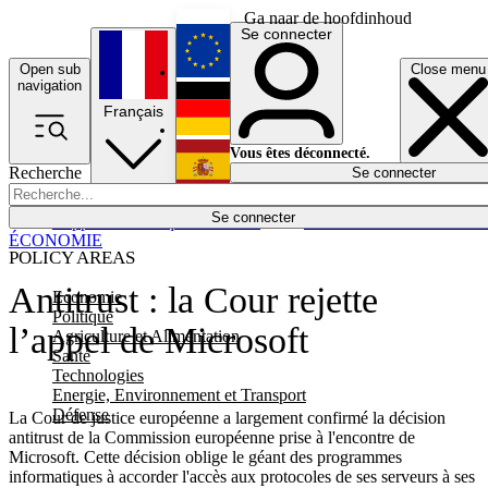
Ga naar de hoofdinhoud
Se connecter
Open sub
Close menu
English
navigation
Français
Deutsch
Vous êtes déconnecté.
Recherche
Se connecter
Español
Lumières éteintes
Se connecter
Rapporteur
Politique
Économie
Newsletters
Evénements
Em
ÉCONOMIE
POLICY AREAS
Antitrust : la Cour rejette
Economie
Politique
l’appel de Microsoft
Agriculture et Alimentation
Santé
Technologies
Energie, Environnement et Transport
Défense
La Cour de justice européenne a largement confirmé la décision
antitrust de la Commission européenne prise à l'encontre de
Microsoft. Cette décision oblige le géant des programmes
informatiques à accorder l'accès aux protocoles de ses serveurs à ses