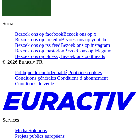
Social
Bezoek ons op facebook
Bezoek ons op x
Bezoek ons op linkedin
Bezoek ons op youtube
Bezoek ons op rss-feed
Bezoek ons op instagram
Bezoek ons op mastodon
Bezoek ons op telegram
Bezoek ons op bluesky
Bezoek ons op threads
©
2026
Euractiv FR
Politique de confidentialité
Politique cookies
Conditions générales
Conditions d’abonnement
Conditions de vente
Services
Media Solutions
Projets publics européens