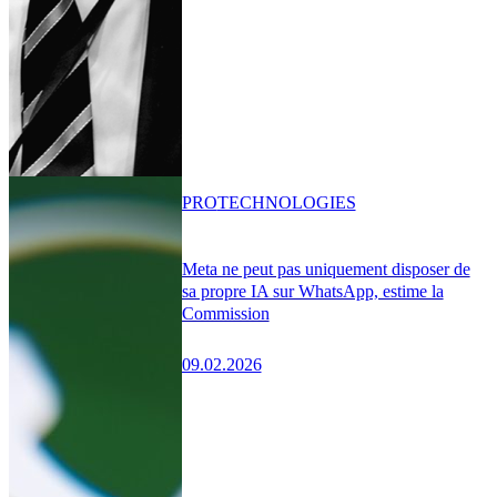
PRO
TECHNOLOGIES
Meta ne peut pas uniquement disposer de
sa propre IA sur WhatsApp, estime la
Commission
09.02.2026