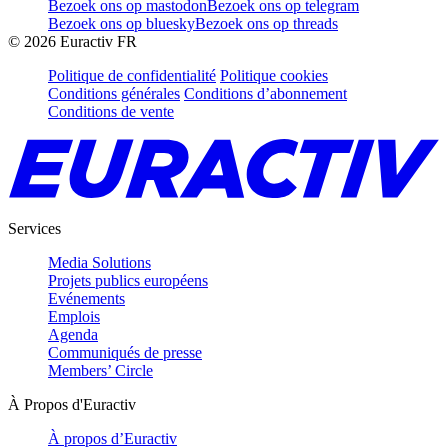
Bezoek ons op mastodon
Bezoek ons op telegram
Bezoek ons op bluesky
Bezoek ons op threads
©
2026
Euractiv FR
Politique de confidentialité
Politique cookies
Conditions générales
Conditions d’abonnement
Conditions de vente
Services
Media Solutions
Projets publics européens
Evénements
Emplois
Agenda
Communiqués de presse
Members’ Circle
À Propos d'Euractiv
À propos d’Euractiv