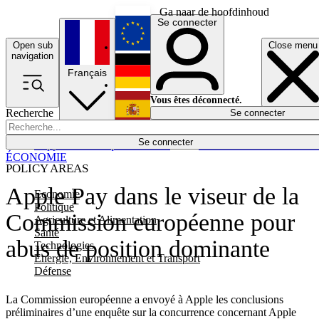
Ga naar de hoofdinhoud
Se connecter
Open sub
Close menu
English
navigation
Français
Deutsch
Vous êtes déconnecté.
Recherche
Se connecter
Español
Lumières éteintes
Se connecter
Rapporteur
Politique
Économie
Newsletters
Evénements
Em
ÉCONOMIE
POLICY AREAS
Apple Pay dans le viseur de la
Economie
Politique
Commission européenne pour
Agriculture et Alimentation
Santé
abus de position dominante
Technologies
Energie, Environnement et Transport
Défense
La Commission européenne a envoyé à Apple les conclusions
préliminaires d’une enquête sur la concurrence concernant Apple