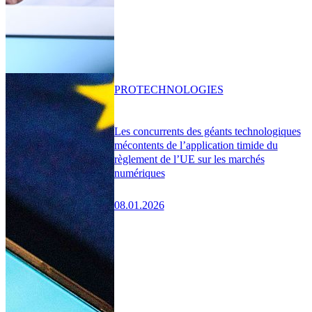
PRO
TECHNOLOGIES
Les concurrents des géants technologiques
mécontents de l’application timide du
règlement de l’UE sur les marchés
numériques
08.01.2026