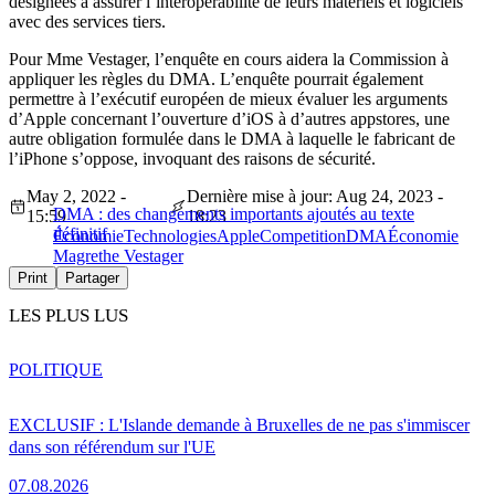
désignées à assurer l’interopérabilité de leurs matériels et logiciels
avec des services tiers.
Pour Mme Vestager, l’enquête en cours aidera la Commission à
appliquer les règles du DMA. L’enquête pourrait également
permettre à l’exécutif européen de mieux évaluer les arguments
d’Apple concernant l’ouverture d’iOS à d’autres appstores, une
autre obligation formulée dans le DMA à laquelle le fabricant de
l’iPhone s’oppose, invoquant des raisons de sécurité.
May 2, 2022 -
Dernière mise à jour: Aug 24, 2023 -
DMA : des changements importants ajoutés au texte
15:59
18:23
définitif
Économie
Technologies
Apple
Competition
DMA
Économie
Magrethe Vestager
Print
Partager
LES PLUS LUS
POLITIQUE
EXCLUSIF : L'Islande demande à Bruxelles de ne pas s'immiscer
dans son référendum sur l'UE
07.08.2026