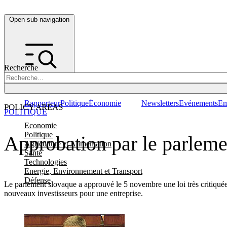
Open sub navigation
Recherche
Rapporteur
Politique
Économie
Newsletters
Evénements
Em
POLICY AREAS
POLITIQUE
Economie
Politique
Approbation par le parlemen
Agriculture et Alimentation
Santé
Technologies
Energie, Environnement et Transport
Défense
Le parlement slovaque a approuvé le 5 novembre une loi très critiquée q
nouveaux investisseurs pour une entreprise.