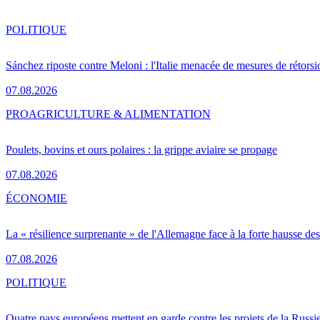
POLITIQUE
Sánchez riposte contre Meloni : l'Italie menacée de mesures de rétorsi
07.08.2026
PRO
AGRICULTURE & ALIMENTATION
Poulets, bovins et ours polaires : la grippe aviaire se propage
07.08.2026
ÉCONOMIE
La « résilience surprenante » de l'Allemagne face à la forte hausse de
07.08.2026
POLITIQUE
Quatre pays européens mettent en garde contre les projets de la Russi