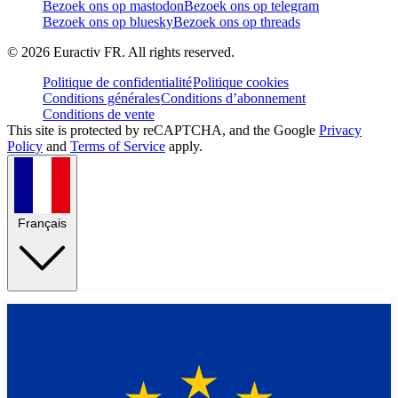
Bezoek ons op mastodon
Bezoek ons op telegram
Bezoek ons op bluesky
Bezoek ons op threads
©
2026
Euractiv FR. All rights reserved.
Politique de confidentialité
Politique cookies
Conditions générales
Conditions d’abonnement
Conditions de vente
This site is protected by reCAPTCHA, and the Google
Privacy
Policy
and
Terms of Service
apply.
Français