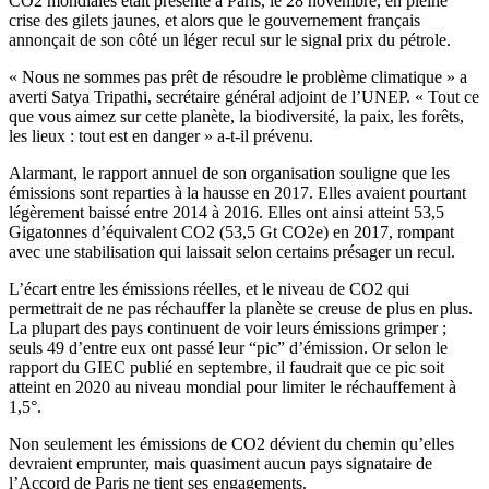
CO2 mondiales était présenté à Paris, le 28 novembre, en pleine
crise des gilets jaunes, et alors que le gouvernement français
annonçait de son côté un léger recul sur le signal prix du pétrole.
« Nous ne sommes pas prêt de résoudre le problème climatique » a
averti Satya Tripathi, secrétaire général adjoint de l’UNEP. « Tout ce
que vous aimez sur cette planète, la biodiversité, la paix, les forêts,
les lieux : tout est en danger » a-t-il prévenu.
Alarmant, le rapport annuel de son organisation souligne que les
émissions sont reparties à la hausse en 2017. Elles avaient pourtant
légèrement baissé entre 2014 à 2016. Elles ont ainsi atteint 53,5
Gigatonnes d’équivalent CO2 (53,5 Gt CO2e) en 2017, rompant
avec une stabilisation qui laissait selon certains présager un recul.
L’écart entre les émissions réelles, et le niveau de CO2 qui
permettrait de ne pas réchauffer la planète se creuse de plus en plus.
La plupart des pays continuent de voir leurs émissions grimper ;
seuls 49 d’entre eux ont passé leur “pic” d’émission. Or selon le
rapport du GIEC publié en septembre, il faudrait que ce pic soit
atteint en 2020 au niveau mondial pour limiter le réchauffement à
1,5°.
Non seulement les émissions de CO2 dévient du chemin qu’elles
devraient emprunter, mais quasiment aucun pays signataire de
l’Accord de Paris ne tient ses engagements.