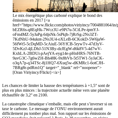
Le mix énergétique plus carboné explique le bond des
émissions en 2017 [<a
href="https://www.flickr.com/photos/viriyincy/7004881064/in/p
bEZR6s-q8EqHk-7Wcz3U-e9Pi7u-5CtLPe-tpmYJ-
oFm4MZ-5yJaPg-64jsNk-5sPkjb-7jRrSg-2Ns3ZT-
7KdNhU-94uknt-2Ns3U4-oXLeB-6CKokD-5W6jaW-
56fWt5-5cDqMD-5cAiuE-56YfCB-5rywTv-47d3yV-
5DvKzJ-4jLDhJ-51N3By-dzJEgW-d6k8V5-4d7wV-
KxhLA-2BDUi-pAejYA-eyg14e-pHnHRS-76NTB-
9avG3C-7g6wZH-Bh48K-9x8hVh-5t5TW1-5yJaCK-
o3qA7p-q34TSc-8j1HQ7-6Xuq5w-dKMRc1-6otCJH-
7BRg8r-pdRm1Q" target="_blank" rel="noopener">
[Oran Viriyincy/Flickr}</a>]
Les chances de limiter la hausse des températures à +1,5° sont de
plus en plus minces : la trajectoire actuelle mène vers une planète
réchauffée de 3,2° en 2100.
La catastrophe climatique s’emballe, mais elle peut s’inverser si on
taxe le carbone. Le message de l’ONU environnement aurait
difficilement pu tomber plus mal. Son rapport sur les émissions de