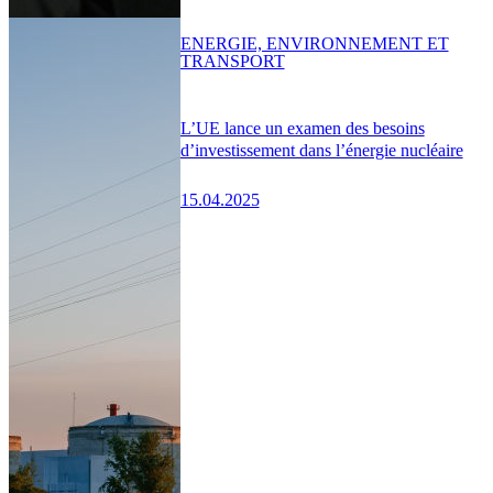
ENERGIE, ENVIRONNEMENT ET
TRANSPORT
L’UE lance un examen des besoins
d’investissement dans l’énergie nucléaire
15.04.2025