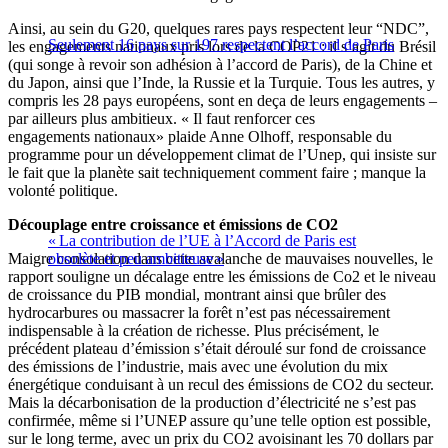
Ainsi, au sein du G20, quelques rares pays respectent leur “NDC”,
Seulement 16 pays sur 197 respectent l’accord de Paris
les engagements nationaux pris lors de la COP21 : il s’agit du Brésil
(qui songe à revoir son adhésion à l’accord de Paris), de la Chine et
du Japon, ainsi que l’Inde, la Russie et la Turquie. Tous les autres, y
compris les 28 pays européens, sont en deça de leurs engagements –
par ailleurs plus ambitieux. « Il faut renforcer ces
engagements nationaux» plaide Anne Olhoff, responsable du
programme pour un développement climat de l’Unep, qui insiste sur
le fait que la planète sait techniquement comment faire ; manque la
volonté politique.
Découplage entre croissance et émissions de CO2
« La contribution de l’UE à l’Accord de Paris est
Maigre consolation dans cette avalanche de mauvaises nouvelles, le
obsolète et peu ambitieuse »
rapport souligne un décalage entre les émissions de Co2 et le niveau
de croissance du PIB mondial, montrant ainsi que brûler des
hydrocarbures ou massacrer la forêt n’est pas nécessairement
indispensable à la création de richesse. Plus précisément, le
précédent plateau d’émission s’était déroulé sur fond de croissance
des émissions de l’industrie, mais avec une évolution du mix
énergétique conduisant à un recul des émissions de CO2 du secteur.
Mais la décarbonisation de la production d’électricité ne s’est pas
confirmée, même si l’UNEP assure qu’une telle option est possible,
sur le long terme, avec un prix du CO2 avoisinant les 70 dollars par