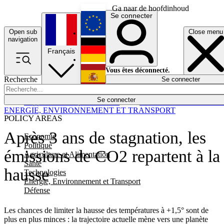
Ga naar de hoofdinhoud
Se connecter
Open sub
Close menu
English
navigation
Français
Deutsch
Vous êtes déconnecté.
Recherche
Se connecter
Español
Lumières éteintes
Se connecter
Rapporteur
Politique
Économie
Newsletters
Evénements
Em
ENERGIE, ENVIRONNEMENT ET TRANSPORT
POLICY AREAS
Après 3 ans de stagnation, les
Economie
Politique
émissions de CO2 repartent à la
Agriculture et Alimentation
Santé
hausse
Technologies
Energie, Environnement et Transport
Défense
Les chances de limiter la hausse des températures à +1,5° sont de
plus en plus minces : la trajectoire actuelle mène vers une planète