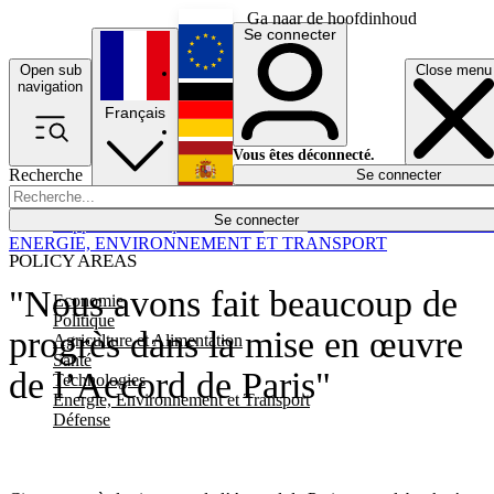
Ga naar de hoofdinhoud
Se connecter
Open sub
Close menu
English
navigation
Français
Deutsch
Vous êtes déconnecté.
Recherche
Se connecter
Español
Lumières éteintes
Se connecter
Rapporteur
Politique
Économie
Newsletters
Evénements
Em
ENERGIE, ENVIRONNEMENT ET TRANSPORT
POLICY AREAS
"Nous avons fait beaucoup de
Economie
Politique
progrès dans la mise en œuvre
Agriculture et Alimentation
Santé
de l’Accord de Paris"
Technologies
Energie, Environnement et Transport
Défense