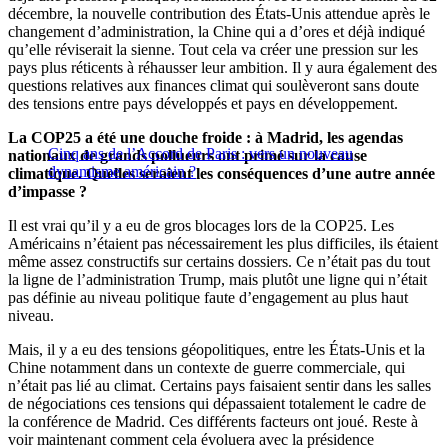
décembre, la nouvelle contribution des États-Unis attendue après le
changement d’administration, la Chine qui a d’ores et déjà indiqué
qu’elle réviserait la sienne. Tout cela va créer une pression sur les
pays plus réticents à réhausser leur ambition. Il y aura également des
questions relatives aux finances climat qui soulèveront sans doute
des tensions entre pays développés et pays en développement.
La COP25 a été une douche froide : à Madrid, les agendas
Cinq ans de l’Accord de Paris : vers un nouveau
nationaux de grands pollueurs ont primé sur la cause
dynamisme américain ?
climatique. Quelles seraient les conséquences d’une autre année
d’impasse ?
Il est vrai qu’il y a eu de gros blocages lors de la COP25. Les
Américains n’étaient pas nécessairement les plus difficiles, ils étaient
même assez constructifs sur certains dossiers. Ce n’était pas du tout
la ligne de l’administration Trump, mais plutôt une ligne qui n’était
pas définie au niveau politique faute d’engagement au plus haut
niveau.
Mais, il y a eu des tensions géopolitiques, entre les États-Unis et la
Chine notamment dans un contexte de guerre commerciale, qui
n’était pas lié au climat. Certains pays faisaient sentir dans les salles
de négociations ces tensions qui dépassaient totalement le cadre de
la conférence de Madrid. Ces différents facteurs ont joué. Reste à
voir maintenant comment cela évoluera avec la présidence