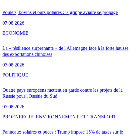
Poulets, bovins et ours polaires : la grippe aviaire se propage
07.08.2026
ÉCONOMIE
La « résilience surprenante » de l'Allemagne face à la forte hausse
des exportations chinoises
07.08.2026
POLITIQUE
Quatre pays européens mettent en garde contre les projets de la
Russie pour l'Ossétie du Sud
07.08.2026
PRO
ENERGIE, ENVIRONNEMENT ET TRANSPORT
Panneaux solaires et puces : Trump impose 15% de taxes sur le