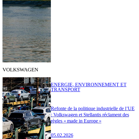
VOLKSWAGEN
ENERGIE, ENVIRONNEMENT ET
TRANSPORT
Refonte de la politique industrielle de l’UE
: Volkswagen et Stellantis réclament des
règles « made in Europe »
05.02.2026