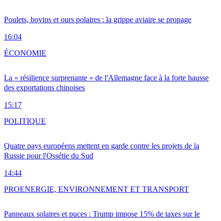
Poulets, bovins et ours polaires : la grippe aviaire se propage
16:04
ÉCONOMIE
La « résilience surprenante » de l'Allemagne face à la forte hausse
des exportations chinoises
15:17
POLITIQUE
Quatre pays européens mettent en garde contre les projets de la
Russie pour l'Ossétie du Sud
14:44
PRO
ENERGIE, ENVIRONNEMENT ET TRANSPORT
Panneaux solaires et puces : Trump impose 15% de taxes sur le