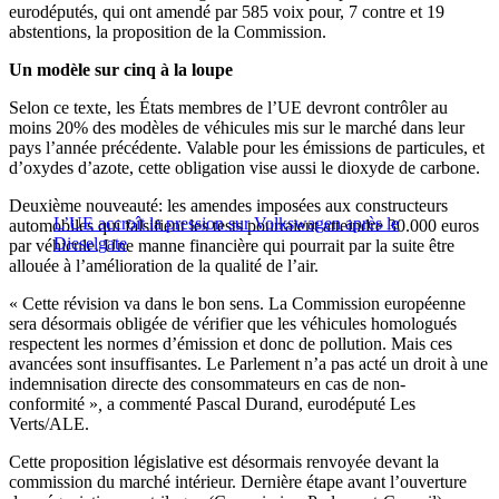
eurodéputés, qui ont amendé par 585 voix pour, 7 contre et 19
abstentions, la proposition de la Commission.
U
n modèle sur cinq à la loupe
Selon ce texte, les États membres de l’UE devront contrôler au
moins 20% des modèles de véhicules mis sur le marché dans leur
pays l’année précédente. Valable pour les émissions de particules, et
d’oxydes d’azote, cette obligation vise aussi le dioxyde de carbone.
Deuxième nouveauté: les amendes imposées aux constructeurs
L’UE accroît la pression sur Volkswagen après le
automobiles qui falsifient les tests pourraient atteindre 30.000 euros
Dieselgate
par véhicule. Une manne financière qui pourrait par la suite être
allouée à l’amélioration de la qualité de l’air.
« Cette révision va dans le bon sens. La Commission européenne
sera désormais obligée de vérifier que les véhicules homologués
respectent les normes d’émission et donc de pollution. Mais ces
avancées sont insuffisantes. Le Parlement n’a pas acté un droit à une
indemnisation directe des consommateurs en cas de non-
conformité »
,
a commenté Pascal Durand, eurodéputé Les
Verts/ALE.
Cette proposition législative est désormais renvoyée devant la
commission du marché intérieur. Dernière étape avant l’ouverture