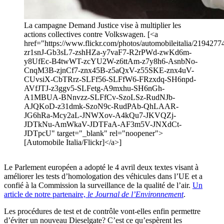
La campagne Demand Justice vise à multiplier les
actions collectives contre Volkswagen. [<a
href="https://www.flickr.com/photos/automobileitalia/21942774
zr1snJ-Gb3sL7-zshHZa-y7vaF7-R2rPWd-zwKd6m-
y8UfEc-B4twWT-zcYU2W-z6ttAm-z7y8h6-AsnbNo-
CnqM3B-zjnCf7-znx45B-z5aQxV-z55SKE-znx4uV-
CUvsiX-CbTRrz-SLFf56-SLFfW6-FRzxdq-SH6npd-
AVfJTJ-z3ggv5-SLFetg-A9mxhu-SH6nGh-
A1MBUA-BNnvzz-SLFfCv-SzoLSz-RudNJb-
AJQKoD-z31dmk-SzoN9c-RudPAb-QhLAAR-
JG6hRa-Mcy2aL-JNWXov-A4kQu7-JKVQZj-
JDTkNu-AmWkaV-JDTFaA-AF3m5V-JNXdCt-
JDTpcU" target="_blank" rel="noopener">
[Automobile Italia/Flickr]</a>]
Le Parlement européen a adopté le 4 avril deux textes visant à
améliorer les tests d’homologation des véhicules dans l’UE et a
confié à la Commission la surveillance de la qualité de l’air.
Un
article de notre partenaire,
le Journal de l’Environnement
.
Les procédures de test et de contrôle vont-elles enfin permettre
d’éviter un nouveau Dieselgate? C’est ce qu’espèrent les