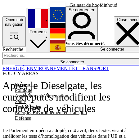
Ga naar de hoofdinhoud
Se connecter
Open sub
Close menu
English
navigation
Français
Deutsch
Vous êtes déconnecté.
Recherche
Se connecter
Español
Lumières éteintes
Se connecter
Rapporteur
Politique
Économie
Newsletters
Evénements
Em
ENERGIE, ENVIRONNEMENT ET TRANSPORT
POLICY AREAS
Après le Dieselgate, les
Economie
Politique
eurodéputés modifient les
Agriculture et Alimentation
Santé
contrôles de véhicules
Technologies
Energie, Environnement et Transport
Défense
Le Parlement européen a adopté, ce 4 avril, deux textes visant à
améliorer les tests d’homologation des véhicules dans l’UE et a