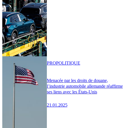
PRO
POLITIQUE
Menacée par les droits de douane,
l’industrie automobile allemande réaffirme
ses liens avec les États-Unis
21.01.2025