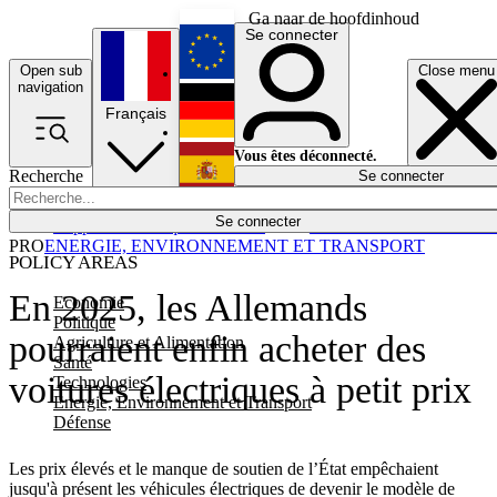
Ga naar de hoofdinhoud
Se connecter
Open sub
Close menu
English
navigation
Français
Deutsch
Vous êtes déconnecté.
Recherche
Se connecter
Español
Lumières éteintes
Se connecter
Rapporteur
Politique
Économie
Newsletters
Evénements
Em
PRO
ENERGIE, ENVIRONNEMENT ET TRANSPORT
POLICY AREAS
En 2025, les Allemands
Economie
Politique
pourraient enfin acheter des
Agriculture et Alimentation
Santé
voitures électriques à petit prix
Technologies
Energie, Environnement et Transport
Défense
Les prix élevés et le manque de soutien de l’État empêchaient
jusqu'à présent les véhicules électriques de devenir le modèle de