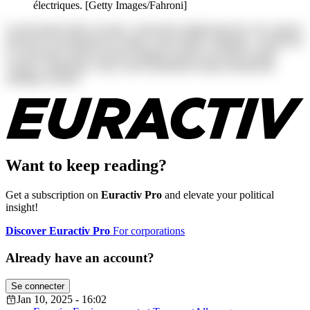
électriques. [Getty Images/Fahroni]
Lorem ipsum dolor sit amet, consectetur adipisicing elit. Ab corporis
deserunt exercitationem in itaque rerum ullam voluptates. Asperiores
at consectetur dolores harum magnam maiores possimus quam
veniam voluptatum. Alias, iusto laudantium neque perspiciatis
similique tenetur!
Want to keep reading?
Get a subscription on
Euractiv Pro
and elevate your political
insight!
Discover Euractiv Pro
For corporations
Already have an account?
Se connecter
Jan 10, 2025 - 16:02