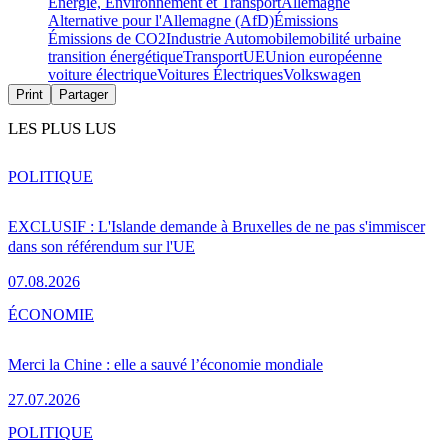
Energie, Environnement et Transport
Allemagne
Alternative pour l'Allemagne (AfD)
Émissions
Émissions de CO2
Industrie Automobile
mobilité urbaine
transition énergétique
Transport
UE
Union européenne
voiture électrique
Voitures Électriques
Volkswagen
Print
Partager
LES PLUS LUS
POLITIQUE
EXCLUSIF : L'Islande demande à Bruxelles de ne pas s'immiscer
dans son référendum sur l'UE
07.08.2026
ÉCONOMIE
Merci la Chine : elle a sauvé l’économie mondiale
27.07.2026
POLITIQUE