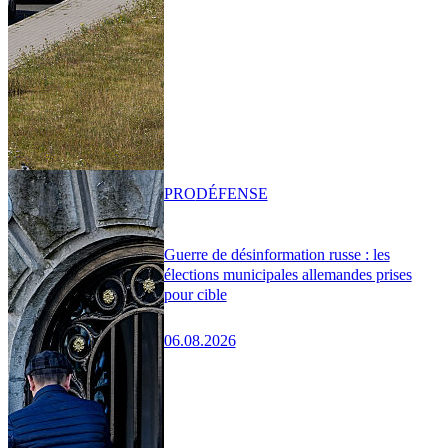
PRO
DÉFENSE
Guerre de désinformation russe : les
élections municipales allemandes prises
pour cible
06.08.2026