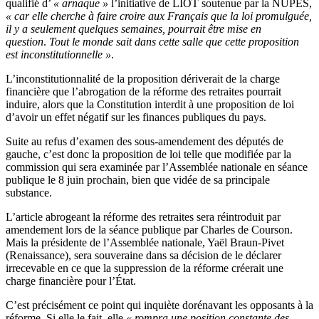
qualifié d’
« arnaque »
l’initiative de LIOT soutenue par la NUPES,
«
car elle cherche à faire croire aux Français que la loi promulguée,
il y a seulement quelques semaines, pourrait être mise en
question
.
Tout le monde sait dans cette salle que cette proposition
est inconstitutionnelle »
.
L’inconstitutionnalité de la proposition dériverait de la charge
financière que l’abrogation de la réforme des retraites pourrait
induire, alors que la Constitution interdit à une proposition de loi
d’avoir un effet négatif sur les finances publiques du pays.
Suite au refus d’examen des sous-amendement des députés de
gauche, c’est donc la proposition de loi telle que modifiée par la
commission qui sera examinée par l’Assemblée nationale en séance
publique le 8 juin prochain, bien que vidée de sa principale
substance.
L’article abrogeant la réforme des retraites sera réintroduit par
amendement lors de la séance publique par Charles de Courson.
Mais la présidente de l’Assemblée nationale, Yaël Braun-Pivet
(Renaissance), sera souveraine dans sa décision de le déclarer
irrecevable en ce que la suppression de la réforme créerait une
charge financière pour l’État.
C’est précisément ce point qui inquiète dorénavant les opposants à la
réforme. Si elle le fait, elle
« rompra une position constante des