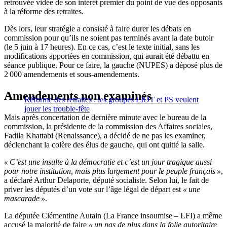
retrouvée vidée de son intérêt premier du point de vue des opposants
à la réforme des retraites.
Dès lors, leur stratégie a consisté à faire durer les débats en
commission pour qu’ils ne soient pas terminés avant la date butoir
(le 5 juin à 17 heures). En ce cas, c’est le texte initial, sans les
modifications apportées en commission, qui aurait été débattu en
séance publique. Pour ce faire, la gauche (NUPES) a déposé plus de
2 000 amendements et sous-amendements.
Amendements non examinés
Réforme des retraites : les groupes LIOT et PS veulent
jouer les trouble-fête
Mais après concertation de dernière minute avec le bureau de la
commission, la présidente de la commission des Affaires sociales,
Fadila Khattabi (Renaissance), a décidé de ne pas les examiner,
déclenchant la colère des élus de gauche, qui ont quitté la salle.
« C’est une insulte à la démocratie et c’est un jour tragique aussi
pour notre institution, mais plus largement pour le peuple français »
,
a déclaré Arthur Delaporte, député socialiste. Selon lui, le fait de
priver les députés d’un vote sur l’âge légal de départ est
« une
mascarade »
.
La députée Clémentine Autain (La France insoumise – LFI) a même
accusé la majorité de faire
« un pas de plus dans la folie autoritaire