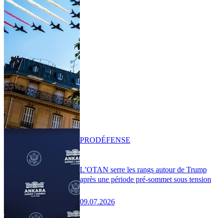
PRO
DÉFENSE
L’OTAN serre les rangs autour de Trump
après une période pré-sommet sous tension
09.07.2026