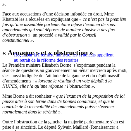
»
.
Face aux accusations d’une décision infondée en droit, Mme
Khattabi les a récusées en expliquant que
« ce n’est pas la première
fois qu’une assemblée parlementaire refuse l’examen de sous-
amendements qui sont déposés de manière abusive à des fins
d’obstruction »
, un procédé
« validé par le Conseil
constitutionnel »
.
« Arnaque » et « obstruction »
Reçus par la Première ministre, les syndicats appellent
au retrait de la réforme des retraites
La Première ministre Elisabeth Borne, s’exprimant pendant la
séance de questions au gouvernement au Sénat mercredi après-midi,
s’est aussi indignée de l’attitude de la gauche et du dépôt massif
d’amendements :
« lorsque le résultat d’un vote déplaît à la
NUPES, elle n’a qu’une réponse : l’obstruction »
.
Mme Borne a dit souhaiter «
que l’examen de la proposition de loi
puisse aller à son terme dans de bonnes conditions, et que le
contrôle de la recevabilité des amendements puisse s’exercer
normalement dans la sérénité »
.
Outre l’obstruction de la gauche, la majorité parlementaire s’en est
prise à sa sincérité. Le député Sylvain Maillard (Renaissance) a