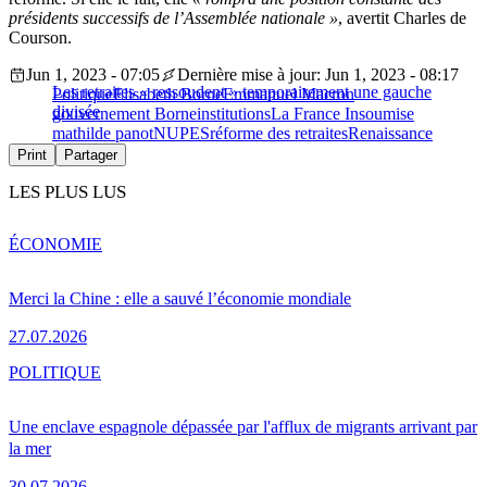
présidents successifs de l’Assemblée nationale »
, avertit Charles de
Courson.
Jun 1, 2023 - 07:05
Dernière mise à jour: Jun 1, 2023 - 08:17
Les retraites « ressoudent » temporairement une gauche
Politique
Elisabeth Borne
Emmanuel Macron
divisée
gouvernement Borne
institutions
La France Insoumise
mathilde panot
NUPES
réforme des retraites
Renaissance
Print
Partager
LES PLUS LUS
ÉCONOMIE
Merci la Chine : elle a sauvé l’économie mondiale
27.07.2026
POLITIQUE
Une enclave espagnole dépassée par l'afflux de migrants arrivant par
la mer
30.07.2026