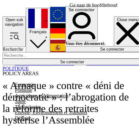
Ga naar de hoofdinhoud
Se connecter
Open sub
Close menu
English
navigation
Français
Deutsch
Vous êtes déconnecté.
Recherche
Se connecter
Español
Lumières éteintes
Se connecter
Rapporteur
Politique
Économie
Newsletters
Evénements
Em
POLITIQUE
POLICY AREAS
« Arnaque » contre « déni de
Economie
Politique
démocratie » : l’abrogation de
Agriculture et Alimentation
Santé
la réforme des retraites
Technologies
Energie, Environnement et Transport
hystérise l’Assemblée
Défense