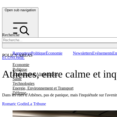
Open sub navigation
Recherche
Rapporteur
Politique
Économie
Newsletters
Evénements
Em
POLICY AREAS
ÉCONOMIE
Economie
Politique
Athènes, entre calme et in
Agriculture et Alimentation
Santé
Technologies
Energie, Environnement et Transport
Défense
Dans les rues d'Athènes, pas de panique, mais l'inquiétude sur l'aveni
Romaric Godin
La Tribune