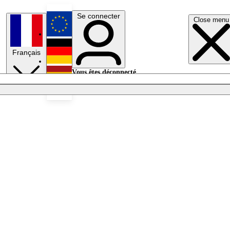
Se connecter
Close menu
English
Français
Deutsch
Vous êtes déconnecté.
Se connecter
Español
Lumières éteintes