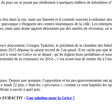
 du pays ne se jouait pas réellement à quelques milliers de kilomètres d’
ieu dans la rue, mais sur Internet et il consiste souvent à ordonner des
quiconque s’éloignent des centres touristiques de la ville. Les entrepri
, mais sans doute aguerri désormais par des années de récession, on n’e
ce doucement, Giorgos Tsakriris, le président de la chambre des hôtelie
a saison 2015 dépasse la saison record de l’an passé. Il ne cache pas que 
é à venir en Grèce en se disant : qu’ils règlent leurs problèmes et nous 
ssentiel de la croissance en 2014 -, c’est avant tout de mettre fin à l’in
ues. Depuis une semaine, l’opposition et les pro-gouvernements ont ap
 ce lundi 22 juin, c’était les « pro-euros », comme ce sont baptisés les 
 Reste à savoir à quel prix.
ur
EURACTIV
:
Une solution pour la Grèce ?