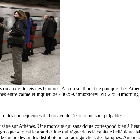
rs ou aux guichets des banques. Aucun sentiment de panique. Les Athén
thenes-entre-calme-et-inquietude-486259.html#xtor=EPR-2-%5Bmornin
ir et les conséquences du blocage de l’économie sont palpables.
 grisâtre sur Athènes. Une morosité qui sans doute correspond bien à l’ét
 grecque », c’est le grand calme qui règne dans la capitale hellénique. Ma
eule queue devant les distributeurs ou aux guichets des banques. Aucun