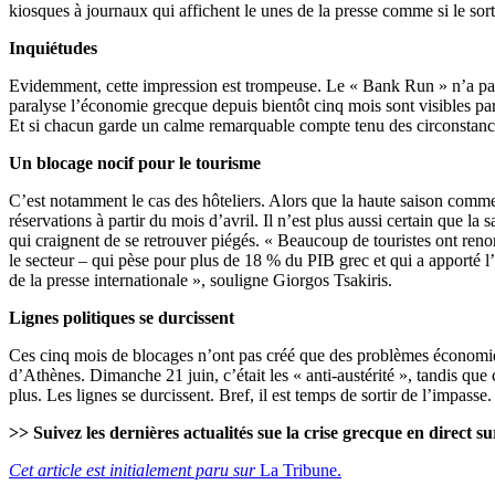
kiosques à journaux qui affichent le unes de la presse comme si le sort
Inquiétudes
Evidemment, cette impression est trompeuse. Le « Bank Run » n’a pas l
paralyse l’économie grecque depuis bientôt cinq mois sont visibles par 
Et si chacun garde un calme remarquable compte tenu des circonstances
Un blocage nocif pour le tourisme
C’est notamment le cas des hôteliers. Alors que la haute saison commen
réservations à partir du mois d’avril. Il n’est plus aussi certain que l
qui craignent de se retrouver piégés. « Beaucoup de touristes ont renonc
le secteur – qui pèse pour plus de 18 % du PIB grec et qui a apporté l’e
de la presse internationale », souligne Giorgos Tsakiris.
Lignes politiques se durcissent
Ces cinq mois de blocages n’ont pas créé que des problèmes économiq
d’Athènes. Dimanche 21 juin, c’était les « anti-austérité », tandis que
plus. Les lignes se durcissent. Bref, il est temps de sortir de l’impasse.
>> Suivez les dernières actualités sue la crise grecque en direct s
Cet article est initialement paru sur
La Tribune.