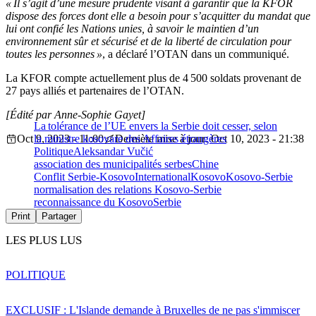
« Il s’agit d’une mesure prudente visant à garantir que la KFOR
dispose des forces dont elle a besoin pour s’acquitter du mandat que
lui ont confié les Nations unies, à savoir le maintien d’un
environnement sûr et sécurisé et de la liberté de circulation pour
toutes les personnes »
, a déclaré l’OTAN dans un communiqué.
La KFOR compte actuellement plus de 4 500 soldats provenant de
27 pays alliés et partenaires de l’OTAN.
[Édité par Anne-Sophie Gayet]
La tolérance de l’UE envers la Serbie doit cesser, selon
Oct 9, 2023 - 11:00
la ministre kosovare des Affaires étrangères
Dernière mise à jour: Oct 10, 2023 - 21:38
Politique
Aleksandar Vučić
association des municipalités serbes
Chine
Conflit Serbie-Kosovo
International
Kosovo
Kosovo-Serbie
normalisation des relations Kosovo-Serbie
reconnaissance du Kosovo
Serbie
Print
Partager
LES PLUS LUS
POLITIQUE
EXCLUSIF : L'Islande demande à Bruxelles de ne pas s'immiscer