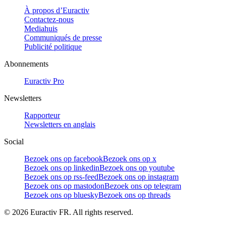
À propos d’Euractiv
Contactez-nous
Mediahuis
Communiqués de presse
Publicité politique
Abonnements
Euractiv Pro
Newsletters
Rapporteur
Newsletters en anglais
Social
Bezoek ons op facebook
Bezoek ons op x
Bezoek ons op linkedin
Bezoek ons op youtube
Bezoek ons op rss-feed
Bezoek ons op instagram
Bezoek ons op mastodon
Bezoek ons op telegram
Bezoek ons op bluesky
Bezoek ons op threads
©
2026
Euractiv FR. All rights reserved.