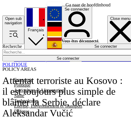
Ga naar de hoofdinhoud
Se connecter
Open sub
Close menu
English
navigation
Français
Deutsch
Vous êtes déconnecté.
Recherche
Se connecter
Español
Lumières éteintes
Se connecter
Rapporteur
Politique
Économie
Newsletters
Evénements
Em
POLITIQUE
POLICY AREAS
Attentat terroriste au Kosovo :
Economie
Politique
il est toujours plus simple de
Agriculture et Alimentation
Santé
blâmer la Serbie, déclare
Technologies
Energie, Environnement et Transport
Aleksandar Vučić
Défense