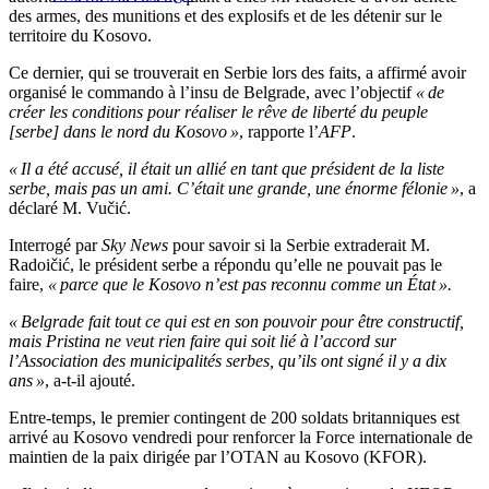
des armes, des munitions et des explosifs et de les détenir sur le
territoire du Kosovo.
Ce dernier, qui se trouverait en Serbie lors des faits, a affirmé avoir
organisé le commando à l’insu de Belgrade, avec l’objectif
« de
créer les conditions pour réaliser le rêve de liberté du peuple
[serbe] dans le nord du Kosovo »
, rapporte l’
AFP
.
« Il a été accusé, il était un allié en tant que président de la liste
serbe, mais pas un ami. C’était une grande, une énorme félonie »
, a
déclaré M. Vučić.
Interrogé par
Sky News
pour savoir si la Serbie extraderait M.
Radoičić, le président serbe a répondu qu’elle ne pouvait pas le
faire,
« parce que le Kosovo n’est pas reconnu comme un État ».
« Belgrade fait tout ce qui est en son pouvoir pour être constructif,
mais Pristina ne veut rien faire qui soit lié à l’accord sur
l’Association des municipalités serbes, qu’ils ont signé il y a dix
ans »
, a-t-il ajouté.
Entre-temps, le premier contingent de 200 soldats britanniques est
arrivé au Kosovo vendredi pour renforcer la Force internationale de
maintien de la paix dirigée par l’OTAN au Kosovo (KFOR).