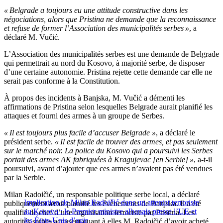
« Belgrade a toujours eu une attitude constructive dans les
négociations, alors que Pristina ne demande que la reconnaissance
et refuse de former l’Association des municipalités serbes »
, a
déclaré M. Vučić.
L’Association des municipalités serbes est une demande de Belgrade
qui permettrait au nord du Kosovo, à majorité serbe, de disposer
d’une certaine autonomie. Pristina rejette cette demande car elle ne
serait pas conforme à la Constitution.
À propos des incidents à Banjska, M. Vučić a démenti les
affirmations de Pristina selon lesquelles Belgrade aurait planifié les
attaques et fourni des armes à un groupe de Serbes.
« Il est toujours plus facile d’accuser Belgrade »
, a déclaré le
président serbe.
« Il est facile de trouver des armes, et pas seulement
sur le marché noir. La police du Kosovo qui a poursuivi les Serbes
portait des armes AK fabriquées à Kragujevac [en Serbie] »
, a-t-il
poursuivi, avant d’ajouter que ces armes n’avaient pas été vendues
par la Serbie.
Milan Radoičić, un responsable politique serbe local, a déclaré
Implication de Milan Radoičić dans un attentat terroriste
publiquement avoir planifié les évènements de Banjska. Il a été
au Kosovo : le Premier ministre albanais presse l’UE et
qualifié de chef d’une organisation terroriste par Pristina. Les
les États-Unis d’agir
autorités serbes accusent quant à elles M. Radoičić d’avoir acheté