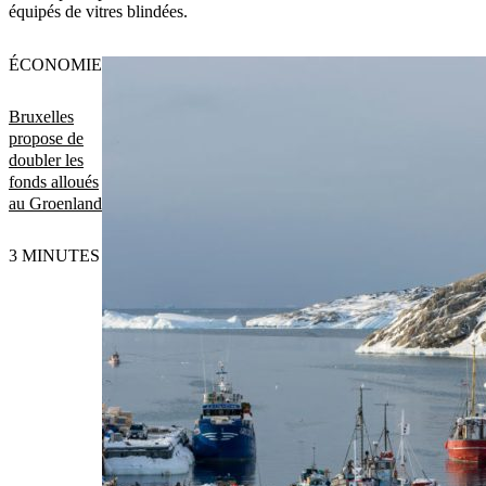
équipés de vitres blindées.
ÉCONOMIE
Bruxelles
propose de
doubler les
fonds alloués
au Groenland
3 MINUTES