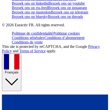
Bezoek ons op linkedin
Bezoek ons op youtube
Bezoek ons op rss-feed
Bezoek ons op instagram
Bezoek ons op mastodon
Bezoek ons op telegram
Bezoek ons op bluesky
Bezoek ons op threads
©
2026
Euractiv FR. All rights reserved.
Politique de confidentialité
Politique cookies
Conditions générales
Conditions d’abonnement
Conditions de vente
This site is protected by reCAPTCHA, and the Google
Privacy
Policy
and
Terms of Service
apply.
Français