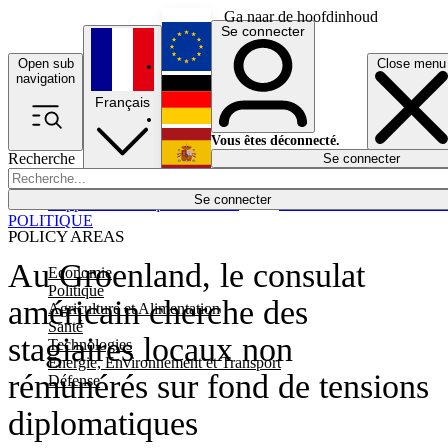
Ga naar de hoofdinhoud
Se connecter
Open sub
Close menu
English
navigation
Français
Deutsch
Vous êtes déconnecté.
Recherche
Se connecter
Español
Lumières éteintes
Se connecter
Rapporteur
Politique
Économie
Newsletters
Evénements
Em
POLITIQUE
POLICY AREAS
Au Groenland, le consulat
Economie
Politique
américain cherche des
Agriculture et Alimentation
Santé
stagiaires locaux non
Technologies
Energie, Environnement et Transport
rémunérés sur fond de tensions
Défense
diplomatiques