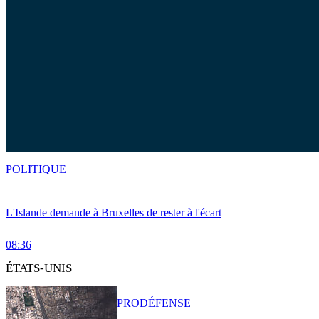
POLITIQUE
L'Islande demande à Bruxelles de rester à l'écart
08:36
ÉTATS-UNIS
PRO
DÉFENSE