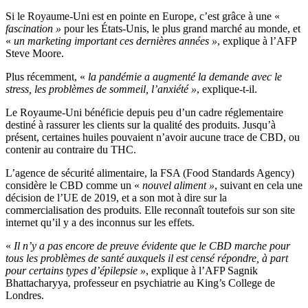
Si le Royaume-Uni est en pointe en Europe, c’est grâce à une «
fascination »
pour les États-Unis, le plus grand marché au monde, et
«
un marketing important ces dernières années »
, explique à l’AFP
Steve Moore.
Plus récemment, «
la pandémie a augmenté la demande avec le
stress, les problèmes de sommeil, l’anxiété »
, explique-t-il.
Le Royaume-Uni bénéficie depuis peu d’un cadre réglementaire
destiné à rassurer les clients sur la qualité des produits. Jusqu’à
présent, certaines huiles pouvaient n’avoir aucune trace de CBD, ou
contenir au contraire du THC.
L’agence de sécurité alimentaire, la FSA (Food Standards Agency)
considère le CBD comme un «
nouvel aliment »
, suivant en cela une
décision de l’UE de 2019, et a son mot à dire sur la
commercialisation des produits. Elle reconnaît toutefois sur son site
internet qu’il y a des inconnus sur les effets.
«
Il n’y a pas encore de preuve évidente que le CBD marche pour
tous les problèmes de santé auxquels il est censé répondre, à part
pour certains types d’épilepsie »
, explique à l’AFP Sagnik
Bhattacharyya, professeur en psychiatrie au King’s College de
Londres.