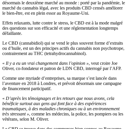
désormais le deuxième marché au monde : porté par la pandémie, le
marché du cannabis légal, avec les produits CBD censés améliorer
le bien-être, est en plein essor au Royaume-Uni.
Effets relaxants, lutte contre le stress, le CBD est à la mode malgré
des questions sur son efficacité et une réglementation longtemps
défaillante.
Le CBD (cannabidiol) qui se vend le plus souvent forme d’extraits
ou d’huile, est un des principes actifs du cannabis non psychotrope,
contrairement au THC (tetrahydrocannabinol).
«
Il y a eu un vrai changement dans l’opinion »
, veut croire Joe
Oliver, co-fondateur et patron de LDN CBD, interrogé par l’AFP.
Comme une myriade d’entreprises, sa marque s’est lancée dans
l’aventure en 2018 à Londres, et prévoit désormais une campagne
de financement participatif.
«
D’après les témoignages et les retours que nous avons, cela
bénéficie surtout aux gens qui font face à des expériences
traumatiques, à des maladies chroniques ou à un environnement
très stressant »
, comme les médecins, la police, les pompiers ou les
vétérans, selon M. Oliver.
Le CBD se trouve dans des commerces bien connus au Royaume-