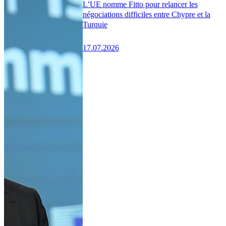
L’UE nomme Fitto pour relancer les
négociations difficiles entre Chypre et la
Turquie
17.07.2026