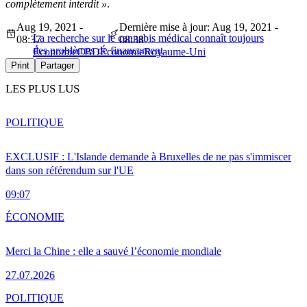
complètement interdit »
.
Aug 19, 2021 -
Dernière mise à jour: Aug 19, 2021 -
La recherche sur le cannabis médical connaît toujours
08:37
08:38
des problèmes de financement
Économie
CBD
Économie
Royaume-Uni
Print
Partager
LES PLUS LUS
POLITIQUE
EXCLUSIF : L'Islande demande à Bruxelles de ne pas s'immiscer
dans son référendum sur l'UE
09:07
ÉCONOMIE
Merci la Chine : elle a sauvé l’économie mondiale
27.07.2026
POLITIQUE