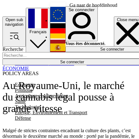
Ga naar de hoofdinhoud
Se connecter
Open sub
Close menu
English
navigation
Français
Deutsch
Vous êtes déconnecté.
Recherche
Se connecter
Español
Lumières éteintes
Se connecter
Rapporteur
Politique
Économie
Newsletters
Evénements
Em
ÉCONOMIE
POLICY AREAS
Au Royaume-Uni, le marché
Economie
Politique
du cannabis légal pousse à
Agriculture et Alimentation
Santé
grande vitesse
Technologies
Energie, Environnement et Transport
Défense
Malgré de strictes contraintes encadrant la culture des plants, c’est
désormais le deuxième marché au monde : porté par la pandémie, le