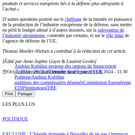
produits et services européens liés à la défense plus attrayants à
l’achat ».
D’autres questions portent sur le
chiffrage
de la montée en puissance
de la production de l’industrie européenne de la défense, sans mettre
en péril le budget alloué à d’autres dossiers, sur la
subvention de
l’industrie ukrainienne
, contestée par certains, et sur le
rôle futur
de
l’agence de défense de l’UE.
Thomas Moeller-Nielsen a contribué à la rédaction de cet article.
[Édité par Anne-Sophie Gayet & Laurent Geslin]
Andrius Kubilius propose des options de financement
Oct 7, 2024 - 16:55
controversées pour stimuler la défense de l’UE
Dernière mise à jour: Oct 8, 2024 - 11:30
Politique
Andrius Kubilius
auditions des commissaires désignés
Commission Européenne
EDIP
institutions
ITRE
Print
Partager
LES PLUS LUS
POLITIQUE
EXCLUSIF : L'Islande demande à Bruxelles de ne pas s'immiscer