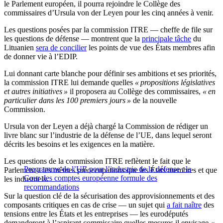
le Parlement européen, il pourra rejoindre le Collège des
commissaires d’Ursula von der Leyen pour les cinq années à venir.
Les questions posées par la commission ITRE — cheffe de file sur
les questions de défense — montrent que la
principale tâche
du
Lituanien
sera de concilier
les points de vue des États membres afin
de donner vie à l’EDIP.
Lui donnant carte blanche pour définir ses ambitions et ses priorités,
la commission ITRE lui demande quelles
« propositions législatives
et autres initiatives »
il proposera au Collège des commissaires,
« en
particulier dans les 100 premiers jours »
de la nouvelle
Commission.
Ursula von der Leyen a déjà chargé la Commission de rédiger un
livre blanc sur l’industrie de la défense de l’UE, dans lequel seront
décrits les besoins et les exigences en la matière.
Les questions de la commission ITRE reflètent le fait que le
Programme de l’UE pour l’industrie de la défense : la
Parlement a les mêmes préoccupations que les États membres et que
Cour des comptes européenne formule des
les industriels.
recommandations
Sur la question clé de la sécurisation des approvisionnements et des
composants critiques en cas de crise — un sujet qui
a fait naître
des
tensions entre les États et les entreprises — les eurodéputés
demanderont à l’aspirant commissaire quelles mesures il envisage
«