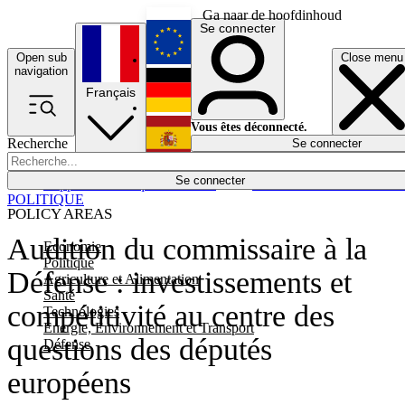
Ga naar de hoofdinhoud
Se connecter
Open sub
Close menu
English
navigation
Français
Deutsch
Vous êtes déconnecté.
Recherche
Se connecter
Español
Lumières éteintes
Se connecter
Rapporteur
Politique
Économie
Newsletters
Evénements
Em
POLITIQUE
POLICY AREAS
Audition du commissaire à la
Economie
Politique
Défense : investissements et
Agriculture et Alimentation
Santé
compétitivité au centre des
Technologies
Energie, Environnement et Transport
questions des députés
Défense
européens