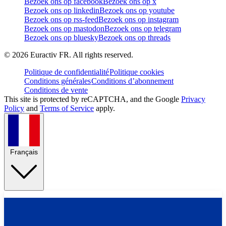
Bezoek ons op facebook
Bezoek ons op x
Bezoek ons op linkedin
Bezoek ons op youtube
Bezoek ons op rss-feed
Bezoek ons op instagram
Bezoek ons op mastodon
Bezoek ons op telegram
Bezoek ons op bluesky
Bezoek ons op threads
©
2026
Euractiv FR. All rights reserved.
Politique de confidentialité
Politique cookies
Conditions générales
Conditions d’abonnement
Conditions de vente
This site is protected by reCAPTCHA, and the Google
Privacy
Policy
and
Terms of Service
apply.
Français