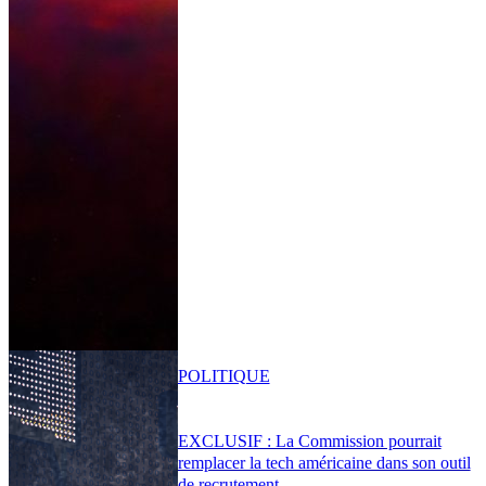
POLITIQUE
EXCLUSIF : La Commission pourrait
remplacer la tech américaine dans son outil
de recrutement