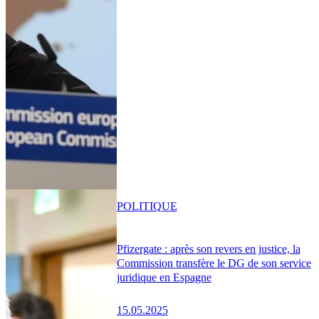
POLITIQUE
Pfizergate : après son revers en justice, la
Commission transfère le DG de son service
juridique en Espagne
15.05.2025