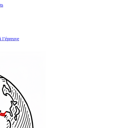
ts
à l’épreuve