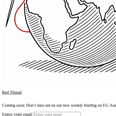
Red Thread
Coming soon: Don’t miss out on our new weekly briefing on EU-Asia 
Entrez votre email