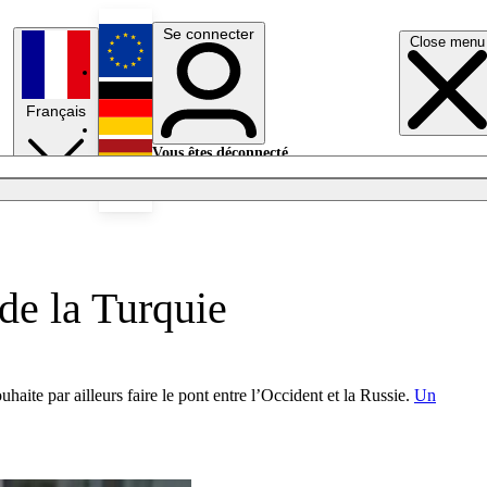
Se connecter
Close menu
English
Français
Deutsch
Vous êtes déconnecté.
Se connecter
Español
Lumières éteintes
 de la Turquie
haite par ailleurs faire le pont entre l’Occident et la Russie.
Un