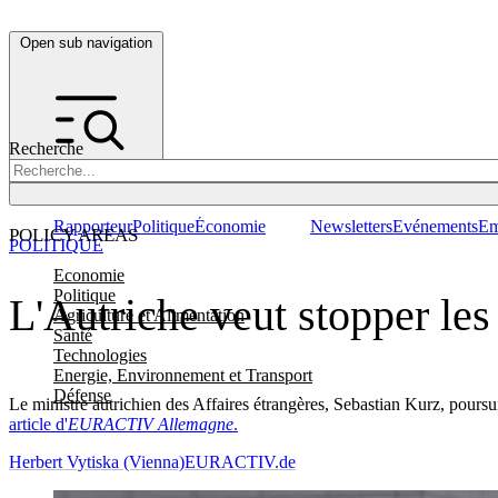
Open sub navigation
Recherche
Rapporteur
Politique
Économie
Newsletters
Evénements
Em
POLICY AREAS
POLITIQUE
Economie
Politique
L'Autriche veut stopper les
Agriculture et Alimentation
Santé
Technologies
Energie, Environnement et Transport
Défense
Le ministre autrichien des Affaires étrangères, Sebastian Kurz, poursuit
article d'
EURACTIV Allemagne
.
Herbert Vytiska (Vienna)
EURACTIV.de