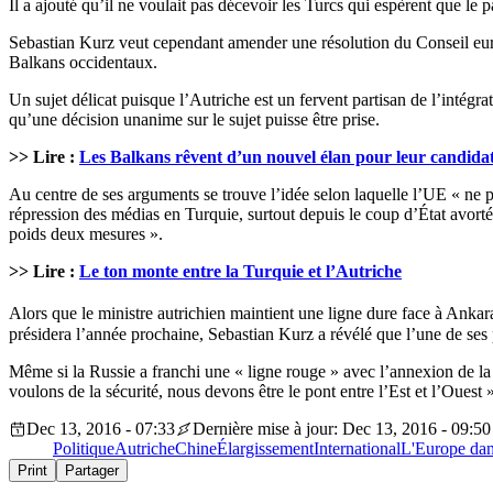
Il a ajouté qu’il ne voulait pas décevoir les Turcs qui espèrent que le
Sebastian Kurz veut cependant amender une résolution du Conseil europ
Balkans occidentaux.
Un sujet délicat puisque l’Autriche est un fervent partisan de l’intég
qu’une décision unanime sur le sujet puisse être prise.
>> Lire :
Les Balkans rêvent d’un nouvel élan pour leur candida
Au centre de ses arguments se trouve l’idée selon laquelle l’UE « ne pe
répression des médias en Turquie, surtout depuis le coup d’État avorté
poids deux mesures ».
>> Lire :
Le ton monte entre la Turquie et l’Autriche
Alors que le ministre autrichien maintient une ligne dure face à Ankar
présidera l’année prochaine, Sebastian Kurz a révélé que l’une de ses pr
Même si la Russie a franchi une « ligne rouge » avec l’annexion de la 
voulons de la sécurité, nous devons être le pont entre l’Est et l’Ouest »
Dec 13, 2016 - 07:33
Dernière mise à jour: Dec 13, 2016 - 09:50
Politique
Autriche
Chine
Élargissement
International
L'Europe dan
Print
Partager