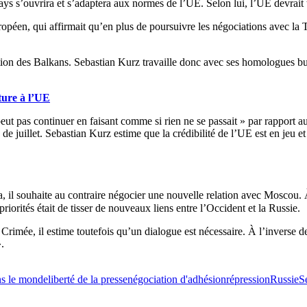
 pays s’ouvrira et s’adaptera aux normes de l’UE. Selon lui, l’UE devrait
éen, qui affirmait qu’en plus de poursuivre les négociations avec la Tu
ration des Balkans. Sebastian Kurz travaille donc avec ses homologues bu
ture à l’UE
ut pas continuer en faisant comme si rien ne se passait » par rapport aux 
 de juillet. Sebastian Kurz estime que la crédibilité de l’UE est en jeu 
a, il souhaite au contraire négocier une nouvelle relation avec Moscou. À
iorités était de tisser de nouveaux liens entre l’Occident et la Russie.
Crimée, il estime toutefois qu’un dialogue est nécessaire. À l’inverse d
.
s le monde
liberté de la presse
négociation d'adhésion
répression
Russie
S