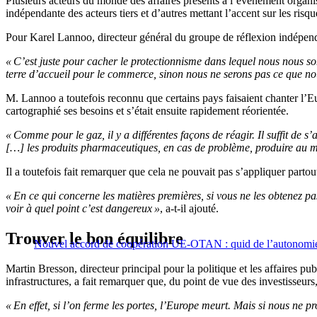
Plusieurs acteurs du monde des affaires présents à l’évènement organis
indépendante des acteurs tiers et d’autres mettant l’accent sur les ris
Pour Karel Lannoo, directeur général du groupe de réflexion indépen
« C’est juste pour cacher le protectionnisme dans lequel nous nous s
terre d’accueil pour le commerce, sinon nous ne serons pas ce que n
M. Lannoo a toutefois reconnu que certains pays faisaient chanter l’Eur
cartographié ses besoins et s’était ensuite rapidement réorientée.
« Comme pour le gaz, il y a différentes façons de réagir. Il suffit de 
[…] les produits pharmaceutiques, en cas de problème, produire au m
Il a toutefois fait remarquer que cela ne pouvait pas s’appliquer part
« En ce qui concerne les matières premières, si vous ne les obtenez p
voir à quel point c’est dangereux »
, a-t-il ajouté.
Trouver le bon équilibre
Nouvel accord de coopération UE-OTAN : quid de l’autonomie 
Martin Bresson, directeur principal pour la politique et les affaires pu
infrastructures, a fait remarquer que, du point de vue des investisseur
« En effet, si l’on ferme les portes, l’Europe meurt. Mais si nous ne 