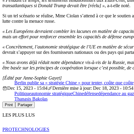
« Pendant ce temps, les sentiments isolationnistes aux États-Unis, ali
transatlantiques si Donald Trump devait être [réelu] »
, a-t-elle noté.
Si un tel scénario se réalise, Mme Ciolan s’attend à ce que le soutien
lutte contre la menace russe.
« Les Européens devraient combler les lacunes en matière de capacité
mais un effort pour renforcer ensemble les capacités de défense europ
« Concrètement, l’autonomie stratégique de l’UE en matière de sécuri
devrait s’appuyer sur des fournisseurs nationaux ou des pays qui part
« Nous avons déjà réduit notre dépendance vis-à-vis de la Russie, mais
être basée sur les principes de coopération lorsque c’est possible, de 
[Édité par Anne-Sophie Gayet]
Berlin publie sa « stratégie Chine » pour tenter, coûte que coût
Dec 15, 2023 - 15:04
Dernière mise à jour: Dec 18, 2023 - 10:54
Politique
autonomie stratégique
Chine
défense
dépendance au gaz
Thanasis Bakolas
Print
Partager
LES PLUS LUS
PRO
TECHNOLOGIES