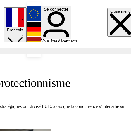
Se connecter
Close menu
English
Français
Deutsch
Vous êtes déconnecté.
Se connecter
Español
Lumières éteintes
protectionnisme
ratégiques ont divisé l’UE, alors que la concurrence s’intensifie sur