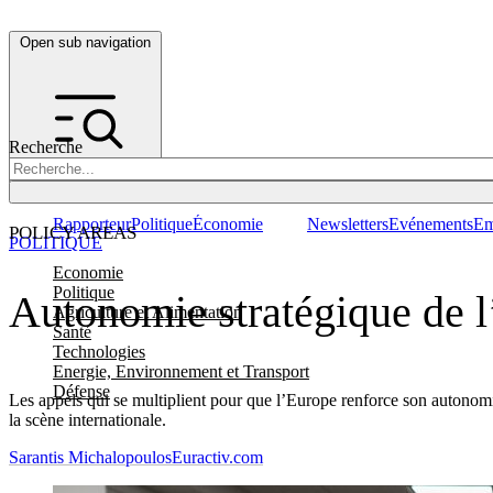
Open sub navigation
Recherche
Rapporteur
Politique
Économie
Newsletters
Evénements
Em
POLICY AREAS
POLITIQUE
Economie
Politique
Autonomie stratégique de l
Agriculture et Alimentation
Santé
Technologies
Energie, Environnement et Transport
Défense
Les appels qui se multiplient pour que l’Europe renforce son autonomie
la scène internationale.
Sarantis Michalopoulos
Euractiv.com