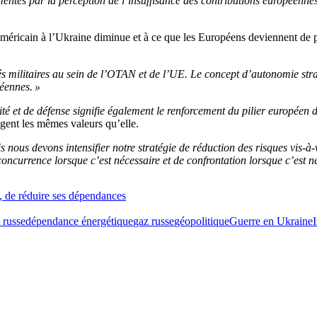
mentés par la perception de l’insuffisance des contributions européenne
 américain à l’Ukraine diminue et à ce que les Européens deviennent de p
s militaires au sein de l’OTAN et de l’UE. Le concept d’autonomie str
éennes. »
té et de défense signifie également le renforcement du pilier européen
agent les mêmes valeurs qu’elle.
 nous devons intensifier notre stratégie de réduction des risques vis-à-
concurrence lorsque c’est nécessaire et de confrontation lorsque c’est n
e, de réduire ses dépendances
 russe
dépendance énergétique
gaz russe
géopolitique
Guerre en Ukraine