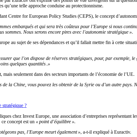
é par Euractiv ont exprimé des points de vue divergents sur la question,
ques qu’une telle approche conduise au protectionnisme.
dant Centre for European Policy Studies (CEPS), le concept d’autonomi
ommes embarqués et qui sera très coûteux pour l’Europe si nous continu
ous sommes. Nous serons encore pires avec l’autonomie stratégique ».
ope au sujet de ses dépendances et qu’il fallait mettre fin à cette situat
s’assurer que l’on dispose de réserves stratégiques, pour, par exemple, 
oins quelques quantités .»
out, mais seulement dans des secteurs importants de l’économie de l’UE.
as de la Chine, vous pouvez les obtenir de la Syrie ou d’un autre pays.
stratégique ?
bliques chez Invest Europe, une association d’entreprises représentant le
s, ce concept est un
« point d’équilibre ».
protégeons pas, l’Europe meurt également »
, a-t-il expliqué à Euractiv.