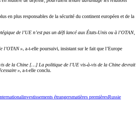
s en matière de défense, pourraient tendre davantage les relations
lus en plus responsables de la sécurité du continent européen et de la
atégique de l’UE n’est pas un défi lancé aux États-Unis ou à l’OTAN,
 de l’OTAN »
, a-t-elle poursuivi, insistant sur le fait que l’Europe
vis de la Chine […] La politique de l’UE vis-à-vis de la Chine devrait
écessaire »
, a-t-elle conclu.
International
investissements étrangers
matières premières
Russie