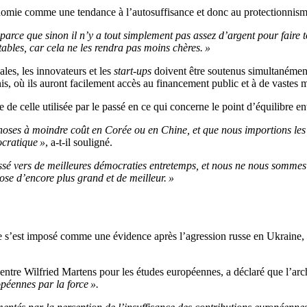
onomie comme une tendance à l’autosuffisance et donc au protectionnisme,
arce que sinon il n’y a tout simplement pas assez d’argent pour faire to
tables, car cela ne les rendra pas moins chères. »
les, les innovateurs et les
start-ups
doivent être soutenus simultanément
nis, où ils auront facilement accès au financement public et à de vastes ma
e de celle utilisée par le passé en ce qui concerne le point d’équilibre e
 choses à moindre coût en Corée ou en Chine, et que nous importions les
ocratique »
, a-t-il souligné.
sé vers de meilleures démocraties entretemps, et nous ne nous sommes p
se d’encore plus grand et de meilleur. »
 s’est imposé comme une évidence après l’agression russe en Ukraine, le
entre Wilfried Martens pour les études européennes, a déclaré que l’arch
opéennes par la force ».