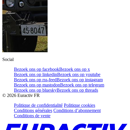
Social
Bezoek ons op facebook
Bezoek ons op x
Bezoek ons op linkedin
Bezoek ons op youtube
Bezoek ons op rss-feed
Bezoek ons op instagram
Bezoek ons op mastodon
Bezoek ons op telegram
Bezoek ons op bluesky
Bezoek ons op threads
©
2026
Euractiv FR
Politique de confidentialité
Politique cookies
Conditions générales
Conditions d’abonnement
Conditions de vente