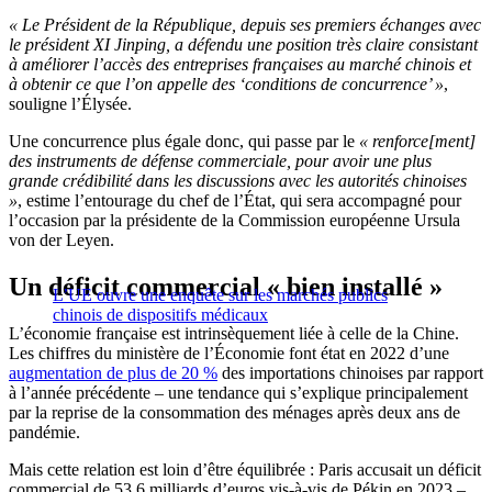
« Le Président de la République, depuis ses premiers échanges avec
le président XI Jinping, a défendu une position très claire consistant
à améliorer l’accès des entreprises françaises au marché chinois et
à obtenir ce que l’on appelle des ‘conditions de concurrence’ »
,
souligne l’Élysée.
Une concurrence plus égale donc, qui passe par le
« renforce[ment]
des instruments de défense commerciale, pour avoir une plus
grande crédibilité dans les discussions avec les autorités chinoises
»
, estime l’entourage du chef de l’État, qui sera accompagné pour
l’occasion par la présidente de la Commission européenne Ursula
von der Leyen.
Un déficit commercial « bien installé »
L’UE ouvre une enquête sur les marchés publics
chinois de dispositifs médicaux
L’économie française est intrinsèquement liée à celle de la Chine.
Les chiffres du ministère de l’Économie font état en 2022 d’une
augmentation de plus de 20 %
des importations chinoises par rapport
à l’année précédente – une tendance qui s’explique principalement
par la reprise de la consommation des ménages après deux ans de
pandémie.
Mais cette relation est loin d’être équilibrée : Paris accusait un déficit
commercial de 53,6 milliards d’euros vis-à-vis de Pékin en 2023 –