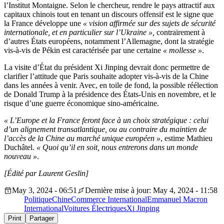
l’Institut Montaigne. Selon le chercheur, rendre le pays attractif aux
capitaux chinois tout en tenant un discours offensif est le signe que
la France développe une
« vision affirmée sur des sujets de sécurité
internationale, et en particulier sur l’Ukraine »,
contrairement à
d’autres États européens, notamment l’Allemagne, dont la stratégie
vis-à-vis de Pékin est caractérisée par une certaine
« mollesse »
.
La visite d’État du président Xi Jinping devrait donc permettre de
clarifier l’attitude que Paris souhaite adopter vis-à-vis de la Chine
dans les années à venir. Avec, en toile de fond, la possible réélection
de Donald Trump à la présidence des États-Unis en novembre, et le
risque d’une guerre économique sino-américaine.
« L’Europe et la France feront face à un choix stratégique : celui
d’un alignement transatlantique, ou au contraire du maintien de
l’accès de la Chine au marché unique européen »
, estime Mathieu
Duchâtel.
« Quoi qu’il en soit, nous entrerons dans un monde
nouveau »
.
[Édité par Laurent Geslin]
May 3, 2024 - 06:51
Dernière mise à jour: May 4, 2024 - 11:58
Politique
Chine
Commerce International
Emmanuel Macron
International
Voitures Électriques
Xi Jinping
Print
Partager