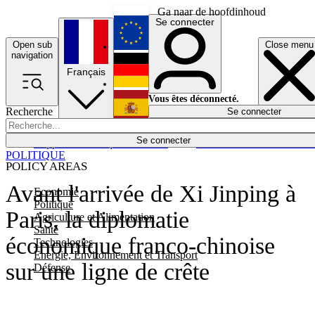
Ga naar de hoofdinhoud
Se connecter
Open sub
Close menu
English
navigation
Français
Deutsch
Vous êtes déconnecté.
Recherche
Se connecter
Español
Lumières éteintes
Se connecter
Rapporteur
Politique
Économie
Newsletters
Evénements
Em
POLITIQUE
POLICY AREAS
Avant l'arrivée de Xi Jinping à
Economie
Politique
Paris, la diplomatie
Agriculture et Alimentation
Santé
économique franco-chinoise
Technologies
Energie, Environnement et Transport
sur une ligne de crête
Défense