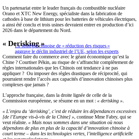
Un partenariat entre le leader français du combustible nucléaire
Orano et XTC New Energy, spécialiste dans la fabrication de
cathodes à base de lithium pour les batteries de véhicules électriques,
a ainsi été conclu et trois usines devraient entrer en production d’ici
2026 dans le département du Nord.
« Derisking »
La stratégie chinoise de « réduction des risques »
aggrave le déclin industriel de l’UE, selon les experts
Comment faire du commerce avec le géant économique qu’est la
Chine ? Courtiser Pékin, au risque de s’affranchir complètement de
règles internationales que les Chinois ont tendance à ne pas
appliquer ? Ou imposer des règles drastiques de réciprocité, qui
pourraient rendre l’accès aux capacités d’innovation chinoises plus
complexes que jamais ?
L’approche française, dans la droite lignée de celle de la
Commission européenne, se résume en un mot :
« derisking »
.
« L’enjeu du ‘derisking’, c’est de réduire les dépendances excessives
[de l’Europe vis-à-vis de la Chine] »
, continue Mme Fabry, qui se
veut réaliste.
« Mais nous sommes dans une situation où nous
dépendons de plus en plus de la capacité d’innovation chinoise à
court terme – dans les technologies vertes, l’intelligence artificielle