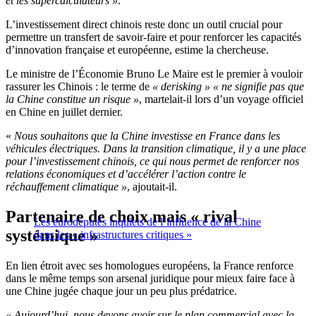
et les supercalculateurs »
.
L’investissement direct chinois reste donc un outil crucial pour
permettre un transfert de savoir-faire et pour renforcer les capacités
d’innovation française et européenne, estime la chercheuse.
Le ministre de l’Économie Bruno Le Maire est le premier à vouloir
rassurer les Chinois : le terme de
« derisking »
« ne signifie pas que
la Chine constitue un risque »
, martelait-il lors d’un voyage officiel
en Chine en juillet dernier.
«
Nous souhaitons que la Chine investisse en France dans les
véhicules électriques. Dans la transition climatique, il y a une place
pour l’investissement chinois, ce qui nous permet de renforcer nos
relations économiques et d’accélérer l’action contre le
réchauffement climatique »
, ajoutait-il.
Partenaire de choix mais « rival
Les eurodéputés inquiets de l’influence de la Chine
systémique »
dans les « infrastructures critiques »
En lien étroit avec ses homologues européens, la France renforce
dans le même temps son arsenal juridique pour mieux faire face à
une Chine jugée chaque jour un peu plus prédatrice.
« Aujourd’hui, nous devons avoir sur le plan commercial avec la