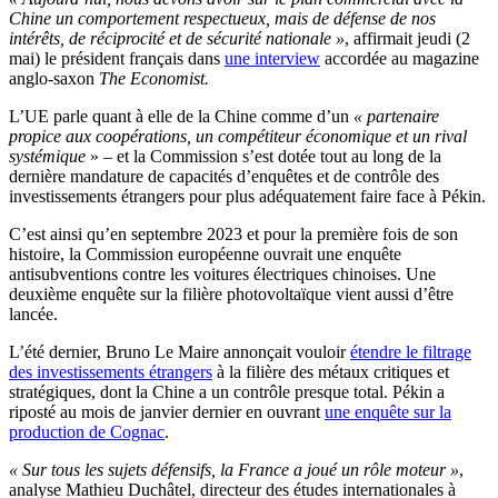
Chine un comportement respectueux, mais de défense de nos
intérêts, de réciprocité et de sécurité nationale »
, affirmait jeudi (2
mai) le président français dans
une interview
accordée au magazine
anglo-saxon
The Economist.
L’UE parle quant à elle de la Chine comme d’un
« partenaire
propice aux coopérations, un compétiteur économique et un rival
systémique
» – et la Commission s’est dotée tout au long de la
dernière mandature de capacités d’enquêtes et de contrôle des
investissements étrangers pour plus adéquatement faire face à Pékin.
C’est ainsi qu’en septembre 2023 et pour la première fois de son
histoire, la Commission européenne ouvrait une enquête
antisubventions contre les voitures électriques chinoises. Une
deuxième enquête sur la filière photovoltaïque vient aussi d’être
lancée.
L’été dernier, Bruno Le Maire annonçait vouloir
étendre le filtrage
des investissements étrangers
à la filière des métaux critiques et
stratégiques, dont la Chine a un contrôle presque total. Pékin a
riposté au mois de janvier dernier en ouvrant
une enquête sur la
production de Cognac
.
« Sur tous les sujets défensifs, la France a joué un rôle moteur »
,
analyse Mathieu Duchâtel, directeur des études internationales à