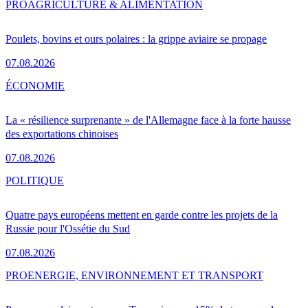
PRO
AGRICULTURE & ALIMENTATION
Poulets, bovins et ours polaires : la grippe aviaire se propage
07.08.2026
ÉCONOMIE
La « résilience surprenante » de l'Allemagne face à la forte hausse
des exportations chinoises
07.08.2026
POLITIQUE
Quatre pays européens mettent en garde contre les projets de la
Russie pour l'Ossétie du Sud
07.08.2026
PRO
ENERGIE, ENVIRONNEMENT ET TRANSPORT