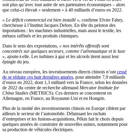
soit plus qu’avec tout autre de ses partenaires économiques – alors
que celui-ci élevait « seulement » à 40 milliards d’euros en 2022.
« Le déficit commercial est bien installé »
, confirme Elvire Fabry,
chercheuse à l’Institut Jacques Delors. En tête du peloton des
importations : les machines industrielles, mais aussi le textile, les
métaux raffinés et les produits chimiques.
Dans le sens des exportations,
« nos intérêts offensifs sont
concentrés sur quelques secteurs, comme l’aéronautique et le luxe
»
, ajoute-t-elle. Les turbines à gaz et les alcools tirent aussi leur
épingle du jeu.
Au niveau européen, les investissements directs chinois n’ont
cessé
de se réduire ces huit dernières années
, pour atteindre 7,9 milliards
d’euros en 2022, dont 1,3 milliard vers la France, selon les données
de 2022 du centre de recherche allemand
Mercator Institute for
China Studies
(METRICS). Ces derniers se concentrent en
Allemagne, en France, au Royaume-Uni et en Hongrie.
Plus de la moitié des investissements chinois en Europe ciblent par
ailleurs le secteur de l’automobile. Délaissant les rachats
d’entreprises et les fusions-acquisitions, Pékin fait le choix depuis
quelques années de construire de nouvelles usines, notamment pour
sa production de véhicules électriques.