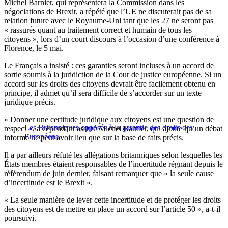
Michel Barnier, qui représentera la Commission dans les
négociations de Brexit, a répété que l’UE ne discuterait pas de sa
relation future avec le Royaume-Uni tant que les 27 ne seront pas
« rassurés quant au traitement correct et humain de tous les
citoyens », lors d’un court discours à l’occasion d’une conférence à
Florence, le 5 mai.
Le Français a insisté : ces garanties seront incluses à un accord de
sortie soumis à la juridiction de la Cour de justice européenne. Si un
accord sur les droits des citoyens devrait être facilement obtenu en
principe, il admet qu’il sera difficile de s’accorder sur un texte
juridique précis.
« Donner une certitude juridique aux citoyens est une question de
Les Britanniques opposés à la garantie des droits des
respect », a cependant assuré Michel Barnier, qui ajoute qu’un débat
Européens
informé ne peut avoir lieu que sur la base de faits précis.
Il a par ailleurs réfuté les allégations britanniques selon lesquelles les
États membres étaient responsables de l’incertitude régnant depuis le
référendum de juin dernier, faisant remarquer que « la seule cause
d’incertitude est le Brexit ».
« La seule manière de lever cette incertitude et de protéger les droits
des citoyens est de mettre en place un accord sur l’article 50 », a-t-il
poursuivi.