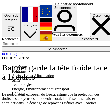
Ga naar de hoofdinhoud
Se connecter
Open sub
Close menu
English
navigation
Français
Deutsch
Vous êtes déconnecté.
Recherche
Se connecter
Español
Lumières éteintes
Se connecter
Rapporteur
Politique
Économie
Newsletters
Evénements
Em
POLITIQUE
POLICY AREAS
Barnier garde la tête froide face
Economie
Politique
à Londres
Agriculture et Alimentation
Santé
Technologies
Energie, Environnement et Transport
Défense
Le négociateur européen du Brexit estime que la protection des
droits des citoyens est un devoir moral. Il refuse de se laisser
entrainer dans un échange de reproches stériles avec Londres.