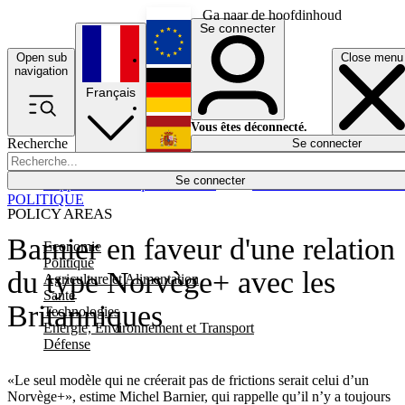
Ga naar de hoofdinhoud
Se connecter
Open sub
Close menu
English
navigation
Français
Deutsch
Vous êtes déconnecté.
Recherche
Se connecter
Español
Lumières éteintes
Se connecter
Rapporteur
Politique
Économie
Newsletters
Evénements
Em
POLITIQUE
POLICY AREAS
Barnier en faveur d'une relation
Economie
Politique
du type Norvège+ avec les
Agriculture et Alimentation
Santé
Britanniques
Technologies
Energie, Environnement et Transport
Défense
«Le seul modèle qui ne créerait pas de frictions serait celui d’un
Norvège+», estime Michel Barnier, qui rappelle qu’il n’y a toujours