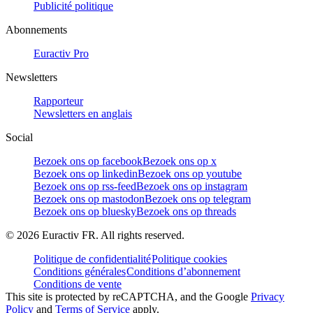
Publicité politique
Abonnements
Euractiv Pro
Newsletters
Rapporteur
Newsletters en anglais
Social
Bezoek ons op facebook
Bezoek ons op x
Bezoek ons op linkedin
Bezoek ons op youtube
Bezoek ons op rss-feed
Bezoek ons op instagram
Bezoek ons op mastodon
Bezoek ons op telegram
Bezoek ons op bluesky
Bezoek ons op threads
©
2026
Euractiv FR. All rights reserved.
Politique de confidentialité
Politique cookies
Conditions générales
Conditions d’abonnement
Conditions de vente
This site is protected by reCAPTCHA, and the Google
Privacy
Policy
and
Terms of Service
apply.