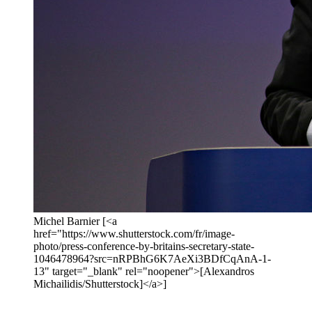
Michel Barnier [<a
href="https://www.shutterstock.com/fr/image-
photo/press-conference-by-britains-secretary-state-
1046478964?src=nRPBhG6K7AeXi3BDfCqAnA-1-
13" target="_blank" rel="noopener">[Alexandros
Michailidis/Shutterstock]</a>]