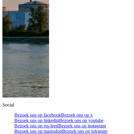
Social
Bezoek ons op facebook
Bezoek ons op x
Bezoek ons op linkedin
Bezoek ons op youtube
Bezoek ons op rss-feed
Bezoek ons op instagram
Bezoek ons op mastodon
Bezoek ons op telegram