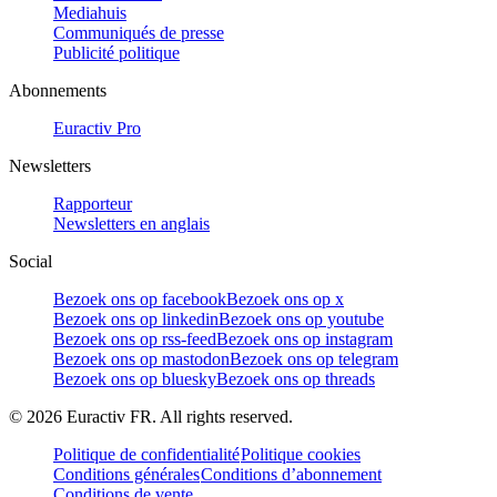
Mediahuis
Communiqués de presse
Publicité politique
Abonnements
Euractiv Pro
Newsletters
Rapporteur
Newsletters en anglais
Social
Bezoek ons op facebook
Bezoek ons op x
Bezoek ons op linkedin
Bezoek ons op youtube
Bezoek ons op rss-feed
Bezoek ons op instagram
Bezoek ons op mastodon
Bezoek ons op telegram
Bezoek ons op bluesky
Bezoek ons op threads
©
2026
Euractiv FR. All rights reserved.
Politique de confidentialité
Politique cookies
Conditions générales
Conditions d’abonnement
Conditions de vente