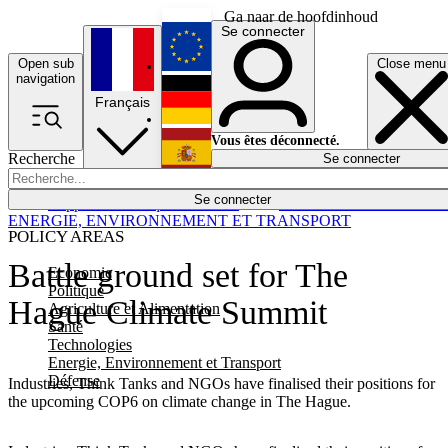
Ga naar de hoofdinhoud
Se connecter
Open sub
Close menu
English
navigation
Français
Deutsch
Vous êtes déconnecté.
Recherche
Se connecter
Español
Lumières éteintes
Se connecter
Rapporteur
Politique
Économie
Newsletters
Evénements
Em
ENERGIE, ENVIRONNEMENT ET TRANSPORT
POLICY AREAS
Battle ground set for The
Economie
Politique
Hague Climate Summit
Agriculture et Alimentation
Santé
Technologies
Energie, Environnement et Transport
Défense
Industries, Think Tanks and NGOs have finalised their positions for
the upcoming COP6 on climate change in The Hague.