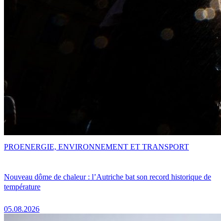
PRO
ENERGIE, ENVIRONNEMENT ET TRANSPORT
Nouveau dôme de chaleur : l’Autriche bat son record historique de
température
05.08.2026