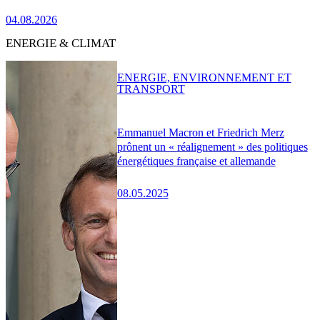
04.08.2026
ENERGIE & CLIMAT
ENERGIE, ENVIRONNEMENT ET
TRANSPORT
Emmanuel Macron et Friedrich Merz
prônent un « réalignement » des politiques
énergétiques française et allemande
08.05.2025