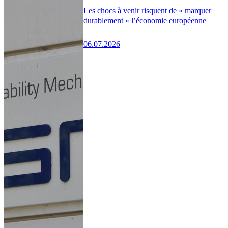
Les chocs à venir risquent de « marquer
durablement » l’économie européenne
06.07.2026