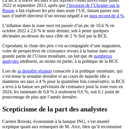
La BCE a relevé ses taux à dix reprises consécutives entre juillet
2022 et septembre 2023, après que
l’invasion de l’Ukraine par la
Russie
a fait exploser les prix dans toute l’UE, faisant passer son
taux d’intérêt directeur d’un niveau négatif à un
taux record de 4 %
.
L’inflation dans la zone euro est passée d’un pic de 10,6 % en
octobre 2022 à 2,6 % le mois dernier, soit à peine quelques
décimales au-dessus du taux cible de 2 % fixé par la BCE.
Cependant, la chute des prix s’est accompagnée d’une stagnation,
voire de perspectives de croissance revues à la baisse dans une
grande partie de l’Union monétaire, un fait que de
nombreux
analystes
attribuent, au moins en partie, à la politique de la BCE.
Lors de
sa dernière réunion
consacrée à la politique monétaire, qui
s’est tenue la semaine dernière et au cours de laquelle elle a
maintenu ses taux à 4 % pour la quatrième fois consécutive, la BCE
a revu à la baisse ses prévisions de croissance pour la zone euro en
2024, les ramenant de 0,8 % à seulement 0,6 %, soit 0,1 point de
pourcentage de plus que l’année dernière.
Scepticisme de la part des analystes
Carsten Brzeski, économiste à la banque ING, s’est montré
sceptique quant aux remarques de M. Arce, bien qu’il reconnaisse