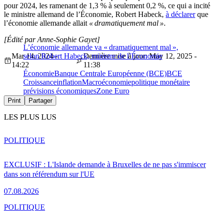
pour 2024, les ramenant de 1,3 % à seulement 0,2 %, ce qui a incité
le ministre allemand de l’Économie, Robert Habeck,
à déclarer
que
l’économie allemande allait
« dramatiquement mal »
.
[Édité par Anne-Sophie Gayet]
L’économie allemande va « dramatiquement mal »,
Mar 14, 2024 -
selon Robert Habeck, ministre de l’Économie
Dernière mise à jour: May 12, 2025 -
14:22
11:38
Économie
Banque Centrale Européenne (BCE)
BCE
Croissance
inflation
Macroéconomie
politique monétaire
prévisions économiques
Zone Euro
Print
Partager
LES PLUS LUS
POLITIQUE
EXCLUSIF : L'Islande demande à Bruxelles de ne pas s'immiscer
dans son référendum sur l'UE
07.08.2026
POLITIQUE