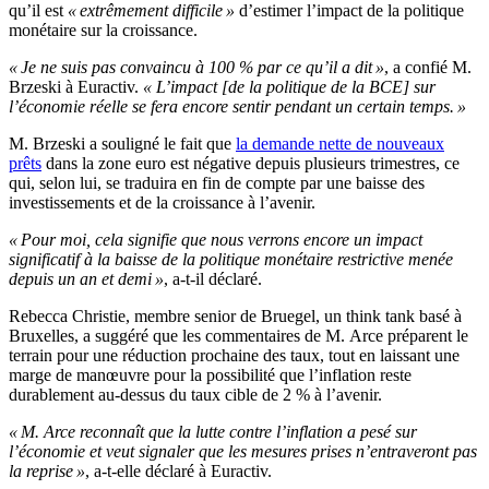
qu’il est
« extrêmement difficile »
d’estimer l’impact de la politique
monétaire sur la croissance.
« Je ne suis pas convaincu à 100 % par ce qu’il a dit »
, a confié M.
Brzeski à Euractiv.
« L’impact [de la politique de la BCE] sur
l’économie réelle se fera encore sentir pendant un certain temps. »
M. Brzeski a souligné le fait que
la demande nette de nouveaux
prêts
dans la zone euro est négative depuis plusieurs trimestres, ce
qui, selon lui, se traduira en fin de compte par une baisse des
investissements et de la croissance à l’avenir.
« Pour moi, cela signifie que nous verrons encore un impact
significatif à la baisse de la politique monétaire restrictive menée
depuis un an et demi »
, a-t-il déclaré.
Rebecca Christie, membre senior de Bruegel, un think tank basé à
Bruxelles, a suggéré que les commentaires de M. Arce préparent le
terrain pour une réduction prochaine des taux, tout en laissant une
marge de manœuvre pour la possibilité que l’inflation reste
durablement au-dessus du taux cible de 2 % à l’avenir.
« M. Arce reconnaît que la lutte contre l’inflation a pesé sur
l’économie et veut signaler que les mesures prises n’entraveront pas
la reprise »
, a-t-elle déclaré à Euractiv.