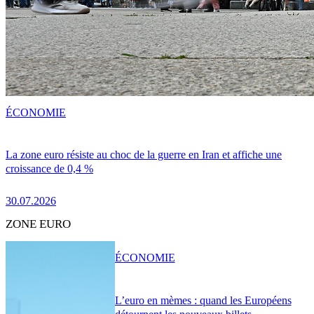
ÉCONOMIE
La zone euro résiste au choc de la guerre en Iran et affiche une
croissance de 0,4 %
30.07.2026
ZONE EURO
ÉCONOMIE
L’euro en mèmes : quand les Européens