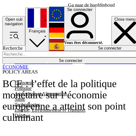
Ga naar de hoofdinhoud
Se connecter
Open sub
Close menu
English
navigation
Français
Deutsch
Vous êtes déconnecté.
Recherche
Se connecter
Español
Lumières éteintes
Se connecter
Rapporteur
Politique
Économie
Newsletters
Evénements
Em
ÉCONOMIE
POLICY AREAS
BCE : l’effet de la politique
Economie
Politique
monétaire sur l’économie
Agriculture et Alimentation
Santé
européenne a atteint son point
Technologies
Energie, Environnement et Transport
culminant
Défense