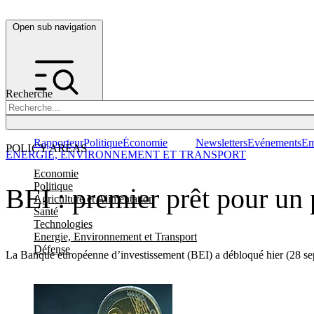
Open sub navigation
Recherche
Rapporteur
Politique
Économie
Newsletters
Evénements
Em
POLICY AREAS
ENERGIE, ENVIRONNEMENT ET TRANSPORT
Economie
Politique
BEI : premier prêt pour un
Agriculture et Alimentation
Santé
Technologies
Energie, Environnement et Transport
Défense
La Banque européenne d’investissement (BEI) a débloqué hier (28 septe