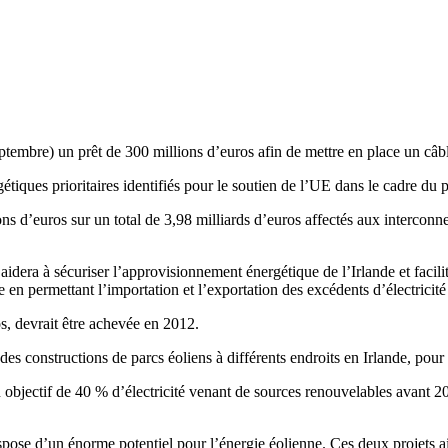
mbre) un prêt de 300 millions d’euros afin de mettre en place un câble 
gétiques prioritaires identifiés pour le soutien de l’UE dans le cadre d
 d’euros sur un total de 3,98 milliards d’euros affectés aux interconne
 aidera à sécuriser l’approvisionnement énergétique de l’Irlande et facil
 en permettant l’importation et l’exportation des excédents d’électricité
s, devrait être achevée en 2012.
es constructions de parcs éoliens à différents endroits en Irlande, pou
son objectif de 40 % d’électricité venant de sources renouvelables avant 
spose d’un énorme potentiel pour l’énergie éolienne. Ces deux projets ai