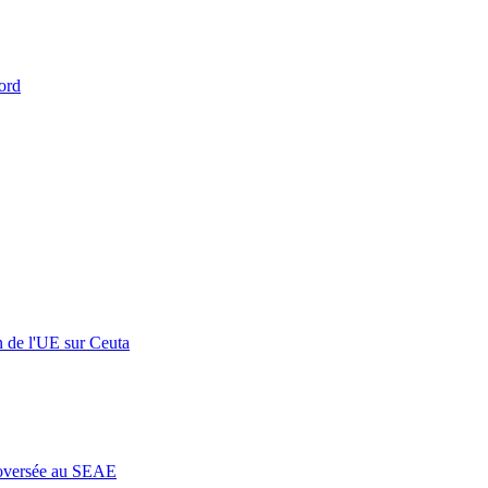
ord
n de l'UE sur Ceuta
roversée au SEAE