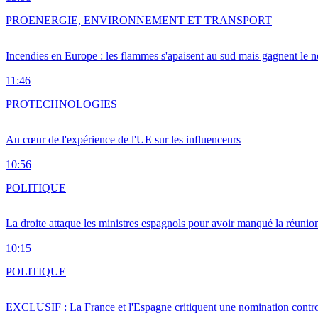
PRO
ENERGIE, ENVIRONNEMENT ET TRANSPORT
Incendies en Europe : les flammes s'apaisent au sud mais gagnent le n
11:46
PRO
TECHNOLOGIES
Au cœur de l'expérience de l'UE sur les influenceurs
10:56
POLITIQUE
La droite attaque les ministres espagnols pour avoir manqué la réunio
10:15
POLITIQUE
EXCLUSIF : La France et l'Espagne critiquent une nomination cont