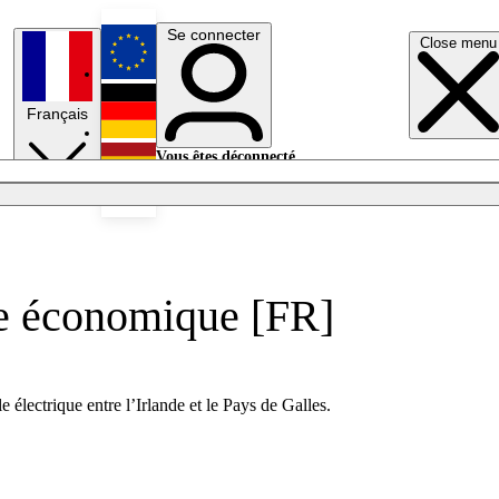
Se connecter
Close menu
English
Français
Deutsch
Vous êtes déconnecté.
Se connecter
Español
Lumières éteintes
nce économique [FR]
électrique entre l’Irlande et le Pays de Galles.