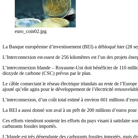
euro_coin02.jpg
La Banque européenne d’investissement (BEI) a débloqué hier (28 septe
L’Interconnexion est-ouest de 256 kilomètres est l’un des projets éner
L’interconnexion Irlande – Royaume-Uni doit bénéficier de 110 millions
dioxyde de carbone (CSC) prévus par le plan.
Le câble connectant le réseau électrique irlandais au reste de l’Europe
ajouté qu’elle agira pour le développement de l’électricité renouvelable
L’interconnexion, d’un coût total estimé à environ 601 millions d’euro
La BEI a aussi donné son aval à un prêt de 200 millions d’euros pour d
Ces efforts viendront soutenir les efforts du pays visant à satisfaire 
carburants fossiles importés.
L’Irlande est très dépendante des carburants fossiles importés, mais di