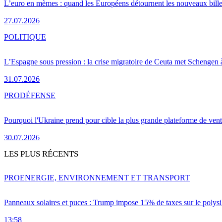
L’euro en mèmes : quand les Européens détournent les nouveaux bille
27.07.2026
POLITIQUE
L’Espagne sous pression : la crise migratoire de Ceuta met Schengen 
31.07.2026
PRO
DÉFENSE
Pourquoi l'Ukraine prend pour cible la plus grande plateforme de vent
30.07.2026
LES PLUS RÉCENTS
PRO
ENERGIE, ENVIRONNEMENT ET TRANSPORT
Panneaux solaires et puces : Trump impose 15% de taxes sur le polysi
13:58