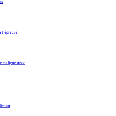
ts
à l’épreuve
e en ligne russe
licium