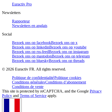
Euractiv Pro
Newsletters
Rapporteur
Newsletters en anglais
Social
Bezoek ons op facebook
Bezoek ons op x
Bezoek ons op linkedin
Bezoek ons op youtube
Bezoek ons op rss-feed
Bezoek ons op instagram
Bezoek ons op mastodon
Bezoek ons op telegram
Bezoek ons op bluesky
Bezoek ons op threads
©
2026
Euractiv FR. All rights reserved.
Politique de confidentialité
Politique cookies
Conditions générales
Conditions d’abonnement
Conditions de vente
This site is protected by reCAPTCHA, and the Google
Privacy
Policy
and
Terms of Service
apply.