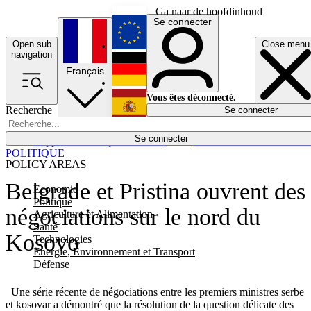
Ga naar de hoofdinhoud
Se connecter
Open sub
Close menu
English
navigation
Français
Deutsch
Vous êtes déconnecté.
Recherche
Se connecter
Español
Lumières éteintes
Se connecter
Rapporteur
Politique
Économie
Newsletters
Evénements
Em
POLITIQUE
POLICY AREAS
Belgrade et Pristina ouvrent des
Economie
Politique
négociations sur le nord du
Agriculture et Alimentation
Santé
Kosovo
Technologies
Energie, Environnement et Transport
Défense
Une série récente de négociations entre les premiers ministres serbe
et kosovar a démontré que la résolution de la question délicate des