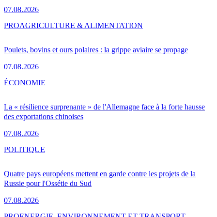
07.08.2026
PRO
AGRICULTURE & ALIMENTATION
Poulets, bovins et ours polaires : la grippe aviaire se propage
07.08.2026
ÉCONOMIE
La « résilience surprenante » de l'Allemagne face à la forte hausse
des exportations chinoises
07.08.2026
POLITIQUE
Quatre pays européens mettent en garde contre les projets de la
Russie pour l'Ossétie du Sud
07.08.2026
PRO
ENERGIE, ENVIRONNEMENT ET TRANSPORT