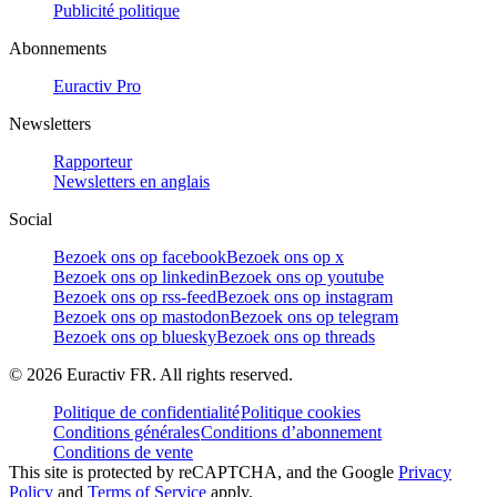
Publicité politique
Abonnements
Euractiv Pro
Newsletters
Rapporteur
Newsletters en anglais
Social
Bezoek ons op facebook
Bezoek ons op x
Bezoek ons op linkedin
Bezoek ons op youtube
Bezoek ons op rss-feed
Bezoek ons op instagram
Bezoek ons op mastodon
Bezoek ons op telegram
Bezoek ons op bluesky
Bezoek ons op threads
©
2026
Euractiv FR. All rights reserved.
Politique de confidentialité
Politique cookies
Conditions générales
Conditions d’abonnement
Conditions de vente
This site is protected by reCAPTCHA, and the Google
Privacy
Policy
and
Terms of Service
apply.