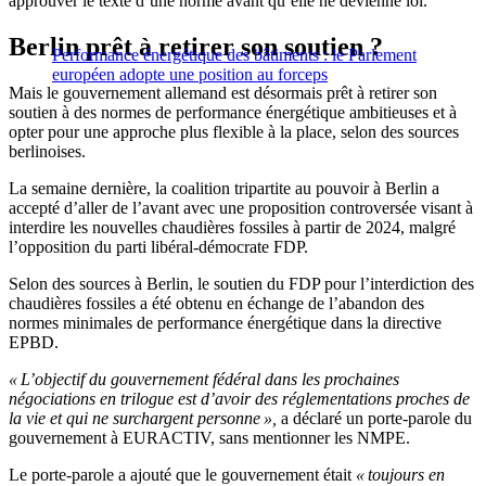
approuver le texte d’une norme avant qu’elle ne devienne loi.
Berlin prêt à retirer son soutien ?
Performance énergétique des bâtiments : le Parlement
européen adopte une position au forceps
Mais le gouvernement allemand est désormais prêt à retirer son
soutien à des normes de performance énergétique ambitieuses et à
opter pour une approche plus flexible à la place, selon des sources
berlinoises.
La semaine dernière, la coalition tripartite au pouvoir à Berlin a
accepté d’aller de l’avant avec une proposition controversée visant à
interdire les nouvelles chaudières fossiles à partir de 2024, malgré
l’opposition du parti libéral-démocrate FDP.
Selon des sources à Berlin, le soutien du FDP pour l’interdiction des
chaudières fossiles a été obtenu en échange de l’abandon des
normes minimales de performance énergétique dans la directive
EPBD.
« L’objectif du gouvernement fédéral dans les prochaines
négociations en trilogue est d’avoir des réglementations proches de
la vie et qui ne surchargent personne »,
a déclaré un porte-parole du
gouvernement à EURACTIV, sans mentionner les NMPE.
Le porte-parole a ajouté que le gouvernement était
« toujours en