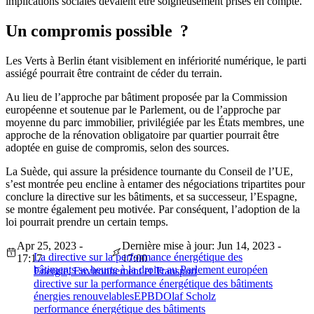
implications sociales devaient être soigneusement prises en compte.
Un compromis possible ?
Les Verts à Berlin étant visiblement en infériorité numérique, le parti
assiégé pourrait être contraint de céder du terrain.
Au lieu de l’approche par bâtiment proposée par la Commission
européenne et soutenue par le Parlement, ou de l’approche par
moyenne du parc immobilier, privilégiée par les États membres, une
approche de la rénovation obligatoire par quartier pourrait être
adoptée en guise de compromis, selon des sources.
La Suède, qui assure la présidence tournante du Conseil de l’UE,
s’est montrée peu encline à entamer des négociations tripartites pour
conclure la directive sur les bâtiments, et sa successeur, l’Espagne,
se montre également peu motivée. Par conséquent, l’adoption de la
loi pourrait prendre un certain temps.
Apr 25, 2023 -
Dernière mise à jour: Jun 14, 2023 -
La directive sur la performance énergétique des
17:17
17:00
bâtiments se heurte à la droite au Parlement européen
Energie, Environnement et Transport
directive sur la performance énergétique des bâtiments
énergies renouvelables
EPBD
Olaf Scholz
performance énergétique des bâtiments