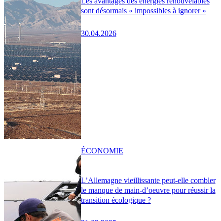
Les avantages des énergies renouvelables
sont désormais « impossibles à ignorer »
30.04.2026
ÉCONOMIE
L’Allemagne vieillissante peut-elle combler
le manque de main-d’oeuvre pour réussir la
transition écologique ?