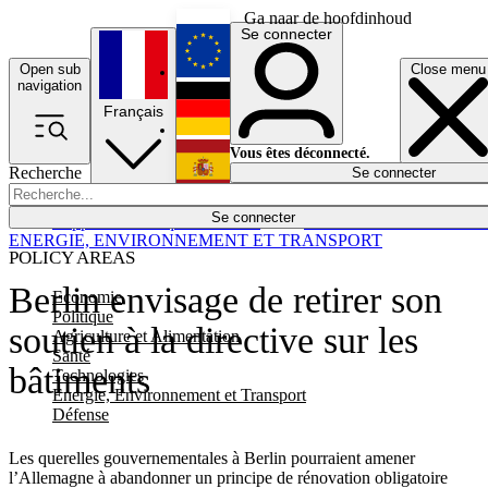
Ga naar de hoofdinhoud
Se connecter
Open sub
Close menu
English
navigation
Français
Deutsch
Vous êtes déconnecté.
Recherche
Se connecter
Español
Lumières éteintes
Se connecter
Rapporteur
Politique
Économie
Newsletters
Evénements
Em
ENERGIE, ENVIRONNEMENT ET TRANSPORT
POLICY AREAS
Berlin envisage de retirer son
Economie
Politique
soutien à la directive sur les
Agriculture et Alimentation
Santé
bâtiments
Technologies
Energie, Environnement et Transport
Défense
Les querelles gouvernementales à Berlin pourraient amener
l’Allemagne à abandonner un principe de rénovation obligatoire