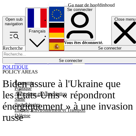
Ga naar de hoofdinhoud
Se connecter
Open sub
Close menu
English
navigation
Français
Deutsch
Vous êtes déconnecté.
Recherche
Se connecter
Español
Lumières éteintes
Se connecter
Rapporteur
Politique
Économie
Newsletters
Evénements
Em
POLITIQUE
POLICY AREAS
Biden assure à l'Ukraine que
Economie
Politique
les États-Unis « répondront
Agriculture et Alimentation
Santé
énergiquement » à une invasion
Technologies
Energie, Environnement et Transport
russe
Défense