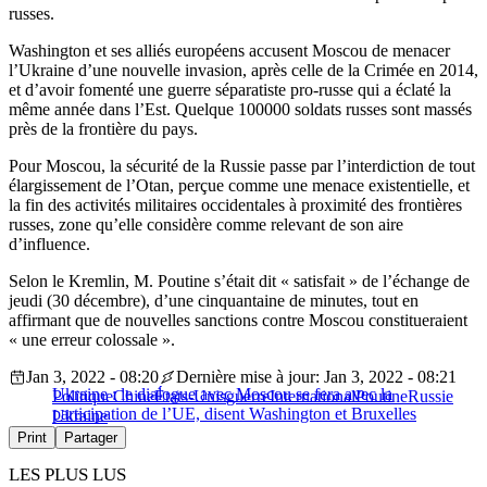
russes.
Washington et ses alliés européens accusent Moscou de menacer
l’Ukraine d’une nouvelle invasion, après celle de la Crimée en 2014,
et d’avoir fomenté une guerre séparatiste pro-russe qui a éclaté la
même année dans l’Est. Quelque 100000 soldats russes sont massés
près de la frontière du pays.
Pour Moscou, la sécurité de la Russie passe par l’interdiction de tout
élargissement de l’Otan, perçue comme une menace existentielle, et
la fin des activités militaires occidentales à proximité des frontières
russes, zone qu’elle considère comme relevant de son aire
d’influence.
Selon le Kremlin, M. Poutine s’était dit « satisfait » de l’échange de
jeudi (30 décembre), d’une cinquantaine de minutes, tout en
affirmant que de nouvelles sanctions contre Moscou constitueraient
« une erreur colossale ».
Jan 3, 2022 - 08:20
Dernière mise à jour: Jan 3, 2022 - 08:21
Ukraine : le dialogue avec Moscou se fera avec la
Politique
Chine
États-Unis
guerre
International
Poutine
Russie
participation de l’UE, disent Washington et Bruxelles
Ukraine
Print
Partager
LES PLUS LUS