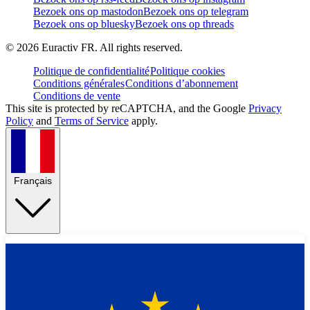
Bezoek ons op mastodon
Bezoek ons op telegram
Bezoek ons op bluesky
Bezoek ons op threads
©
2026
Euractiv FR. All rights reserved.
Politique de confidentialité
Politique cookies
Conditions générales
Conditions d’abonnement
Conditions de vente
This site is protected by reCAPTCHA, and the Google
Privacy
Policy
and
Terms of Service
apply.
Français