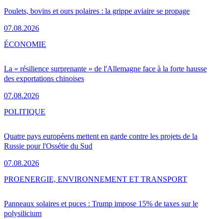
Poulets, bovins et ours polaires : la grippe aviaire se propage
07.08.2026
ÉCONOMIE
La « résilience surprenante » de l'Allemagne face à la forte hausse
des exportations chinoises
07.08.2026
POLITIQUE
Quatre pays européens mettent en garde contre les projets de la
Russie pour l'Ossétie du Sud
07.08.2026
PRO
ENERGIE, ENVIRONNEMENT ET TRANSPORT
Panneaux solaires et puces : Trump impose 15% de taxes sur le
polysilicium