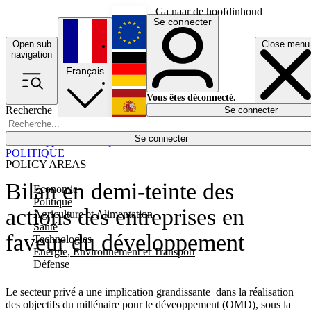
Ga naar de hoofdinhoud
Se connecter
Open sub
Close menu
English
navigation
Français
Deutsch
Vous êtes déconnecté.
Recherche
Se connecter
Español
Lumières éteintes
Se connecter
Rapporteur
Politique
Économie
Newsletters
Evénements
Em
POLITIQUE
POLICY AREAS
Bilan en demi-teinte des
Economie
Politique
actions des entreprises en
Agriculture et Alimentation
Santé
faveur du développement
Technologies
Energie, Environnement et Transport
Défense
Le secteur privé a une implication grandissante dans la réalisation
des objectifs du millénaire pour le déveoppement (OMD), sous la