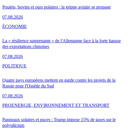
Poulets, bovins et ours polaires : la grippe aviaire se propage
07.08.2026
ÉCONOMIE
La « résilience surprenante » de l'Allemagne face à la forte hausse
des exportations chinoises
07.08.2026
POLITIQUE
Quatre pays européens mettent en garde contre les projets de la
Russie pour l'Ossétie du Sud
07.08.2026
PRO
ENERGIE, ENVIRONNEMENT ET TRANSPORT
Panneaux solaires et puces : Trump impose 15% de taxes sur le
polysilicium