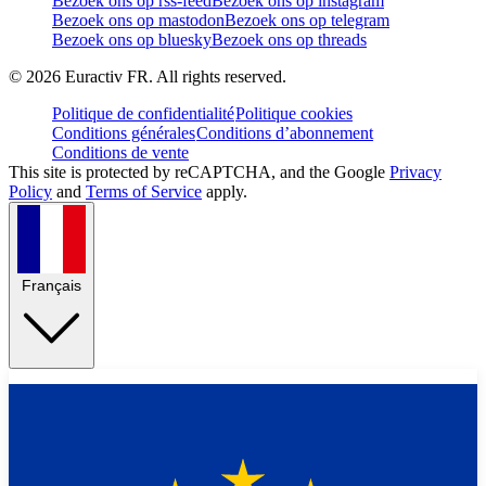
Bezoek ons op rss-feed
Bezoek ons op instagram
Bezoek ons op mastodon
Bezoek ons op telegram
Bezoek ons op bluesky
Bezoek ons op threads
©
2026
Euractiv FR. All rights reserved.
Politique de confidentialité
Politique cookies
Conditions générales
Conditions d’abonnement
Conditions de vente
This site is protected by reCAPTCHA, and the Google
Privacy
Policy
and
Terms of Service
apply.
Français