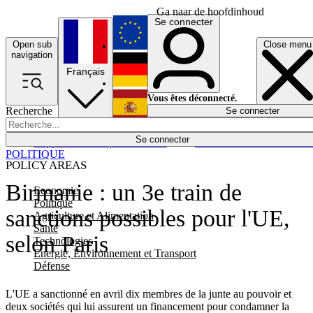
Ga naar de hoofdinhoud
Se connecter
Open sub
Close menu
English
navigation
Français
Deutsch
Vous êtes déconnecté.
Recherche
Se connecter
Español
Lumières éteintes
Se connecter
Rapporteur
Politique
Économie
Newsletters
Evénements
Em
POLITIQUE
POLICY AREAS
Birmanie : un 3e train de
Economie
Politique
sanctions possibles pour l'UE,
Agriculture et Alimentation
Santé
selon Paris
Technologies
Energie, Environnement et Transport
Défense
L'UE a sanctionné en avril dix membres de la junte au pouvoir et
deux sociétés qui lui assurent un financement pour condamner la