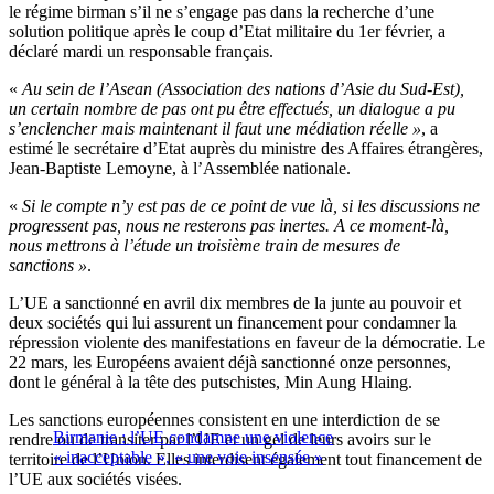
le régime birman s’il ne s’engage pas dans la recherche d’une
solution politique après le coup d’Etat militaire du 1er février, a
déclaré mardi un responsable français.
«
Au sein de l’Asean (Association des nations d’Asie du Sud-Est),
un certain nombre de pas ont pu être effectués, un dialogue a pu
s’enclencher mais maintenant il faut une médiation réelle »
, a
estimé le secrétaire d’Etat auprès du ministre des Affaires étrangères,
Jean-Baptiste Lemoyne, à l’Assemblée nationale.
«
Si le compte n’y est pas de ce point de vue là, si les discussions ne
progressent pas, nous ne resterons pas inertes. A ce moment-là,
nous mettrons à l’étude un troisième train de mesures de
sanctions »
.
L’UE a sanctionné en avril dix membres de la junte au pouvoir et
deux sociétés qui lui assurent un financement pour condamner la
répression violente des manifestations en faveur de la démocratie. Le
22 mars, les Européens avaient déjà sanctionné onze personnes,
dont le général à la tête des putschistes, Min Aung Hlaing.
Les sanctions européennes consistent en une interdiction de se
Birmanie : l’UE condamne une violence
rendre ou de transiter par l’UE et un gel de leurs avoirs sur le
« inacceptable », « une voie insensée »
territoire de l’Union. Elles interdisent également tout financement de
l’UE aux sociétés visées.