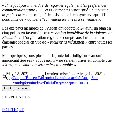
«
Il ne faut pas s’interdire de regarder également les préférences
commerciales (entre l’UE et la Birmanie) parce qu’à un moment,
trop c’est trop »
, a souligné Jean-Baptiste Lemoyne, évoquant la
possibilité de «
couper effectivement les vivres à ce régime »
.
Les dix pays membres de l’Asean ont adopté le 24 avril un plan en
cinq points en faveur d’une «
cessation immédiate de la violence en
Birmanie »
. L’organisation régionale compte aussi nommer un
émissaire spécial en vue de «
faciliter la médiation »
entre toutes les
parties.
Mais quelques jours plus tard, la junte lui a infligé un camouflet,
annonçant que ses «
suggestions »
ne seraient prises en compte que
«
lorsque la situation sera redevenue stable »
.
May 12, 2021 -
Dernière mise à jour: May 12, 2021 -
Coup d’État en Birmanie, l’armée a arrêté Aung San
08:00
08:03
Suu Kyi et déclare l’état d’urgence pour un an
Politique
Chine
coup d'Etat
International
Print
Partager
LES PLUS LUS
POLITIQUE