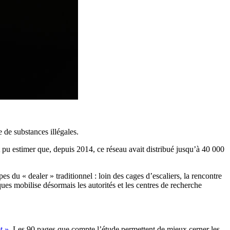
 de substances illégales.
 pu estimer que, depuis 2014, ce réseau avait distribué jusqu’à 40 000
ypes du « dealer » traditionnel : loin des cages d’escaliers, la rencontre
ques mobilise désormais les autorités et les centres de recherche
t »
. Les 90 pages que compte l’étude permettent de mieux cerner les