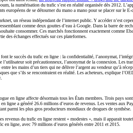
um, la numérisation du trafic s’est en réalité organisée dès 2012. L’ap
uants européens de se détourner du mano a mano pour se placer sur le E
rknet, un réseau indépendant de l’internet public. Y accéder n’est cepend
ssemblant comme deux gouttes d’eau à Google. Dans la barre de recherche
on souhaite consommer. Ces marchés fonctionnent exactement comme Ebay 
tie des échanges effectués sur ces plateformes.
 le succès du trafic en ligne : la confidentialité, l’anonymat, l’intégri
e l’utilisateur soit précautionneux, l’anonymat de la connexion. Les tran
lacé entre les mains d’un tiers qui ne délivre l’argent au vendeur qu’à 
sques que s’ils se rencontraient en réalité. Les acheteurs, explique l’OE
.
rogue en ligne affecte désormais tous les États membres. Trois pays so
ue en ligne a généré 26.6 millions d’euros de revenus. Les ventes aux 
nt parmi les plus gros producteurs mondiaux de drogues de synthèse.
es revenus du trafic en ligne restent « modestes », mais il apparait tou
ic en ligne, avec 79 millions d’euros générés entre 2011 et 2015.