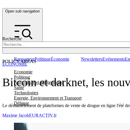
Open sub navigation
Recherche
Rapporteur
Politique
Économie
Newsletters
Evénements
Em
POLICY AREAS
ÉCONOMIE
Economie
Politique
Bitcoin et darknet, les nou
Agriculture et Alimentation
Santé
Technologies
Energie, Environnement et Transport
Défense
Le démantèlement de plateformes de vente de drogue en ligne l'été dern
Maxime Jacob
EURACTIV.fr