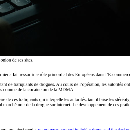
.onion de ses sites.
ier a fait ressortir le rôle primordial des Européens dans l’E-commerce
nt de trafiquants de drogues. Au cours de l’opération, les autorités ont
ances comme de la cocaïne ou de la MDMA.
e de ces trafiquants qui interpelle les autorités, tant il brise les stéréot
ipal marché noir de la drogue sur internet. Le développement de ces prati
pol ont ainsi rendu,
un nouveau rapport intitulé « drugs and the darkne