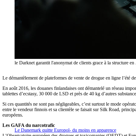
le Darknet garantit l'anonymat de clients grace à la structure en 
Le démantèlement de plateformes de vente de drogue en ligne l’été dern
En août 2016, les douanes finlandaises ont démantelé un réseau importa
tablettes d’ecstasy, 30 000 de LSD et près de 40 kg d’autres subst
Si ces quantités ne sont pas négligeables, c’est surtout le mode opératoir
entre le vendeur finnois et sa clientèle se faisait sur Silk Road, princ
européens.
Les GAFA du narcotrafic
Le Danemark quitte Europol- du moins en apparence
L’Observatoire européen des drogues et toxicomanies (OEDT) et Euro