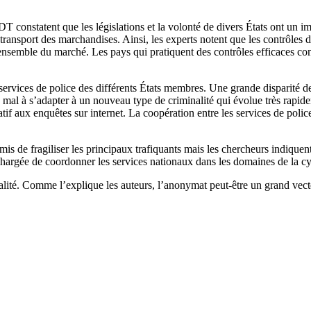
EDT constatent que les législations et la volonté de divers États ont un
 transport des marchandises. Ainsi, les experts notent que les contrôles
i l’ensemble du marché. Les pays qui pratiquent des contrôles efficaces c
 services de police des différents États membres. Une grande disparité d
du mal à s’adapter à un nouveau type de criminalité qui évolue très rap
tif aux enquêtes sur internet. La coopération entre les services de police 
s de fragiliser les principaux trafiquants mais les chercheurs indiquent 
 chargée de coordonner les services nationaux dans les domaines de la cyb
nalité. Comme l’explique les auteurs, l’anonymat peut-être un grand vect