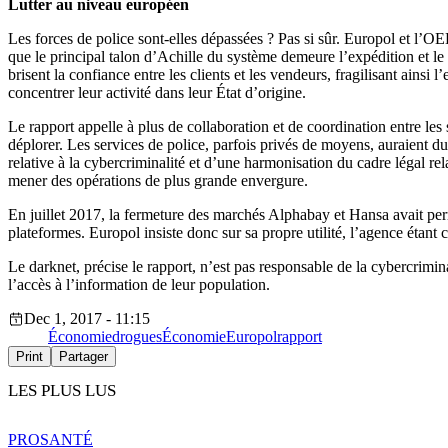
Lutter au niveau européen
Les forces de police sont-elles dépassées ? Pas si sûr. Europol et l’O
que le principal talon d’Achille du système demeure l’expédition et le
brisent la confiance entre les clients et les vendeurs, fragilisant ains
concentrer leur activité dans leur État d’origine.
Le rapport appelle à plus de collaboration et de coordination entre les
déplorer. Les services de police, parfois privés de moyens, auraient 
relative à la cybercriminalité et d’une harmonisation du cadre légal rela
mener des opérations de plus grande envergure.
En juillet 2017, la fermeture des marchés Alphabay et Hansa avait permi
plateformes. Europol insiste donc sur sa propre utilité, l’agence étant
Le darknet, précise le rapport, n’est pas responsable de la cybercrimi
l’accès à l’information de leur population.
Dec 1, 2017 - 11:15
Économie
drogues
Économie
Europol
rapport
Print
Partager
LES PLUS LUS
PRO
SANTÉ