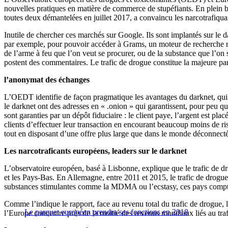
nouvelles pratiques en matière de commerce de stupéfiants. En plein bo
toutes deux démantelées en juillet 2017, a convaincu les narcotrafiq
Inutile de chercher ces marchés sur Google. Ils sont implantés sur le da
par exemple, pour pouvoir accéder à Grams, un moteur de recherche re
de l’arme à feu que l’on veut se procurer, ou de la substance que l’
postent des commentaires. Le trafic de drogue constitue la majeure par
l’anonymat des échanges
L’OEDT identifie de façon pragmatique les avantages du darknet, qui font
le darknet ont des adresses en « .onion » qui garantissent, pour peu qu
sont garanties par un dépôt fiduciaire : le client paye, l’argent est p
clients d’effectuer leur transaction en encourant beaucoup moins de ri
tout en disposant d’une offre plus large que dans le monde déconnecté
Les narcotraficants européens, leaders sur le darknet
L’observatoire européen, basé à Lisbonne, explique que le trafic de d
et les Pays-Bas. En Allemagne, entre 2011 et 2015, le trafic de drog
substances stimulantes comme la MDMA ou l’ecstasy, ces pays compta
Comme l’indique le rapport, face au revenu total du trafic de drogue, l
Le parquet européen prendra ses fonctions en 2018
l’Europe concentre près de la moitié des revenus mondiaux liés au traf