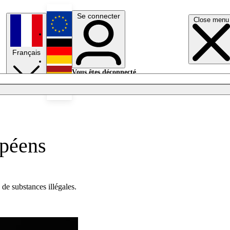
Se connecter
Close menu
English
Français
Deutsch
Vous êtes déconnecté.
Se connecter
Español
Lumières éteintes
opéens
de substances illégales.