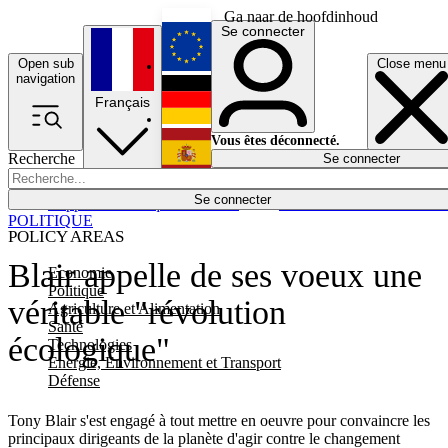
Ga naar de hoofdinhoud
Se connecter
Open sub
Close menu
English
navigation
Français
Deutsch
Vous êtes déconnecté.
Recherche
Se connecter
Español
Lumières éteintes
Se connecter
Rapporteur
Politique
Économie
Newsletters
Evénements
Em
POLITIQUE
POLICY AREAS
Blair appelle de ses voeux une
Economie
Politique
véritable "révolution
Agriculture et Alimentation
Santé
écologique"
Technologies
Energie, Environnement et Transport
Défense
Tony Blair s'est engagé à tout mettre en oeuvre pour convaincre les
principaux dirigeants de la planète d'agir contre le changement