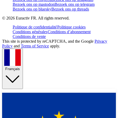
Bezoek ons op mastodon
Bezoek ons op telegram
Bezoek ons op bluesky
Bezoek ons op threads
©
2026
Euractiv FR. All rights reserved.
Politique de confidentialité
Politique cookies
Conditions générales
Conditions d’abonnement
Conditions de vente
This site is protected by reCAPTCHA, and the Google
Privacy
Policy
and
Terms of Service
apply.
Français