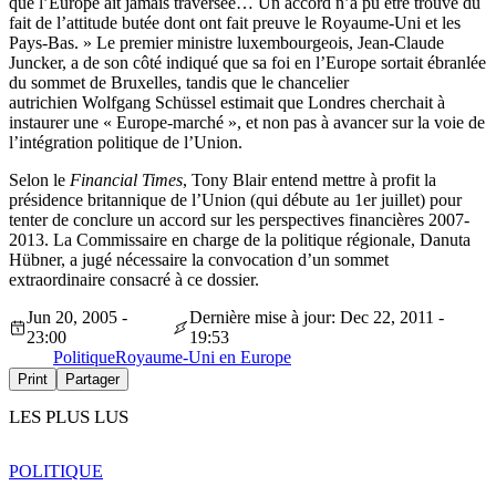
que l’Europe ait jamais traversée… Un accord n’a pu être trouvé du
fait de l’attitude butée dont ont fait preuve le Royaume-Uni et les
Pays-Bas. » Le premier ministre luxembourgeois, Jean-Claude
Juncker, a de son côté indiqué que sa foi en l’Europe sortait ébranlée
du sommet de Bruxelles, tandis que le chancelier
autrichien Wolfgang Schüssel estimait que Londres cherchait à
instaurer une « Europe-marché », et non pas à avancer sur la voie de
l’intégration politique de l’Union.
Selon le
Financial Times
, Tony Blair entend mettre à profit la
présidence britannique de l’Union (qui débute au 1er juillet) pour
tenter de conclure un accord sur les perspectives financières 2007-
2013. La Commissaire en charge de la politique régionale, Danuta
Hübner, a jugé nécessaire la convocation d’un sommet
extraordinaire consacré à ce dossier.
Jun 20, 2005 -
Dernière mise à jour: Dec 22, 2011 -
23:00
19:53
Politique
Royaume-Uni en Europe
Print
Partager
LES PLUS LUS
POLITIQUE