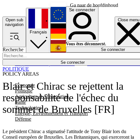
Ga naar de hoofdinhoud
Se connecter
Open sub
Close menu
English
navigation
Français
Deutsch
Vous êtes déconnecté.
Recherche
Se connecter
Español
Lumières éteintes
Se connecter
Rapporteur
Politique
Économie
Newsletters
Evénements
Em
POLITIQUE
POLICY AREAS
Blair et Chirac se rejettent la
Economie
Politique
responsabilité de l'échec du
Agriculture et Alimentation
Santé
sommet de Bruxelles [FR]
Technologies
Energie, Environnement et Transport
Défense
Le président Chirac a stigmatisé l'attitude de Tony Blair lors du
Conseil européen de Bruxelles. Les Britanniques, qui exerceront la