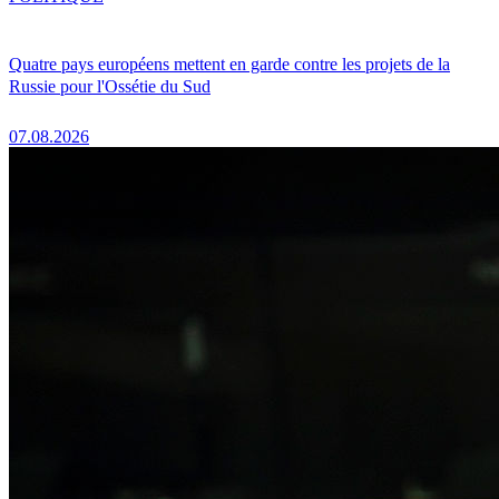
Quatre pays européens mettent en garde contre les projets de la
Russie pour l'Ossétie du Sud
07.08.2026