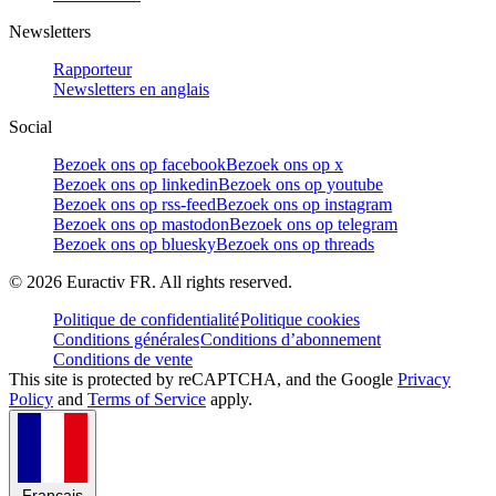
Newsletters
Rapporteur
Newsletters en anglais
Social
Bezoek ons op facebook
Bezoek ons op x
Bezoek ons op linkedin
Bezoek ons op youtube
Bezoek ons op rss-feed
Bezoek ons op instagram
Bezoek ons op mastodon
Bezoek ons op telegram
Bezoek ons op bluesky
Bezoek ons op threads
©
2026
Euractiv FR. All rights reserved.
Politique de confidentialité
Politique cookies
Conditions générales
Conditions d’abonnement
Conditions de vente
This site is protected by reCAPTCHA, and the Google
Privacy
Policy
and
Terms of Service
apply.
Français