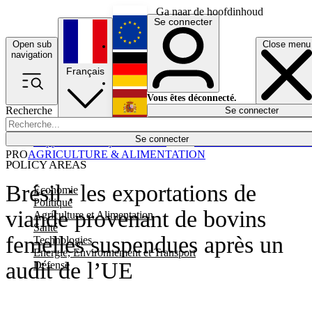
Ga naar de hoofdinhoud
Se connecter
Open sub
Close menu
English
navigation
Français
Deutsch
Vous êtes déconnecté.
Recherche
Se connecter
Español
Lumières éteintes
Se connecter
Rapporteur
Politique
Économie
Newsletters
Evénements
Em
PRO
AGRICULTURE & ALIMENTATION
POLICY AREAS
Brésil : les exportations de
Economie
Politique
viande provenant de bovins
Agriculture et Alimentation
Santé
femelles suspendues après un
Technologies
Energie, Environnement et Transport
audit de l’UE
Défense