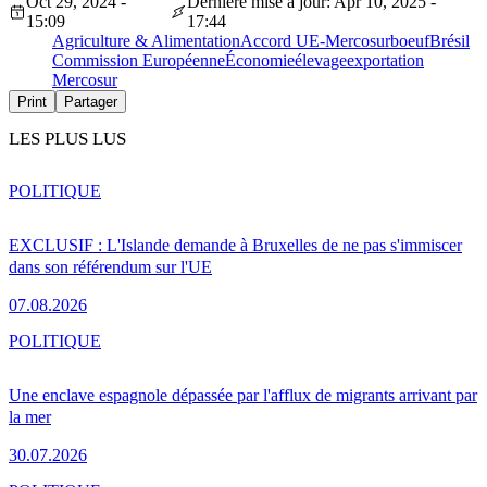
Oct 29, 2024 -
Dernière mise à jour: Apr 10, 2025 -
15:09
17:44
Agriculture & Alimentation
Accord UE-Mercosur
boeuf
Brésil
Commission Européenne
Économie
élevage
exportation
Mercosur
Print
Partager
LES PLUS LUS
POLITIQUE
EXCLUSIF : L'Islande demande à Bruxelles de ne pas s'immiscer
dans son référendum sur l'UE
07.08.2026
POLITIQUE
Une enclave espagnole dépassée par l'afflux de migrants arrivant par
la mer
30.07.2026