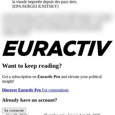
la viande importée depuis des pays tiers.
[EPA/SERGEI ILNITSKY]
Lorem ipsum dolor sit amet, consectetur adipisicing elit. Ab corporis
deserunt exercitationem in itaque rerum ullam voluptates. Asperiores
at consectetur dolores harum magnam maiores possimus quam
veniam voluptatum. Alias, iusto laudantium neque perspiciatis
similique tenetur!
Want to keep reading?
Get a subscription on
Euractiv Pro
and elevate your political
insight!
Discover Euractiv Pro
For corporations
Already have an account?
Se connecter