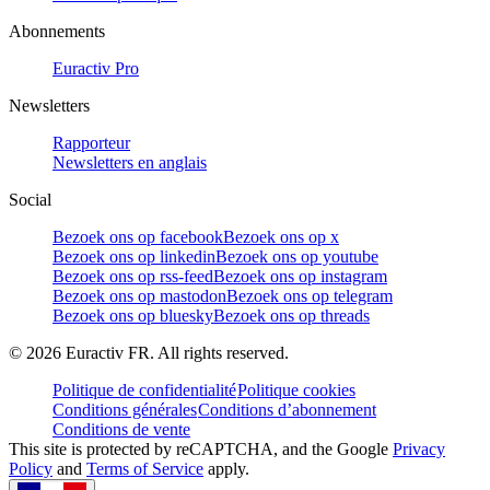
Abonnements
Euractiv Pro
Newsletters
Rapporteur
Newsletters en anglais
Social
Bezoek ons op facebook
Bezoek ons op x
Bezoek ons op linkedin
Bezoek ons op youtube
Bezoek ons op rss-feed
Bezoek ons op instagram
Bezoek ons op mastodon
Bezoek ons op telegram
Bezoek ons op bluesky
Bezoek ons op threads
©
2026
Euractiv FR. All rights reserved.
Politique de confidentialité
Politique cookies
Conditions générales
Conditions d’abonnement
Conditions de vente
This site is protected by reCAPTCHA, and the Google
Privacy
Policy
and
Terms of Service
apply.