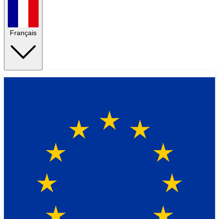
Français