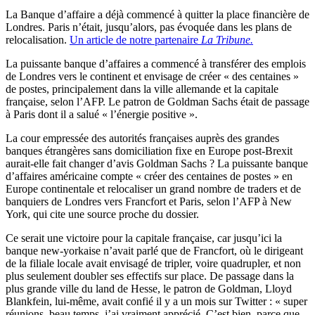
La Banque d’affaire a déjà commencé à quitter la place financière de
Londres. Paris n’était, jusqu’alors, pas évoquée dans les plans de
relocalisation.
Un article de notre partenaire
La Tribune.
La puissante banque d’affaires a commencé à transférer des emplois
de Londres vers le continent et envisage de créer « des centaines »
de postes, principalement dans la ville allemande et la capitale
française, selon l’AFP. Le patron de Goldman Sachs était de passage
à Paris dont il a salué « l’énergie positive ».
La cour empressée des autorités françaises auprès des grandes
banques étrangères sans domiciliation fixe en Europe post-Brexit
aurait-elle fait changer d’avis Goldman Sachs ? La puissante banque
d’affaires américaine compte « créer des centaines de postes » en
Europe continentale et relocaliser un grand nombre de traders et de
banquiers de Londres vers Francfort et Paris, selon l’AFP à New
York, qui cite une source proche du dossier.
Ce serait une victoire pour la capitale française, car jusqu’ici la
banque new-yorkaise n’avait parlé que de Francfort, où le dirigeant
de la filiale locale avait envisagé de tripler, voire quadrupler, et non
plus seulement doubler ses effectifs sur place. De passage dans la
plus grande ville du land de Hesse, le patron de Goldman, Lloyd
Blankfein, lui-même, avait confié il y a un mois sur Twitter : « super
réunions, beau temps, j’ai vraiment apprécié. C’est bien, parce que