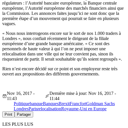
régulateurs : l’Autorité bancaire européenne, la Banque centrale
européenne, l’Autorité européenne des marchés financiers ainsi que
la Commission. Les annonces faites jusqu’ici ne sont donc que la
première étape d’un mouvement qui pourrait se faire en plusieurs
vagues.
« Nous nous interrogeons encore sur le sort de nos 1.000 traders à
Londres », nous confiait récemment le dirigeant de la filiale
européenne d’une grande banque américaine. « Ce sont des
personnels de haute valeur à qui l’on ne peut imposer une
relocalisation dans une ville qui ne leur convient pas, sinon ils
risqueraient de partir. Il serait souhaitable qu’ils soient regroupés ».
Rien n’est encore décidé sur ce point et son employeur reste très
ouvert aux propositions des différents gouvernements.
Nov 16, 2017 -
Dernière mise à jour: Nov 16, 2017 -
11:43
11:44
Politique
banque
Banques
Brexit
Francfort
Goldman Sachs
Londres
Paris
relocalisation
Royaume-Uni en Europe
Print
Partager
LES PLUS LUS