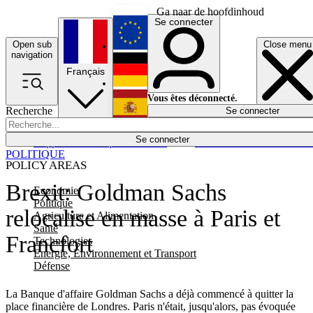
Ga naar de hoofdinhoud
Se connecter
Open sub
Close menu
English
navigation
Français
Deutsch
Vous êtes déconnecté.
Recherche
Se connecter
Español
Lumières éteintes
Se connecter
Rapporteur
Politique
Économie
Newsletters
Evénements
Em
POLITIQUE
POLICY AREAS
Brexit: Goldman Sachs
Economie
Politique
relocalise en masse à Paris et
Agriculture et Alimentation
Santé
Francfort
Technologies
Energie, Environnement et Transport
Défense
La Banque d'affaire Goldman Sachs a déjà commencé à quitter la
place financière de Londres. Paris n'était, jusqu'alors, pas évoquée