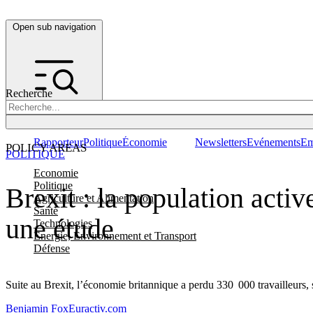
Open sub navigation
Recherche
Rapporteur
Politique
Économie
Newsletters
Evénements
Em
POLICY AREAS
POLITIQUE
Economie
Politique
Brexit : la population acti
Agriculture et Alimentation
Santé
une étude
Technologies
Energie, Environnement et Transport
Défense
Suite au Brexit, l’économie britannique a perdu 330 000 travailleurs, 
Benjamin Fox
Euractiv.com