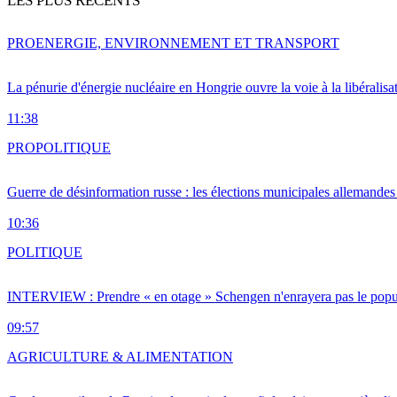
LES PLUS RÉCENTS
PRO
ENERGIE, ENVIRONNEMENT ET TRANSPORT
La pénurie d'énergie nucléaire en Hongrie ouvre la voie à la libéralis
11:38
PRO
POLITIQUE
Guerre de désinformation russe : les élections municipales allemandes 
10:36
POLITIQUE
INTERVIEW : Prendre « en otage » Schengen n'enrayera pas le popu
09:57
AGRICULTURE & ALIMENTATION