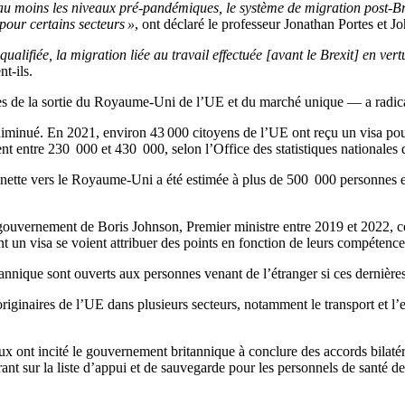
 au moins les niveaux pré-pandémiques, le système de migration post-Bre
 pour certains secteurs »
, ont déclaré le professeur Jonathan Portes et J
alifiée, la migration liée au travail effectuée [avant le Brexit] en vert
nt-ils.
nces de la sortie du Royaume-Uni de l’UE et du marché unique — a radi
nué. En 2021, environ 43 000 citoyens de l’UE ont reçu un visa pour pou
aient entre 230 000 et 430 000, selon l’Office des statistiques national
on nette vers le Royaume-Uni a été estimée à plus de 500 000 personnes 
e gouvernement de Boris Johnson, Premier ministre entre 2019 et 2022, 
 un visa se voient attribuer des points en fonction de leurs compétences,
annique sont ouverts aux personnes venant de l’étranger si ces dernières
 originaires de l’UE dans plusieurs secteurs, notamment le transport et l
sociaux ont incité le gouvernement britannique à conclure des accords bi
ant sur la liste d’appui et de sauvegarde pour les personnels de santé d