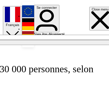
Se connecter
Close menu
English
Français
Deutsch
Vous êtes déconnecté.
Se connecter
Español
Lumières éteintes
330 000 personnes, selon