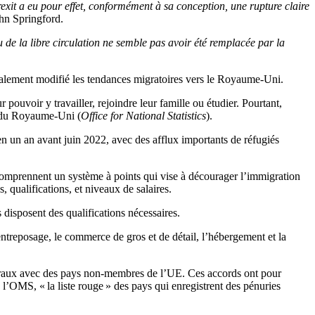
xit a eu pour effet, conformément à sa conception, une rupture claire
ohn Springford.
u de la libre circulation ne semble pas avoir été remplacée par la
calement modifié les tendances migratoires vers le Royaume-Uni.
voir y travailler, rejoindre leur famille ou étudier. Pourtant,
es du Royaume-Uni (
Office for National Statistics
).
en un an avant juin 2022, avec des afflux importants de réfugiés
comprennent un système à points qui vise à décourager l’immigration
 qualifications, et niveaux de salaires.
 disposent des qualifications nécessaires.
’entreposage, le commerce de gros et de détail, l’hébergement et la
latéraux avec des pays non-membres de
l’
UE.
Ces accords ont pour
e
l’
OMS, « la liste rouge » des pays qui enregistrent des pénuries