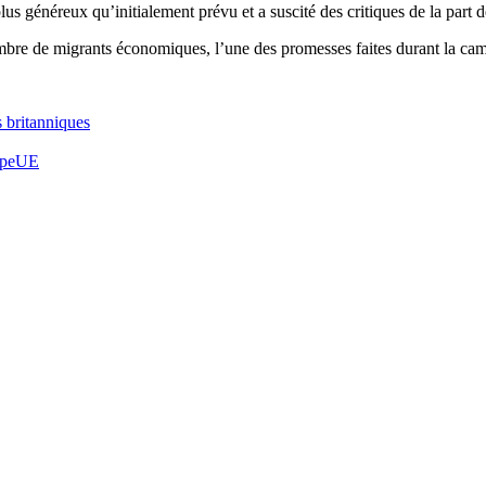
 généreux qu’initialement prévu et a suscité des critiques de la part de
ombre de migrants économiques, l
’
une des promesses faites durant la ca
s britanniques
pe
UE