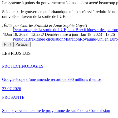
Le système à points du gouvernement Johnson s’est avéré beaucoup plus
Selon eux, le gouvernement britannique
n’
a pas réussi à réduire le n
ont voté en faveur de la sortie de
l’
UE.
[Édité par Charles Szumski & Anne-Sophie Gayet]
Deux ans après la sortie de l’UE, le « Brexit blues » des patron
Jan 18, 2023 - 12:23
Dernière mise à jour: Jan 18, 2023 - 13:26
Politique
Brexit
libre circulation
Migration
Royaume-Uni en Euro
Print
Partager
LES PLUS LUS
PRO
TECHNOLOGIES
Google écope d’une amende record de 890 millions d’euros
23.07.2026
PRO
SANTÉ
Sept pays votent contre le programme de santé de la Commission