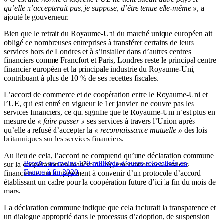
qu’elle n’accepterait pas, je suppose, d’être tenue elle-même »
, a
ajouté le gouverneur.
Bien que le retrait du Royaume-Uni du marché unique européen ait
obligé de nombreuses entreprises à transférer certains de leurs
services hors de Londres et à s’installer dans d’autres centres
financiers comme Francfort et Paris, Londres reste le principal centre
financier européen et la principale industrie du Royaume-Uni,
contribuant à plus de 10 % de ses recettes fiscales.
L’accord de commerce et de coopération entre le Royaume-Uni et
l’UE, qui est entré en vigueur le 1er janvier, ne couvre pas les
services financiers, ce qui signifie que le Royaume-Uni n’est plus en
mesure de
« faire passer »
ses services à travers l’Union après
qu’elle a refusé d’accepter la
« reconnaissance mutuelle »
des lois
britanniques sur les services financiers.
Au lieu de cela, l’accord ne comprend qu’une déclaration commune
Brexit : au moins 170 milliards d’euros relocalisés en
sur la coopération en matière de réglementation des services
France à fin 2020
financiers et un engagement à convenir d’un protocole d’accord
établissant un cadre pour la coopération future d’ici la fin du mois de
mars.
La déclaration commune indique que cela inclurait la transparence et
un dialogue approprié dans le processus d’adoption, de suspension