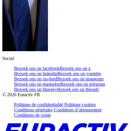
Social
Bezoek ons op facebook
Bezoek ons op x
Bezoek ons op linkedin
Bezoek ons op youtube
Bezoek ons op rss-feed
Bezoek ons op instagram
Bezoek ons op mastodon
Bezoek ons op telegram
Bezoek ons op bluesky
Bezoek ons op threads
©
2026
Euractiv FR
Politique de confidentialité
Politique cookies
Conditions générales
Conditions d’abonnement
Conditions de vente