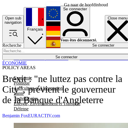
Ga naar de hoofdinhoud
Se connecter
Open sub
Close menu
English
navigation
Français
Deutsch
Vous êtes déconnecté.
Recherche
Se connecter
Español
Lumières éteintes
Se connecter
Rapporteur
Politique
Économie
Newsletters
Evénements
Em
ÉCONOMIE
POLICY AREAS
Brexit : "ne luttez pas contre la
Economie
Politique
City", prévient le gouverneur
Agriculture et Alimentation
Santé
de la Banque d'Angleterre
Technologies
Energie, Environnement et Transport
Défense
Benjamin Fox
EURACTIV.com