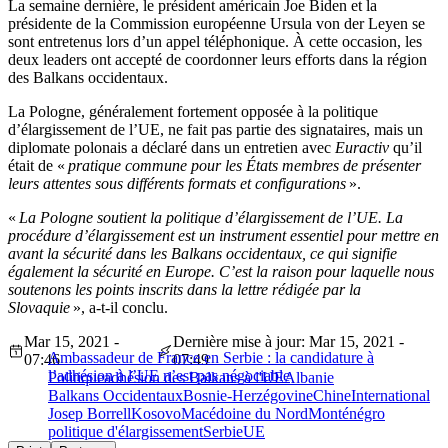
La semaine dernière, le président américain Joe Biden et la
présidente de la Commission européenne Ursula von der Leyen se
sont entretenus lors d’un appel téléphonique. À cette occasion, les
deux leaders ont accepté de coordonner leurs efforts dans la région
des Balkans occidentaux.
La Pologne, généralement fortement opposée à la politique
d’élargissement de l’UE, ne fait pas partie des signataires, mais un
diplomate polonais a déclaré dans un entretien avec
Euractiv
qu’il
était de «
pratique commune pour les États membres de présenter
leurs attentes sous différents formats et configurations
».
«
La Pologne soutient la politique d’élargissement de l’UE. La
procédure d’élargissement est un instrument essentiel pour mettre en
avant la sécurité dans les Balkans occidentaux, ce qui signifie
également la sécurité en Europe. C’est la raison pour laquelle nous
soutenons les points inscrits dans la lettre rédigée par la
Slovaquie
», a-t-il conclu.
Mar 15, 2021 -
Dernière mise à jour: Mar 15, 2021 -
Ambassadeur de France en Serbie : la candidature à
07:46
07:49
l’adhésion à l’UE n’est pas négociable
Politique
adhésion des Balkans à l'UE
Albanie
Balkans Occidentaux
Bosnie-Herzégovine
Chine
International
Josep Borrell
Kosovo
Macédoine du Nord
Monténégro
politique d'élargissement
Serbie
UE