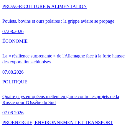
PRO
AGRICULTURE & ALIMENTATION
Poulets, bovins et ours polaires : la grippe aviaire se propage
07.08.2026
ÉCONOMIE
La « résilience surprenante » de l'Allemagne face à la forte hausse
des exportations chinoises
07.08.2026
POLITIQUE
Quatre pays européens mettent en garde contre les projets de la
Russie pour l'Ossétie du Sud
07.08.2026
PRO
ENERGIE, ENVIRONNEMENT ET TRANSPORT