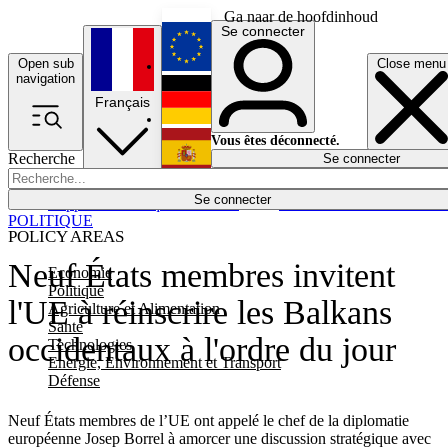
Ga naar de hoofdinhoud
Se connecter
Open sub
Close menu
English
navigation
Français
Deutsch
Vous êtes déconnecté.
Recherche
Se connecter
Español
Lumières éteintes
Se connecter
Rapporteur
Politique
Économie
Newsletters
Evénements
Em
POLITIQUE
POLICY AREAS
Neuf États membres invitent
Economie
Politique
l'UE à réinscrire les Balkans
Agriculture et Alimentation
Santé
occidentaux à l'ordre du jour
Technologies
Energie, Environnement et Transport
Défense
Neuf États membres de l’UE ont appelé le chef de la diplomatie
européenne Josep Borrel à amorcer une discussion stratégique avec