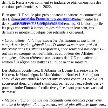
de l’UE. Reste à voir comment se traduira ce phénomène lors des
élections présidentielles de 2022.
Bien que l’UE soit le plus gros donateur et partenaire commercial
La majorité des Français toujours opposée à
des Balkans occidentaux, les efforts de rapprochement entre les
l’intégration des Balkans dans l’UE
deux parties ont connu quelques ralentissements. Si le bloc appelle
les pays concernés à introduire des réformes en leur sein, ces
derniers se montrent quelque peu réticents à cet égard.
«
La pandémie n’a fait qu’exacerber des tendances existantes, y
compris sur le plan géopolitique. D’autres acteurs sont prêts à
intervenir dans les affaires régionales, et ce souvent à nos dépens
»,
ont mis en exergue les neuf ministres européens des Affaires
étrangères, faisant référence aux lacunes de l’UE en matière de
soutien à la région des Balkans au fil de la crise sanitaire.
Les Balkans occidentaux (l’Albanie, la Bosnie-Herzégovine, le
Kosovo, le Monténégro, la Macédoine du Nord et la Serbie) ont
éprouvé des difficultés à accéder aux vaccins contre la Covid-19 et
accuseront donc un retard significatif par rapport aux efforts des 27
pour atteindre l’immunité collective grâce à son processus vaccinal
de masse.
«
Même si l’UE a mobilisé des montants considérables pour venir
en aide à la région, d’autres acteurs ont été plus efficaces dans leurs