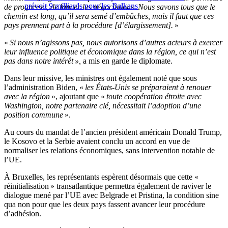
prévoit 9 milliards pour les Balkans
de progresser, de lancer les négociations. Nous savons tous que le
chemin est long, qu’il sera semé d’embûches, mais il faut que ces
pays prennent part à la procédure [d’élargissement].
»
«
Si nous n’agissons pas, nous autorisons d’autres acteurs à exercer
leur influence politique et économique dans la région, ce qui n’est
pas dans notre intérêt »,
a mis en garde le diplomate.
Dans leur missive, les ministres ont également noté que sous
l’administration Biden, «
les États-Unis se préparaient à renouer
avec la région
», ajoutant que «
toute coopération étroite avec
Washington, notre partenaire clé, nécessitait l’adoption d’
une
position commune
».
Au cours du mandat de l’ancien président américain Donald Trump,
le Kosovo et la Serbie avaient conclu un accord en vue de
normaliser les relations économiques, sans intervention notable de
l’UE.
À Bruxelles, les représentants espèrent désormais que cette «
réinitialisation » transatlantique permettra également de raviver le
dialogue mené par l’UE avec Belgrade et Pristina, la condition sine
qua non pour que les deux pays fassent avancer leur procédure
d’adhésion.