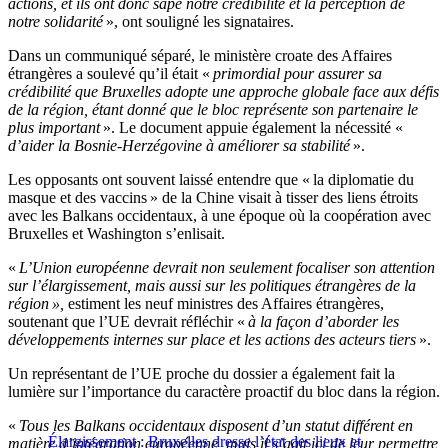
actions, et ils ont donc sapé notre crédibilité et la perception de
notre solidarité
», ont souligné les signataires.
Dans un communiqué séparé, le ministère croate des Affaires
étrangères a soulevé qu’il était «
primordial pour assurer sa
crédibilité que Bruxelles adopte une approche globale face aux défis
de la région, étant donné que le bloc représente son partenaire le
plus important
». Le document appuie également la nécessité «
d’aider la Bosnie-Herzégovine à améliorer sa stabilité
».
Les opposants ont souvent laissé entendre que « la diplomatie du
masque et des vaccins » de la Chine visait à tisser des liens étroits
avec les Balkans occidentaux, à une époque où la coopération avec
Bruxelles et Washington s’enlisait.
«
L’Union européenne devrait non seulement focaliser son attention
sur l’élargissement, mais aussi sur les politiques étrangères de la
région »,
estiment les neuf ministres des Affaires étrangères,
soutenant que l’UE devrait réfléchir «
à la façon d’aborder les
développements internes sur place et les actions des acteurs tiers
».
Un représentant de l’UE proche du dossier a également fait la
lumière sur l’importance du caractère proactif du bloc dans la région.
«
Tous les Balkans occidentaux disposent d’un statut différent en
Élargissement : Bruxelles dresse l’état des lieux et
matière d’intégration européenne, mais il s’agit ici de leur permettre