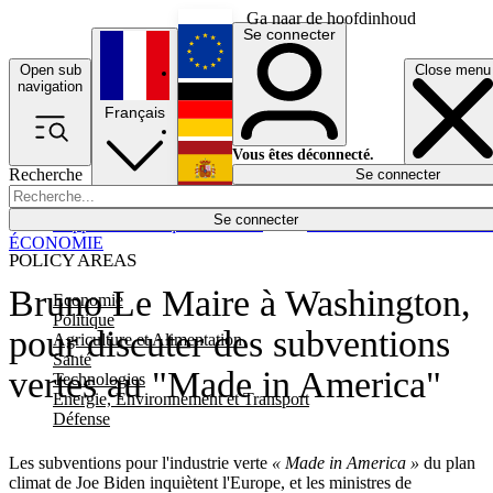
Ga naar de hoofdinhoud
Se connecter
Open sub
Close menu
English
navigation
Français
Deutsch
Vous êtes déconnecté.
Recherche
Se connecter
Español
Lumières éteintes
Se connecter
Rapporteur
Politique
Économie
Newsletters
Evénements
Em
ÉCONOMIE
POLICY AREAS
Bruno Le Maire à Washington,
Economie
Politique
pour discuter des subventions
Agriculture et Alimentation
Santé
vertes au "Made in America"
Technologies
Energie, Environnement et Transport
Défense
Les subventions pour l'industrie verte
« Made in America »
du plan
climat de Joe Biden inquiètent l'Europe, et les ministres de