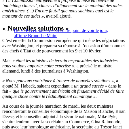
« La Commission européenne a proposé la mise en oeuvre de
‘matching clauses’, clauses d’alignement sur le montant des aides
américaines. (…) Encore faut-il que nous sachions quel est le
montant de ces aides »
, avait-il ajouté.
« Nouvelles solutions »
Un « IRA européen » est sur le point de voir le jour,
affirme Bruno Le Maire
C’est en effet la Commission européenne qui mène les négociations
avec Washington, et préparera sa réponse à l’occasion d’un sommet
des chefs d’Etat et de gouvernement les 9 et 10 février.
Mais
« étant les ministres de terrain responsables des industries,
nous voulons apporter notre expertise »
, a précisé le ministre
allemand, lundi à des journalistes à Washington.
« Nous pouvons contribuer à trouver de nouvelles solutions »
, a
ajouté M. Habeck, saluant cependant
« un grand succès »
dans le
fait
« que le gouvernement américain ait finalement décidé de faire
quelque chose contre le réchauffement climatique ».
Au cours de la journée marathon de mardi, les deux ministres
rencontreront le conseiller économique de la Maison Blanche, Brian
Deese, et le conseiller adjoint à la sécurité nationale, Mike Pyle,
s’entretiendront avec la secrétaire au Commerce, Gina Raimondo,
puis avec leur homologue américaine, la secrétaire au Trésor Janet