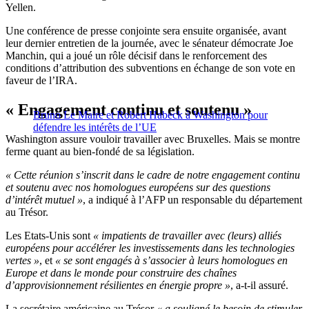
Yellen.
Une conférence de presse conjointe sera ensuite organisée, avant
leur dernier entretien de la journée, avec le sénateur démocrate Joe
Manchin, qui a joué un rôle décisif dans le renforcement des
conditions d’attribution des subventions en échange de son vote en
faveur de l’IRA.
« Engagement continu et soutenu »
Bruno Le Maire et Robert Habeck à Washington pour
défendre les intérêts de l’UE
Washington assure vouloir travailler avec Bruxelles. Mais se montre
ferme quant au bien-fondé de sa législation.
« Cette réunion s’inscrit dans le cadre de notre engagement continu
et soutenu avec nos homologues européens sur des questions
d’intérêt mutuel »
, a indiqué à l’AFP un responsable du département
au Trésor.
Les Etats-Unis sont
« impatients de travailler avec (leurs) alliés
européens pour accélérer les investissements dans les technologies
vertes »
, et
« se sont engagés à s’associer à leurs homologues en
Europe et dans le monde pour construire des chaînes
d’approvisionnement résilientes en énergie propre »
, a-t-il assuré.
La secrétaire américaine au Trésor
« a souligné le besoin de stimuler