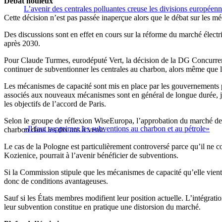
Débat houleux
L’avenir des centrales polluantes creuse les divisions européen
Cette décision n’est pas passée inaperçue alors que le débat sur les mé
Des discussions sont en effet en cours sur la réforme du marché électr
après 2030.
Pour Claude Turmes, eurodéputé Vert, la décision de la DG Concurrence
continuer de subventionner les centrales au charbon, alors même que l
Les mécanismes de capacité sont mis en place par les gouvernements po
associés aux nouveaux mécanismes sont en général de longue durée, j
les objectifs de l’accord de Paris.
Selon le groupe de réflexion WiseEuropa, l’approbation du marché de ca
«Il faut supprimer les subventions au charbon et au pétrole»
charbon dans les dix ans à venir.
Le cas de la Pologne est particulièrement controversé parce qu’il ne co
Kozienice, pourrait à l’avenir bénéficier de subventions.
Si la Commission stipule que les mécanismes de capacité qu’elle vient
donc de conditions avantageuses.
Sauf si les États membres modifient leur position actuelle. L’intégrat
leur subvention constitue en pratique une distorsion du marché.