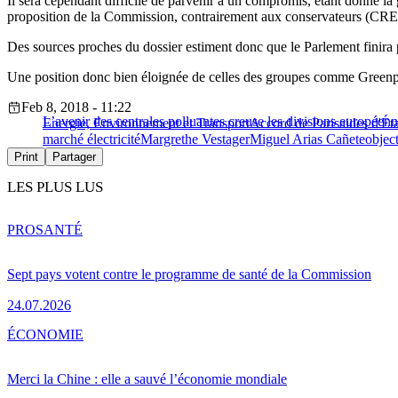
Il sera cependant difficile de parvenir à un compromis, étant donné la
proposition de la Commission, contrairement aux conservateurs (CRE) 
Des sources proches du dossier estiment donc que le Parlement finira p
Une position donc bien éloignée de celles des groupes comme Greenpe
Feb 8, 2018 - 11:22
L’avenir des centrales polluantes creuse les divisions européen
Energie, Environnement et Transport
Accord de Paris
aides d'Éta
marché électricité
Margrethe Vestager
Miguel Arias Cañete
object
Print
Partager
LES PLUS LUS
PRO
SANTÉ
Sept pays votent contre le programme de santé de la Commission
24.07.2026
ÉCONOMIE
Merci la Chine : elle a sauvé l’économie mondiale