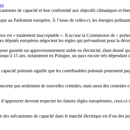
nes
canismes de capacité et leur conformité aux objectifs climatiques et éne
ique au Parlement européen. À l’issue de celles-ci, les énergies polluan
 est « totalement inacceptable ». Il accuse la Commission de « porter a
es députés européens négocient les règles qui prévaudront pour la décen
ur garantir un approvisionnement stable en électricité, étant donné que 
usqu’à 15 ans, notamment en Pologne, un pays encore très dépendant du
pacité polonais signifie que les contribuables polonais pourraient paye
ncerne pas seulement de nouvelles centrales, mais aussi des centrales exi
 d’approuver devront respecter les futures règles européennes, ceux-ci s
ion des mécanismes de capacité dans le marché électrique est d’un des p