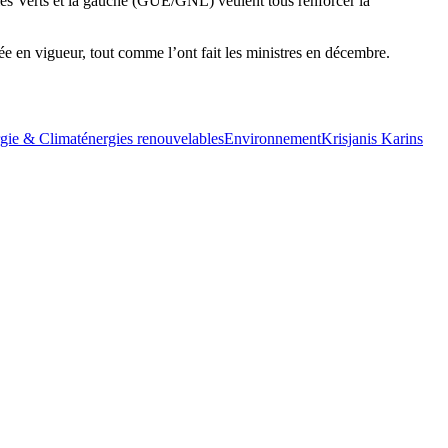
, les Verts et la gauche (GUE/GNL) veulent tous renforcer la
ée en vigueur, tout comme l’ont fait les ministres en décembre.
gie & Climat
énergies renouvelables
Environnement
Krisjanis Karins