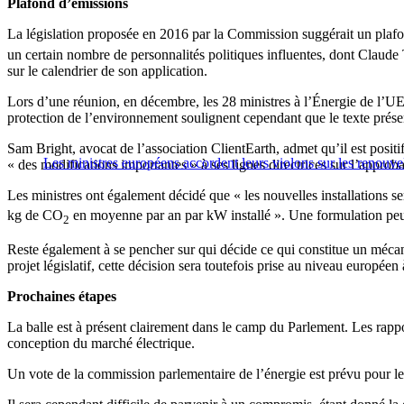
Plafond d’émissions
La législation proposée en 2016 par la Commission suggérait un plafo
un certain nombre de personnalités politiques influentes, dont Claude
sur le calendrier de son application.
Lors d’une réunion, en décembre, les 28 ministres à l’Énergie de l’UE 
protection de l’environnement soulignent cependant que le texte présent
Sam Bright, avocat de l’association ClientEarth, admet qu’il est posit
Les ministres européens accordent leurs violons sur les renouve
« des modifications importantes » à ses lignes directrices sur l’approb
Les ministres ont également décidé que « les nouvelles installations 
kg de CO
en moyenne par an par kW installé ». Une formulation peu cl
2
Reste également à se pencher sur qui décide ce qui constitue un mécani
projet législatif, cette décision sera toutefois prise au niveau européen 
Prochaines étapes
La balle est à présent clairement dans le camp du Parlement. Les rappo
conception du marché électrique.
Un vote de la commission parlementaire de l’énergie est prévu pour le 21