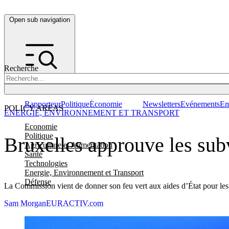
Open sub navigation
Recherche
Rapporteur
Politique
Économie
Newsletters
Evénements
Em
POLICY AREAS
ENERGIE, ENVIRONNEMENT ET TRANSPORT
Economie
Politique
Bruxelles approuve les sub
Agriculture et Alimentation
Santé
Technologies
Energie, Environnement et Transport
Défense
La Commission vient de donner son feu vert aux aides d’État pour les 
Sam Morgan
EURACTIV.com