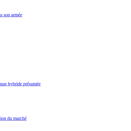
ns son armée
taque hybride présumée
ation du marché