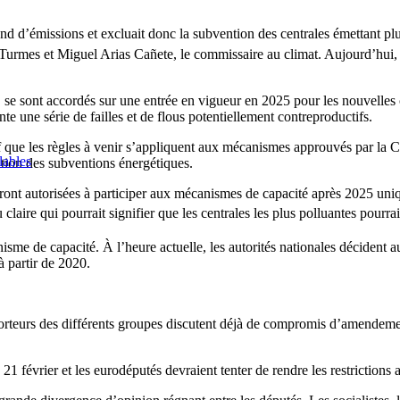
nd d’émissions et excluait donc la subvention des centrales émettant p
 Turmes et Miguel Arias Cañete, le commissaire au climat. Aujourd’hui, l
se sont accordés sur une entrée en vigueur en 2025 pour les nouvelles c
e une série de failles et de flous potentiellement contreproductifs.
if que les règles à venir s’appliquent aux mécanismes approuvés par la 
lables
ation des subventions énergétiques.
seront autorisées à participer aux mécanismes de capacité après 2025 un
aire qui pourrait signifier que les centrales les plus polluantes pourrai
sme de capacité. À l’heure actuelle, les autorités nationales décident a
à partir de 2020.
rteurs des différents groupes discutent déjà de compromis d’amendements
 février et les eurodéputés devraient tenter de rendre les restrictions a