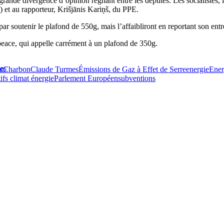
 grande divergence d’opinion régnant entre les députés. Les socialistes
et au rapporteur, Krišjānis Kariņš, du PPE.
ar soutenir le plafond de 550g, mais l’affaibliront en reportant son entr
ace, qui appelle carrément à un plafond de 350g.
nes
t
Charbon
Claude Turmes
Émissions de Gaz à Effet de Serre
energie
Ener
ifs climat énergie
Parlement Européen
subventions