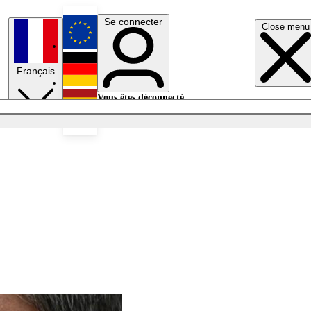
Se connecter
Close menu
English
Français
Deutsch
Vous êtes déconnecté.
Se connecter
Español
Lumières éteintes