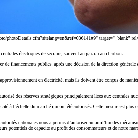
/photo/photoDetails.cfm?sitelang=en&ref=036141#9" target="_blank" r
centrales électriques de secours, souvent au gaz ou au charbon.
r de financements publics, après une décision de la direction générale
approvisionnement en électricité, mais ils doivent être conçus de manièr
orisé des réserves stratégiques principalement liées aux centrales nucléa
acité à l’échelle du marché qui ont été autorisés. Cette mesure est plus
es autorités nationales nous a permis d’autoriser aujourd’hui des mécani
eurs potentiels de capacité au profit des consommateurs et de notre mar