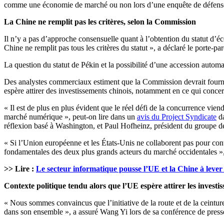
comme une économie de marché ou non lors d’une enquête de défense
La Chine ne remplit pas les critères, selon la Commission
Il n’y a pas d’approche consensuelle quant à l’obtention du statut d’
Chine ne remplit pas tous les critères du statut », a déclaré le porte-p
La question du statut de Pékin et la possibilité d’une accession automa
Des analystes commerciaux estiment que la Commission devrait fournir u
espère attirer des investissements chinois, notamment en ce qui conce
« Il est de plus en plus évident que le réel défi de la concurrence vien
marché numérique », peut-on lire dans un
avis du Project Syndicate
da
réflexion basé à Washington, et Paul Hofheinz, président du groupe d
« Si l’Union européenne et les États-Unis ne collaborent pas pour contr
fondamentales des deux plus grands acteurs du marché occidentales », 
>> Lire :
Le secteur informatique pousse l’UE et la Chine à lever
Contexte politique tendu alors que l’UE espère attirer les investis
« Nous sommes convaincus que l’initiative de la route et de la ceinture
dans son ensemble », a assuré Wang Yi lors de sa conférence de press