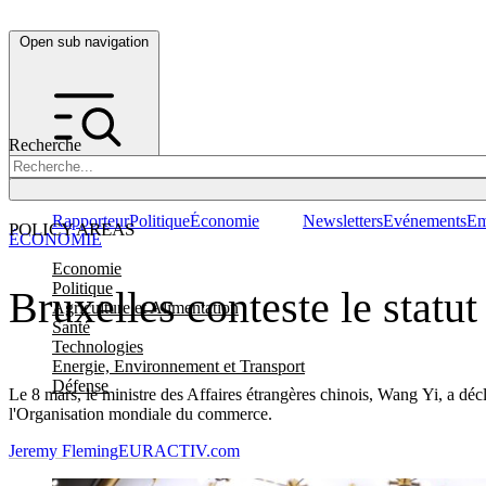
Open sub navigation
Recherche
Rapporteur
Politique
Économie
Newsletters
Evénements
Em
POLICY AREAS
ÉCONOMIE
Economie
Politique
Bruxelles conteste le statu
Agriculture et Alimentation
Santé
Technologies
Energie, Environnement et Transport
Défense
Le 8 mars, le ministre des Affaires étrangères chinois, Wang Yi, a déc
l'Organisation mondiale du commerce.
Jeremy Fleming
EURACTIV.com