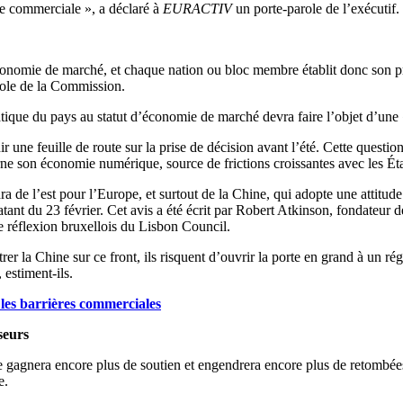
 commerciale », a déclaré à
EURACTIV
un porte-parole de l’exécutif.
économie de marché, et chaque nation ou bloc membre établit donc son pr
arole de la Commission.
tique du pays au statut d’économie de marché devra faire l’objet d’une «
ne feuille de route sur la prise de décision avant l’été. Cette questio
rne son économie numérique, source de frictions croissantes avec les Ét
dra de l’est pour l’Europe, et surtout de la Chine, qui adopte une attitu
tant du 23 février. Cet avis a été écrit par Robert Atkinson, fondateu
e réflexion bruxellois du Lisbon Council.
er la Chine sur ce front, ils risquent d’ouvrir la porte en grand à un ré
estiment-ils.
 les barrières commerciales
seurs
 gagnera encore plus de soutien et engendrera encore plus de retombées p
e.