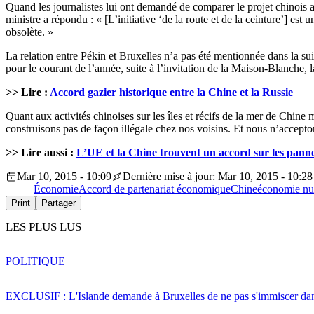
Quand les journalistes lui ont demandé de comparer le projet chinois 
ministre a répondu : « [L’initiative ‘de la route et de la ceinture’] es
obsolète. »
La relation entre Pékin et Bruxelles n’a pas été mentionnée dans la sui
pour le courant de l’année, suite à l’invitation de la Maison-Blanche, l
>> Lire :
Accord gazier historique entre la Chine et la Russie
Quant aux activités chinoises sur les îles et récifs de la mer de Chin
construisons pas de façon illégale chez nos voisins. Et nous n’accepton
>> Lire aussi :
L’UE et la Chine trouvent un accord sur les pannea
Mar 10, 2015 - 10:09
Dernière mise à jour: Mar 10, 2015 - 10:28
Économie
Accord de partenariat économique
Chine
économie nu
Print
Partager
LES PLUS LUS
POLITIQUE
EXCLUSIF : L'Islande demande à Bruxelles de ne pas s'immiscer dan