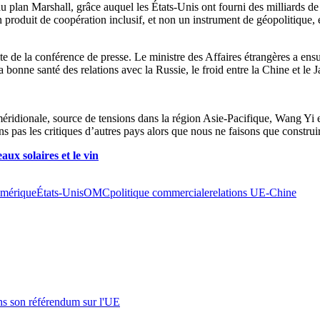
au plan Marshall, grâce auquel les États-Unis ont fourni des milliards d
t un produit de coopération inclusif, et non un instrument de géopolitique,
te de la conférence de presse. Le ministre des Affaires étrangères a ens
a bonne santé des relations avec la Russie, le froid entre la Chine et le
e méridionale, source de tensions dans la région Asie-Pacifique, Wang Yi 
s pas les critiques d’autres pays alors que nous ne faisons que construir
ux solaires et le vin
mérique
États-Unis
OMC
politique commerciale
relations UE-Chine
s son référendum sur l'UE