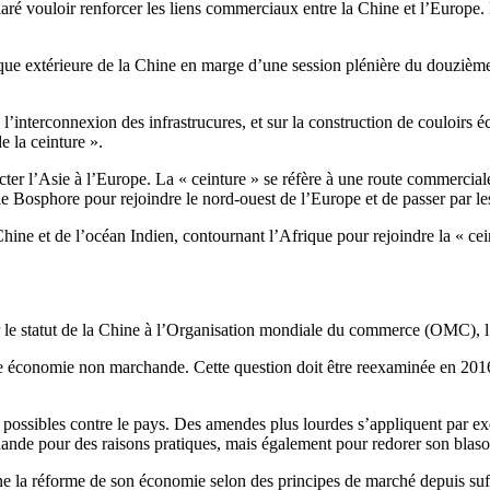
laré vouloir renforcer les liens commerciaux entre la Chine et l’Europe. 
que extérieure de la Chine en marge d’une session plénière du douzième 
l’interconnexion des infrastrucures, et sur la construction de couloirs éc
de la ceinture ».
cter l’Asie à l’Europe. La « ceinture » se réfère à une route commerciale
ser le Bosphore pour rejoindre le nord-ouest de l’Europe et de passer par l
Chine et de l’océan Indien, contournant l’Afrique pour rejoindre la « cei
sur le statut de la Chine à l’Organisation mondiale du commerce (OMC),
conomie non marchande. Cette question doit être reexaminée en 2016, et
ons possibles contre le pays. Des amendes plus lourdes s’appliquent p
ande pour des raisons pratiques, mais également pour redorer son blason
 la réforme de son économie selon des principes de marché depuis suff