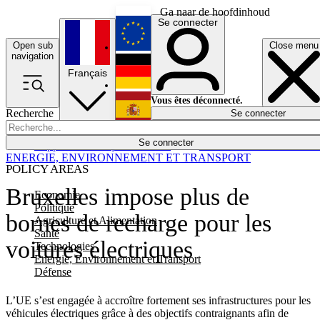
Ga naar de hoofdinhoud
Se connecter
Open sub
Close menu
English
navigation
Français
Deutsch
Vous êtes déconnecté.
Recherche
Se connecter
Español
Lumières éteintes
Se connecter
Rapporteur
Politique
Économie
Newsletters
Evénements
Em
ENERGIE, ENVIRONNEMENT ET TRANSPORT
POLICY AREAS
Bruxelles impose plus de
Economie
Politique
bornes de recharge pour les
Agriculture et Alimentation
Santé
voitures électriques
Technologies
Energie, Environnement et Transport
Défense
L’UE s’est engagée à accroître fortement ses infrastructures pour les
véhicules électriques grâce à des objectifs contraignants afin de