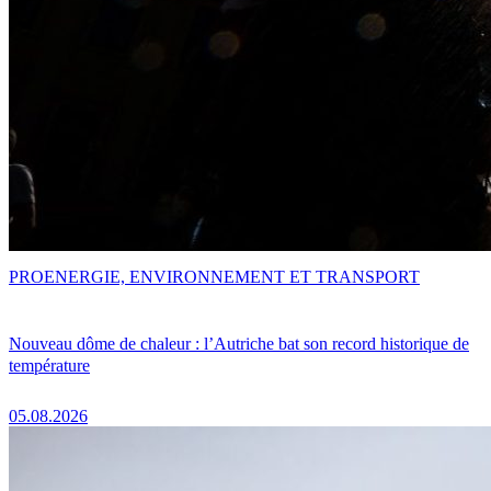
PRO
ENERGIE, ENVIRONNEMENT ET TRANSPORT
Nouveau dôme de chaleur : l’Autriche bat son record historique de
température
05.08.2026