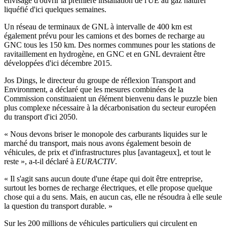
envisage d'ouvrir la première installation de l'UE au gaz naturel
liquéfié d'ici quelques semaines.
Un réseau de terminaux de GNL à intervalle de 400 km est
également prévu pour les camions et des bornes de recharge au
GNC tous les 150 km. Des normes communes pour les stations de
ravitaillement en hydrogène, en GNC et en GNL devraient être
développées d'ici décembre 2015.
Jos Dings, le directeur du groupe de réflexion Transport and
Environment, a déclaré que les mesures combinées de la
Commission constituaient un élément bienvenu dans le puzzle bien
plus complexe nécessaire à la décarbonisation du secteur européen
du transport d'ici 2050.
« Nous devons briser le monopole des carburants liquides sur le
marché du transport, mais nous avons également besoin de
véhicules, de prix et d'infrastructures plus [avantageux], et tout le
reste », a-t-il déclaré à
EURACTIV
.
« Il s'agit sans aucun doute d'une étape qui doit être entreprise,
surtout les bornes de recharge électriques, et elle propose quelque
chose qui a du sens. Mais, en aucun cas, elle ne résoudra à elle seule
la question du transport durable. »
Sur les 200 millions de véhicules particuliers qui circulent en