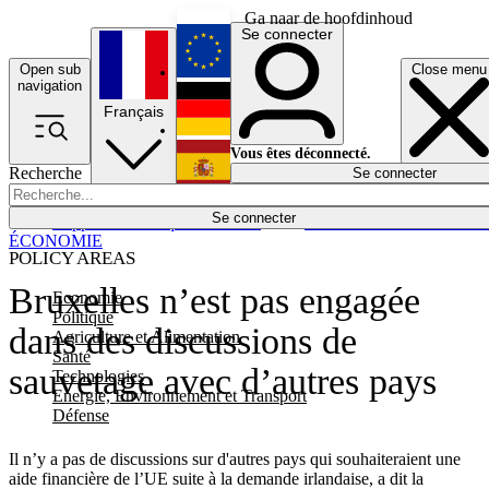
Ga naar de hoofdinhoud
Se connecter
Open sub
Close menu
English
navigation
Français
Deutsch
Vous êtes déconnecté.
Recherche
Se connecter
Español
Lumières éteintes
Se connecter
Rapporteur
Politique
Économie
Newsletters
Evénements
Em
ÉCONOMIE
POLICY AREAS
Bruxelles n’est pas engagée
Economie
Politique
dans des discussions de
Agriculture et Alimentation
Santé
sauvetage avec d’autres pays
Technologies
Energie, Environnement et Transport
Défense
Il n’y a pas de discussions sur d'autres pays qui souhaiteraient une
aide financière de l’UE suite à la demande irlandaise, a dit la