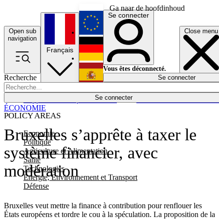
Ga naar de hoofdinhoud
Se connecter
Open sub
Close menu
English
navigation
Français
Deutsch
Vous êtes déconnecté.
Recherche
Se connecter
Español
Lumières éteintes
Se connecter
Rapporteur
Politique
Économie
Newsletters
Evénements
Em
ÉCONOMIE
POLICY AREAS
Bruxelles s’apprête à taxer le
Economie
Politique
système financier, avec
Agriculture et Alimentation
Santé
modération
Technologies
Energie, Environnement et Transport
Défense
Bruxelles veut mettre la finance à contribution pour renflouer les
États européens et tordre le cou à la spéculation. La proposition de la