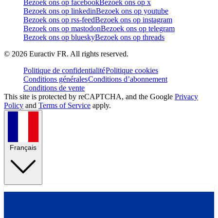
Bezoek ons op facebook
Bezoek ons op x
Bezoek ons op linkedin
Bezoek ons op youtube
Bezoek ons op rss-feed
Bezoek ons op instagram
Bezoek ons op mastodon
Bezoek ons op telegram
Bezoek ons op bluesky
Bezoek ons op threads
©
2026
Euractiv FR. All rights reserved.
Politique de confidentialité
Politique cookies
Conditions générales
Conditions d’abonnement
Conditions de vente
This site is protected by reCAPTCHA, and the Google
Privacy
Policy
and
Terms of Service
apply.
Français