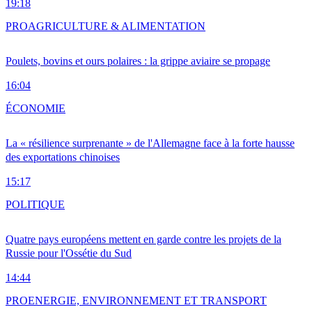
19:18
PRO
AGRICULTURE & ALIMENTATION
Poulets, bovins et ours polaires : la grippe aviaire se propage
16:04
ÉCONOMIE
La « résilience surprenante » de l'Allemagne face à la forte hausse
des exportations chinoises
15:17
POLITIQUE
Quatre pays européens mettent en garde contre les projets de la
Russie pour l'Ossétie du Sud
14:44
PRO
ENERGIE, ENVIRONNEMENT ET TRANSPORT