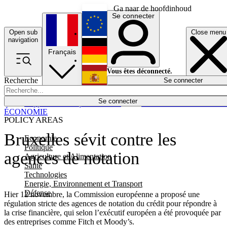
Ga naar de hoofdinhoud
Se connecter
Open sub
Close menu
English
navigation
Français
Deutsch
Vous êtes déconnecté.
Recherche
Se connecter
Español
Lumières éteintes
Se connecter
Rapporteur
Politique
Économie
Newsletters
Evénements
Em
ÉCONOMIE
POLICY AREAS
Bruxelles sévit contre les
Economie
Politique
agences de notation
Agriculture et Alimentation
Santé
Technologies
Energie, Environnement et Transport
Défense
Hier 12 novembre, la Commission européenne a proposé une
régulation stricte des agences de notation du crédit pour répondre à
la crise financière, qui selon l’exécutif européen a été provoquée par
des entreprises comme Fitch et Moody’s.