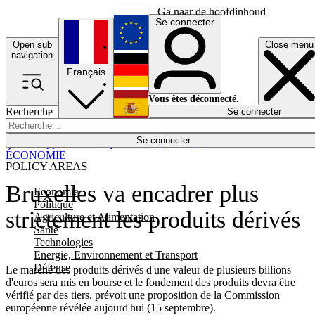
Ga naar de hoofdinhoud
Se connecter
Open sub
Close menu
English
navigation
Français
Deutsch
Vous êtes déconnecté.
Recherche
Se connecter
Español
Lumières éteintes
Se connecter
Rapporteur
Politique
Économie
Newsletters
Evénements
Em
ÉCONOMIE
POLICY AREAS
Bruxelles va encadrer plus
Economie
Politique
strictement les produits dérivés
Agriculture et Alimentation
Santé
Technologies
Energie, Environnement et Transport
Défense
Le marché des produits dérivés d'une valeur de plusieurs billions
d'euros sera mis en bourse et le fondement des produits devra être
vérifié par des tiers, prévoit une proposition de la Commission
européenne révélée aujourd'hui (15 septembre).