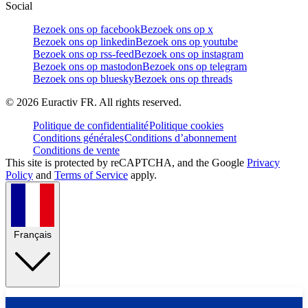
Social
Bezoek ons op facebook
Bezoek ons op x
Bezoek ons op linkedin
Bezoek ons op youtube
Bezoek ons op rss-feed
Bezoek ons op instagram
Bezoek ons op mastodon
Bezoek ons op telegram
Bezoek ons op bluesky
Bezoek ons op threads
©
2026
Euractiv FR. All rights reserved.
Politique de confidentialité
Politique cookies
Conditions générales
Conditions d’abonnement
Conditions de vente
This site is protected by reCAPTCHA, and the Google
Privacy
Policy
and
Terms of Service
apply.
Français