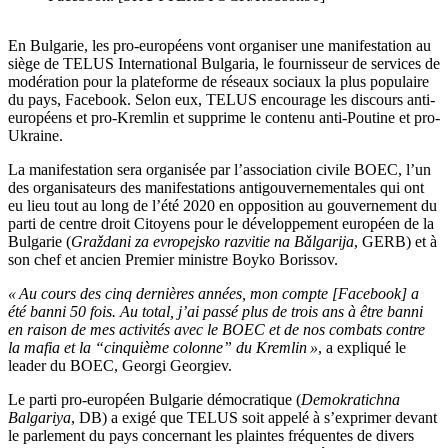
En Bulgarie, les pro-européens vont organiser une manifestation au
siège de TELUS International Bulgaria, le fournisseur de services de
modération pour la plateforme de réseaux sociaux la plus populaire
du pays, Facebook. Selon eux, TELUS encourage les discours anti-
européens et pro-Kremlin et supprime le contenu anti-Poutine et pro-
Ukraine.
La manifestation sera organisée par l’association civile BOEC, l’un
des organisateurs des manifestations antigouvernementales qui ont
eu lieu tout au long de l’été 2020 en opposition au gouvernement du
parti de centre droit Citoyens pour le développement européen de la
Bulgarie (
Graždani za evropejsko razvitie na Bǎlgarija
, GERB) et à
son chef et ancien Premier ministre Boyko Borissov.
« Au cours des cinq dernières années, mon compte [Facebook] a
été banni 50 fois. Au total, j’ai passé plus de trois ans à être banni
en raison de mes activités avec le BOEC et de nos combats contre
la mafia et la “cinquième colonne” du Kremlin »
, a expliqué le
leader du BOEC, Georgi Georgiev.
Le parti pro-européen Bulgarie démocratique (
Demokratichna
Balgariya
, DB) a exigé que TELUS soit appelé à s’exprimer devant
le parlement du pays concernant les plaintes fréquentes de divers