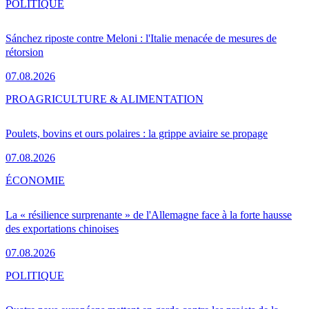
POLITIQUE
Sánchez riposte contre Meloni : l'Italie menacée de mesures de
rétorsion
07.08.2026
PRO
AGRICULTURE & ALIMENTATION
Poulets, bovins et ours polaires : la grippe aviaire se propage
07.08.2026
ÉCONOMIE
La « résilience surprenante » de l'Allemagne face à la forte hausse
des exportations chinoises
07.08.2026
POLITIQUE