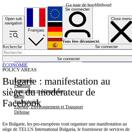
Ga naar de hoofdinhoud
Se connecter
Open sub
Close menu
English
navigation
Français
Deutsch
Vous êtes déconnecté.
Recherche
Se connecter
Español
Lumières éteintes
Se connecter
Rapporteur
Politique
Économie
Newsletters
Evénements
Em
ÉCONOMIE
POLICY AREAS
Bulgarie : manifestation au
Economie
Politique
siège du modérateur de
Agriculture et Alimentation
Santé
Facebook
Technologies
Energie, Environnement et Transport
Défense
En Bulgarie, les pro-européens vont organiser une manifestation au
siège de TELUS International Bulgaria, le fournisseur de services de