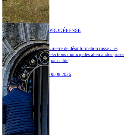
PRO
DÉFENSE
Guerre de désinformation russe : les
élections municipales allemandes prises
pour cible
06.08.2026