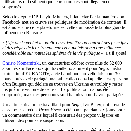
utilisateurs qui estiment que leurs comptes sont illégalement
supprimés.
Selon le député DB Ivaylo Mirchev, il faut clarifier la manière dont
Facebook met en œuvre ses politiques de modération de contenu. Il
est à noter que cette plateforme est celle qui possède la plus grande
influence en Bulgarie.
« [L]e parlement et le public devraient être au courant des principes
et des règles de leur travail, car cette plateforme a une influence
considérable sur toutes les sphères de la vie publique »
, a-t-il ajouté.
Christo Komarnitski
, un caricaturiste célèbre avec plus de 52 000
abonnés sur Facebook qui travaille notamment pour
Sega
, média
partenaire d’EURACTIV, a été banni une nouvelle fois pour 30
jours après avoir partagé une publication dans laquelle il est question
d’un Bulgare qui déclare se trouver en Ukraine et vouloir y rester
jusqu’à une victoire de celle-ci. La publication n’a pas été
supprimée, mais des personnes sont bannies pour l’avoir partagée.
Un autre caricaturiste travaillant pour
Sega
, Ivo Balev, qui travaille
aussi pour le média
Prass Press
, a été banni pendant six jours pour
un commentaire dans lequel il censurait des propos vulgaires en
utilisant des points de suspension.
Le publicitaire Radoslav Bimbalov a également été bloqué, tandis