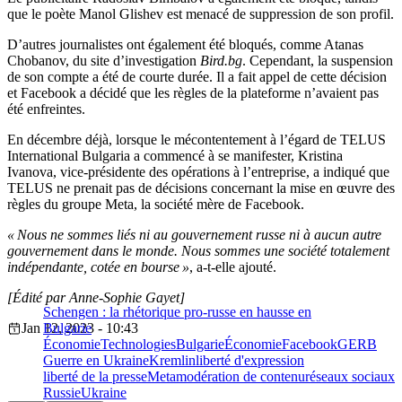
que le poète Manol Glishev est menacé de suppression de son profil.
D’autres journalistes ont également été bloqués, comme Atanas
Chobanov, du site d’investigation
Bird.bg
. Cependant, la suspension
de son compte a été de courte durée. Il a fait appel de cette décision
et Facebook a décidé que les règles de la plateforme n’avaient pas
été enfreintes.
En décembre déjà, lorsque le mécontentement à l’égard de TELUS
International Bulgaria a commencé à se manifester, Kristina
Ivanova, vice-présidente des opérations à l’entreprise, a indiqué que
TELUS ne prenait pas de décisions concernant la mise en œuvre des
règles du groupe Meta, la société mère de Facebook.
« Nous ne sommes liés ni au gouvernement russe ni à aucun autre
gouvernement dans le monde. Nous sommes une société totalement
indépendante, cotée en bourse »
, a-t-elle ajouté.
[Édité par Anne-Sophie Gayet]
Schengen : la rhétorique pro-russe en hausse en
Jan 12, 2023 - 10:43
Bulgarie
Économie
Technologies
Bulgarie
Économie
Facebook
GERB
Guerre en Ukraine
Kremlin
liberté d'expression
liberté de la presse
Meta
modération de contenu
réseaux sociaux
Russie
Ukraine