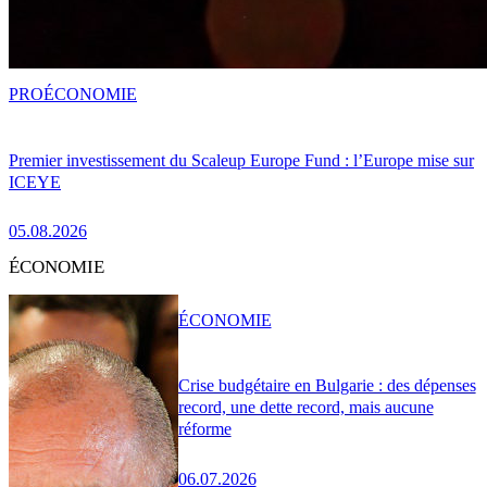
PRO
ÉCONOMIE
Premier investissement du Scaleup Europe Fund : l’Europe mise sur
ICEYE
05.08.2026
ÉCONOMIE
ÉCONOMIE
Crise budgétaire en Bulgarie : des dépenses
record, une dette record, mais aucune
réforme
06.07.2026