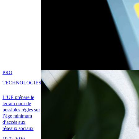
PRO
TECHNOLOGIES
L’UE prépare le
terrain pour de
possibles règles sur
l’âge minimum
d’accès aux
réseaux sociaux
10.02.2026