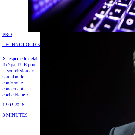
PRO
TECHNOLOGIES
X respecte le délai
fixé par l'UE pour
la soumission de
son plan de
conformité
concernant la «
coche bleue »
13.03.2026
3 MINUTES