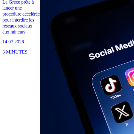
La Grèce prête à
lancer une
procédure accélérée
pour interdire les
réseaux sociaux
aux mineurs
14.07.2026
3 MINUTES