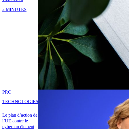
2 MINUTES
PRO
TECHNOLOGIES
Le plan d’action de
l’UE contre le
cyberharcèlement