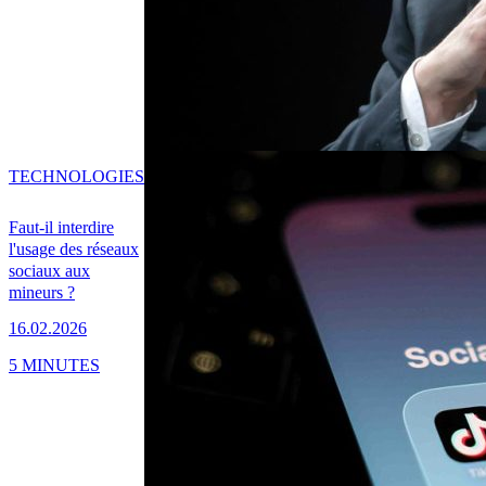
TECHNOLOGIES
Faut-il interdire
l'usage des réseaux
sociaux aux
mineurs ?
16.02.2026
5 MINUTES