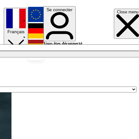
Se connecter
Close menu
English
Français
Deutsch
Vous êtes déconnecté.
Se connecter
Español
Lumières éteintes