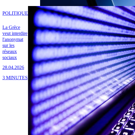
POLITIQUE
La Grèce
veut interdire
l'anonymat
sur les
réseaux
sociaux
28.04.2026
3 MINUTES