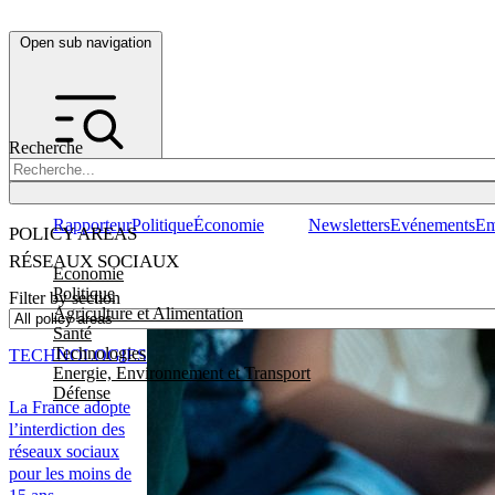
Open sub navigation
Recherche
Rapporteur
Politique
Économie
Newsletters
Evénements
Em
POLICY AREAS
RÉSEAUX SOCIAUX
Economie
Politique
Filter by section
Agriculture et Alimentation
Santé
Technologies
TECHNOLOGIES
Energie, Environnement et Transport
Défense
La France adopte
l’interdiction des
réseaux sociaux
pour les moins de