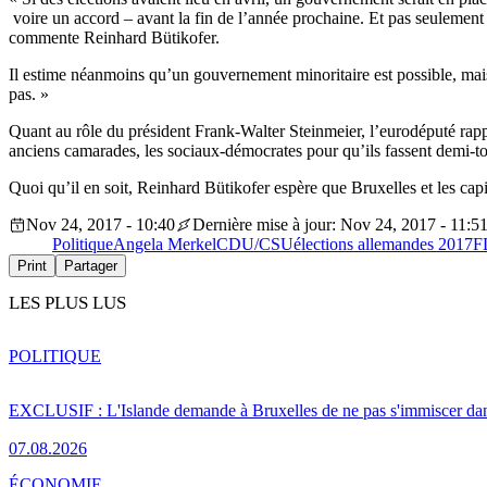
voire un accord – avant la fin de l’année prochaine. Et pas seulement 
commente Reinhard Bütikofer.
Il estime néanmoins qu’un gouvernement minoritaire est possible, mais s
pas. »
Quant au rôle du président Frank-Walter Steinmeier, l’eurodéputé rappe
anciens camarades, les sociaux-démocrates pour qu’ils fassent demi-to
Quoi qu’il en soit, Reinhard Bütikofer espère que Bruxelles et les cap
Nov 24, 2017 - 10:40
Dernière mise à jour: Nov 24, 2017 - 11:5
Politique
Angela Merkel
CDU/CSU
élections allemandes 2017
F
Print
Partager
LES PLUS LUS
POLITIQUE
EXCLUSIF : L'Islande demande à Bruxelles de ne pas s'immiscer dan
07.08.2026
ÉCONOMIE