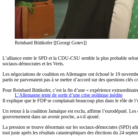
Reinhard Bütikofer [[Georgi Gotev]]
L’alliance entre le SPD et la CDU-CSU semble la plus probable selon l’
sociaux-démocrates et les Verts.
Les négociations de coalition en Allemagne ont échoué le 19 novembre
partis ne parvenaient pas à se mettre d’accord sur des questions clés
Pour Reinhard Bütikofer, c’est la fin d’une « expérience extraordinai
L’Allemagne tente de sortir d’une crise politique inédite
Il explique que le FDP se complaisait beaucoup plus dans le rôle de l’
Un retour à la coalition Jamaïque est exclu, affirme l’eurodéputé. L
gouvernement dans un avenir proche, a-t-il ajouté.
La pression se trouve désormais sur les sociaux-démocrates (SPD) afin d
tout juste après les résultats catastrophiques des élections du 24 sept