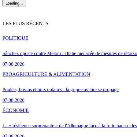
Loading...
LES PLUS RÉCENTS
POLITIQUE
Sánchez riposte contre Meloni : l'Italie menacée de mesures de rétorsi
07.08.2026
PRO
AGRICULTURE & ALIMENTATION
Poulets, bovins et ours polaires : la grippe aviaire se propage
07.08.2026
ÉCONOMIE
La « résilience surprenante » de l'Allemagne face à la forte hausse de
07.08.2026