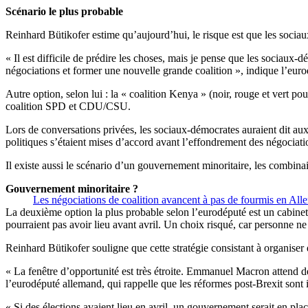
Scénario le plus probable
Reinhard Bütikofer estime qu’aujourd’hui, le risque est que les sociau
« Il est difficile de prédire les choses, mais je pense que les sociaux-dé
négociations et former une nouvelle grande coalition », indique l’eurod
Autre option, selon lui : la « coalition Kenya » (noir, rouge et vert p
coalition SPD et CDU/CSU.
Lors de conversations privées, les sociaux-démocrates auraient dit aux
politiques s’étaient mises d’accord avant l’effondrement des négociati
Il existe aussi le scénario d’un gouvernement minoritaire, les comb
Gouvernement minoritaire ?
Les négociations de coalition avancent à pas de fourmis en Al
La deuxième option la plus probable selon l’eurodéputé est un cabinet
pourraient pas avoir lieu avant avril. Un choix risqué, car personne ne 
Reinhard Bütikofer souligne que cette stratégie consistant à organiser
« La fenêtre d’opportunité est très étroite. Emmanuel Macron attend de
l’eurodéputé allemand, qui rappelle que les réformes post-Brexit sont 
« Si des élections avaient lieu en avril, un gouvernement serait en place