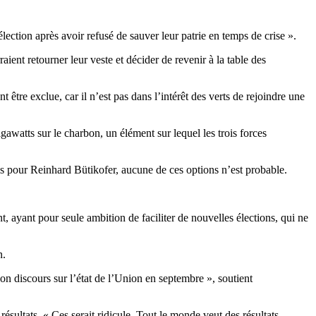
ection après avoir refusé de sauver leur patrie en temps de crise ».
raient retourner leur veste et décider de revenir à la table des
être exclue, car il n’est pas dans l’intérêt des verts de rejoindre une
awatts sur le charbon, un élément sur lequel les trois forces
 pour Reinhard Bütikofer, aucune de ces options n’est probable.
ayant pour seule ambition de faciliter de nouvelles élections, qui ne
n.
on discours sur l’état de l’Union en septembre », soutient
résultats. « Ces serait ridicule. Tout le monde veut des résultats –