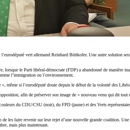
eurodéputé vert allemand Reinhard Bütikofer. Une autre solution serait 
, lorsque le Parti libéral-démocrate (FDP) a abandonné de manière inat
 comme l’immigration ou l’environnement.
re », même si l’eurodéputé doute depuis le début de la volonté des Libé
opposition, afin de préserver son image de « nouveau venu qui dit tout c
es couleurs du CDU/CSU (noir), du FPD (jaune) et des Verts représentaie
e les faire revenir sur leur rejet d’une nouvelle grande coalition. Une po
embre, mais plus maintenant.