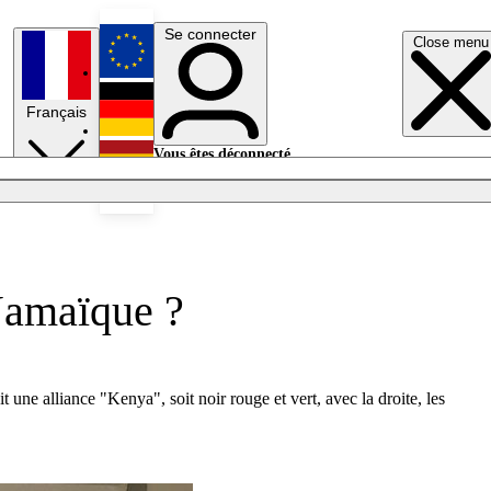
Se connecter
Close menu
English
Français
Deutsch
Vous êtes déconnecté.
Se connecter
Español
Lumières éteintes
 Jamaïque ?
ne alliance "Kenya", soit noir rouge et vert, avec la droite, les