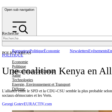
Open sub navigation
Recherche
Rapporteur
Politique
Économie
Newsletters
Evénements
Em
POLICY AREAS
POLITIQUE
Economie
Politique
Une coalition Kenya en All
Agriculture et Alimentation
Santé
Technologies
Energie, Environnement et Transport
Défense
L'alliance entre le SPD et la CDU-CSU semble la plus probable selon l'
sociaux-démocrates et les Verts.
Georgi Gotev
EURACTIV.com