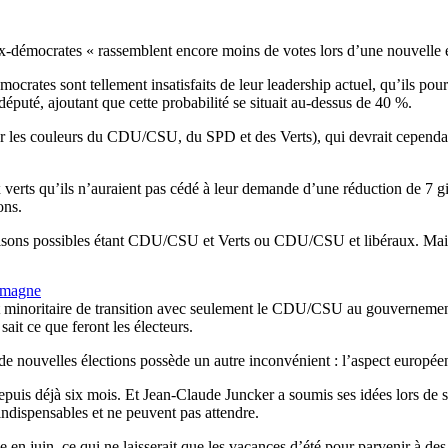
x-démocrates « rassemblent encore moins de votes lors d’une nouvelle él
mocrates sont tellement insatisfaits de leur leadership actuel, qu’ils pour
éputé, ajoutant que cette probabilité se situait au-dessus de 40 %.
our les couleurs du CDU/CSU, du SPD et des Verts), qui devrait cependant 
 verts qu’ils n’auraient pas cédé à leur demande d’une réduction de 7 gig
ons.
inaisons possibles étant CDU/CSU et Verts ou CDU/CSU et libéraux. Mais
lemagne
 minoritaire de transition avec seulement le CDU/CSU au gouvernement, 
sait ce que feront les électeurs.
 de nouvelles élections possède un autre inconvénient : l’aspect europée
puis déjà six mois. Et Jean-Claude Juncker a soumis ses idées lors de s
indispensables et ne peuvent pas attendre.
 en juin, ce qui ne laisserait que les vacances d’été pour parvenir à des 