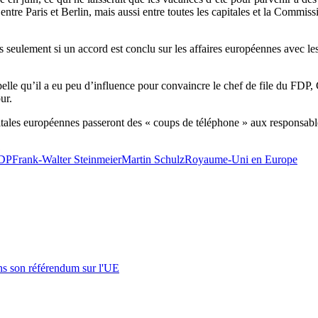
entre Paris et Berlin, mais aussi entre toutes les capitales et la Commi
eulement si un accord est conclu sur les affaires européennes avec les p
lle qu’il a eu peu d’influence pour convaincre le chef de file du FDP, C
ur.
itales européennes passeront des « coups de téléphone » aux responsable
1
DP
Frank-Walter Steinmeier
Martin Schulz
Royaume-Uni en Europe
s son référendum sur l'UE