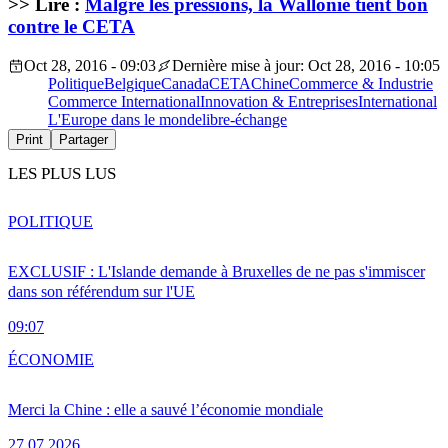
>> Lire :
Malgré les pressions, la Wallonie tient bon
contre le CETA
Oct 28, 2016 - 09:03
Dernière mise à jour: Oct 28, 2016 - 10:05
Politique
Belgique
Canada
CETA
Chine
Commerce & Industrie
Commerce International
Innovation & Entreprises
International
L'Europe dans le monde
libre-échange
Print
Partager
LES PLUS LUS
POLITIQUE
EXCLUSIF : L'Islande demande à Bruxelles de ne pas s'immiscer
dans son référendum sur l'UE
09:07
ÉCONOMIE
Merci la Chine : elle a sauvé l’économie mondiale
27.07.2026