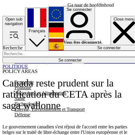
Ga naar de hoofdinhoud
Se connecter
Open sub
Close menu
English
navigation
Français
Deutsch
Vous êtes déconnecté.
Recherche
Se connecter
Español
Lumières éteintes
Se connecter
Rapporteur
Politique
Économie
Newsletters
Evénements
Em
POLITIQUE
POLICY AREAS
Canada reste prudent sur la
Economie
Politique
ratification du CETA après la
Agriculture et Alimentation
Santé
saga wallonne
Technologies
Energie, Environnement et Transport
Défense
Le gouvernement canadien s'est réjoui de l'accord entre les parties
belges sur le traité de libre-échange entre l'Union européenne et le