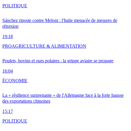
POLITIQUE
Sánchez riposte contre Meloni : l'Italie menacée de mesures de
rétorsion
19:18
PRO
AGRICULTURE & ALIMENTATION
Poulets, bovins et ours polaires : la grippe aviaire se propage
16:04
ÉCONOMIE
La « résilience surprenante » de l'Allemagne face à la forte hausse
des exportations chinoises
15:17
POLITIQUE