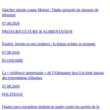
Sánchez riposte contre Meloni : l'Italie menacée de mesures de
rétorsion
07.08.2026
PRO
AGRICULTURE & ALIMENTATION
Poulets, bovins et ours polaires : la grippe aviaire se propage
07.08.2026
ÉCONOMIE
La « résilience surprenante » de l'Allemagne face à la forte hausse
des exportations chinoises
07.08.2026
POLITIQUE
Quatre pays européens mettent en garde contre les projets de la