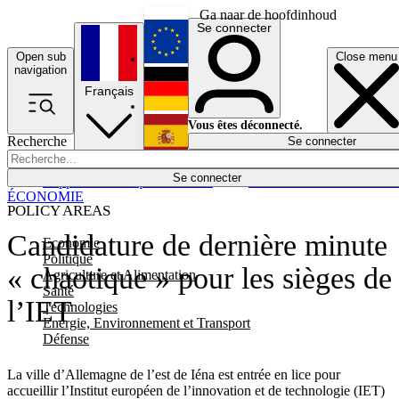
Ga naar de hoofdinhoud
Se connecter
Open sub
Close menu
English
navigation
Français
Deutsch
Vous êtes déconnecté.
Recherche
Se connecter
Español
Lumières éteintes
Se connecter
Rapporteur
Politique
Économie
Newsletters
Evénements
Em
ÉCONOMIE
POLICY AREAS
Candidature de dernière minute
Economie
Politique
« chaotique » pour les sièges de
Agriculture et Alimentation
Santé
l’IET
Technologies
Energie, Environnement et Transport
Défense
La ville d’Allemagne de l’est de Iéna est entrée en lice pour
accueillir l’Institut européen de l’innovation et de technologie (IET)