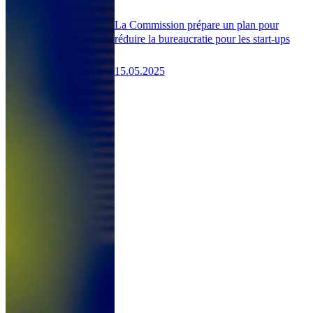
La Commission prépare un plan pour
réduire la bureaucratie pour les start-ups
15.05.2025