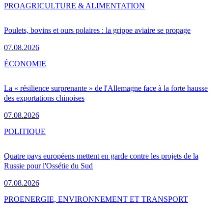
PRO
AGRICULTURE & ALIMENTATION
Poulets, bovins et ours polaires : la grippe aviaire se propage
07.08.2026
ÉCONOMIE
La « résilience surprenante » de l'Allemagne face à la forte hausse
des exportations chinoises
07.08.2026
POLITIQUE
Quatre pays européens mettent en garde contre les projets de la
Russie pour l'Ossétie du Sud
07.08.2026
PRO
ENERGIE, ENVIRONNEMENT ET TRANSPORT