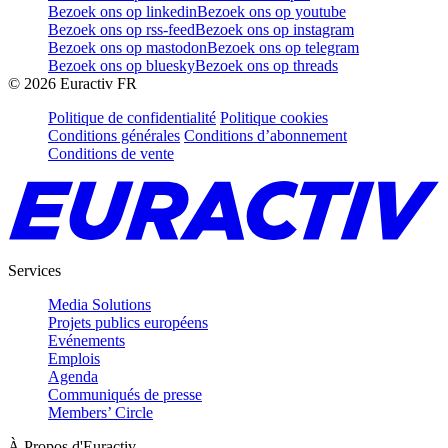
Bezoek ons op linkedin
Bezoek ons op youtube
Bezoek ons op rss-feed
Bezoek ons op instagram
Bezoek ons op mastodon
Bezoek ons op telegram
Bezoek ons op bluesky
Bezoek ons op threads
©
2026
Euractiv FR
Politique de confidentialité
Politique cookies
Conditions générales
Conditions d’abonnement
Conditions de vente
Services
Media Solutions
Projets publics européens
Evénements
Emplois
Agenda
Communiqués de presse
Members’ Circle
À Propos d'Euractiv