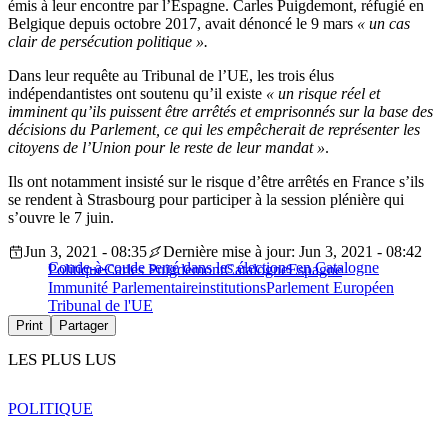
émis à leur encontre par l’Espagne. Carles Puigdemont, réfugié en
Belgique depuis octobre 2017, avait dénoncé le 9 mars
« un cas
clair de persécution politique ».
Dans leur requête au Tribunal de l’UE, les trois élus
indépendantistes ont soutenu qu’il existe
« un risque réel et
imminent qu’ils puissent être arrêtés et emprisonnés sur la base des
décisions du Parlement, ce qui les empêcherait de représenter les
citoyens de l’Union pour le reste de leur mandat »
.
Ils ont notamment insisté sur le risque d’être arrêtés en France s’ils
se rendent à Strasbourg pour participer à la session plénière qui
s’ouvre le 7 juin.
Jun 3, 2021 - 08:35
Dernière mise à jour: Jun 3, 2021 - 08:42
Coude-à-coude serré dans les élections en Catalogne
Politique
Carles Puigdemont
Catalogne
Espagne
Immunité Parlementaire
institutions
Parlement Européen
Tribunal de l'UE
Print
Partager
LES PLUS LUS
POLITIQUE