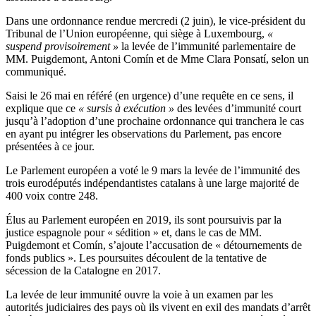
Dans une ordonnance rendue mercredi (2 juin), le vice-président du
Tribunal de l’Union européenne, qui siège à Luxembourg,
«
suspend provisoirement »
la levée de l’immunité parlementaire de
MM. Puigdemont, Antoni Comín et de Mme Clara Ponsatí, selon un
communiqué.
Saisi le 26 mai en référé (en urgence) d’une requête en ce sens, il
explique que ce
« sursis à exécution »
des levées d’immunité court
jusqu’à l’adoption d’une prochaine ordonnance qui tranchera le cas
en ayant pu intégrer les observations du Parlement, pas encore
présentées à ce jour.
Le Parlement européen a voté le 9 mars la levée de l’immunité des
trois eurodéputés indépendantistes catalans à une large majorité de
400 voix contre 248.
Élus au Parlement européen en 2019, ils sont poursuivis par la
justice espagnole pour « sédition » et, dans le cas de MM.
Puigdemont et Comín, s’ajoute l’accusation de « détournements de
fonds publics ». Les poursuites découlent de la tentative de
sécession de la Catalogne en 2017.
La levée de leur immunité ouvre la voie à un examen par les
autorités judiciaires des pays où ils vivent en exil des mandats d’arrêt