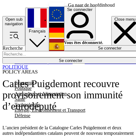
Ga naar de hoofdinhoud
Se connecter
Open sub
Close menu
English
navigation
Français
Deutsch
Vous êtes déconnecté.
Recherche
Se connecter
Español
Lumières éteintes
Se connecter
Rapporteur
Politique
Économie
Newsletters
Evénements
Em
POLITIQUE
POLICY AREAS
Carles Puigdemont recouvre
Economie
Politique
provisoirement son immunité
Agriculture et Alimentation
Santé
d’eurodéputé
Technologies
Energie, Environnement et Transport
Défense
L’ancien président de la Catalogne Carles Puigdemont et deux
autres indépendantistes catalans peuvent de nouveau temporairement