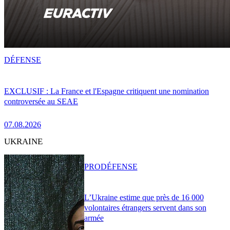
DÉFENSE
EXCLUSIF : La France et l'Espagne critiquent une nomination
controversée au SEAE
07.08.2026
UKRAINE
PRO
DÉFENSE
L’Ukraine estime que près de 16 000
volontaires étrangers servent dans son
armée