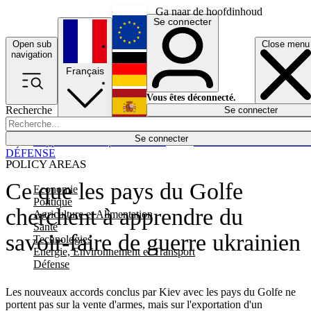
Ga naar de hoofdinhoud
Se connecter
Open sub
Close menu
English
navigation
Français
Deutsch
Vous êtes déconnecté.
Recherche
Se connecter
Español
Lumières éteintes
Se connecter
Rapporteur
Politique
Économie
Newsletters
Evénements
Em
DÉFENSE
POLICY AREAS
Ce que les pays du Golfe
Economie
Politique
cherchent à apprendre du
Agriculture et Alimentation
Santé
savoir-faire de guerre ukrainien
Technologies
Energie, Environnement et Transport
Défense
Les nouveaux accords conclus par Kiev avec les pays du Golfe ne
portent pas sur la vente d'armes, mais sur l'exportation d'un