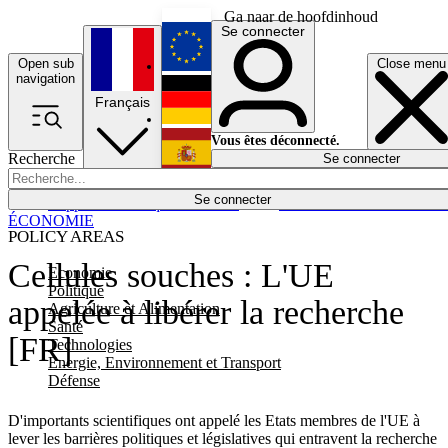
Ga naar de hoofdinhoud
Se connecter
Open sub
Close menu
English
navigation
Français
Deutsch
Vous êtes déconnecté.
Recherche
Se connecter
Español
Lumières éteintes
Se connecter
Rapporteur
Politique
Économie
Newsletters
Evénements
Em
ÉCONOMIE
POLICY AREAS
Cellules souches : L'UE
Economie
Politique
appelée à libérer la recherche
Agriculture et Alimentation
Santé
[FR]
Technologies
Energie, Environnement et Transport
Défense
D'importants scientifiques ont appelé les Etats membres de l'UE à
lever les barrières politiques et législatives qui entravent la recherche