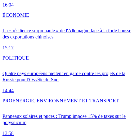
16:04
ÉCONOMIE
La « résilience surprenante » de l'Allemagne face à la forte hausse
des exportations chinoises
15:17
POLITIQUE
Quatre pays européens mettent en garde contre les projets de la
Russie pour l'Ossétie du Sud
14:44
PRO
ENERGIE, ENVIRONNEMENT ET TRANSPORT
Panneaux solaires et puces : Trump impose 15% de taxes sur le
polysilicium
13:58