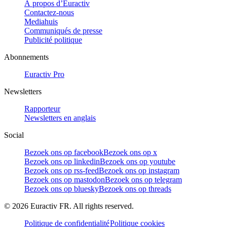
À propos d’Euractiv
Contactez-nous
Mediahuis
Communiqués de presse
Publicité politique
Abonnements
Euractiv Pro
Newsletters
Rapporteur
Newsletters en anglais
Social
Bezoek ons op facebook
Bezoek ons op x
Bezoek ons op linkedin
Bezoek ons op youtube
Bezoek ons op rss-feed
Bezoek ons op instagram
Bezoek ons op mastodon
Bezoek ons op telegram
Bezoek ons op bluesky
Bezoek ons op threads
©
2026
Euractiv FR. All rights reserved.
Politique de confidentialité
Politique cookies